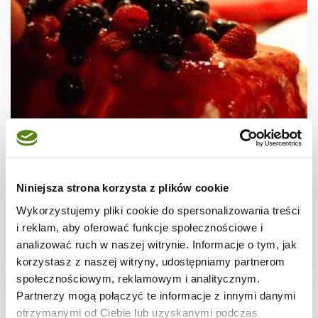
CIASTA I TORTY
Weekendowa cukiernia #12 - Sernik na
Niniejsza strona korzysta z plików cookie
zimno z białą czekoladą, owocami i cia…
Wykorzystujemy pliki cookie do spersonalizowania treści
i reklam, aby oferować funkcje społecznościowe i
analizować ruch w naszej witrynie. Informacje o tym, jak
korzystasz z naszej witryny, udostępniamy partnerom
7 godz.
5987 kcal
6
społecznościowym, reklamowym i analitycznym.
Partnerzy mogą połączyć te informacje z innymi danymi
otrzymanymi od Ciebie lub uzyskanymi podczas