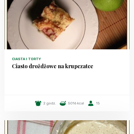
CIASTA I TORTY
Ciasto drożdżowe na krupczatce
2 godz.
5016 kcal
15