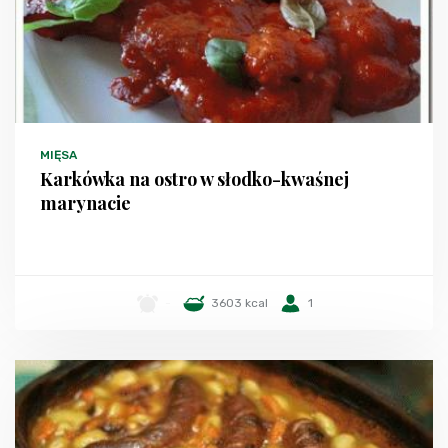
MIĘSA
Karkówka na ostro w słodko-kwaśnej
marynacie
-
3603 kcal
1