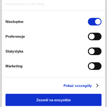
korzystania z ich usług.
Wybór
Niezbędne
zgody
Preferencje
Statystyka
Marketing
CHLEB I PIECZYWO
Chleb pszenno-żytni na zakwasie
Pokaż szczegóły
Zezwól na wszystkie
-
2675 kcal
4