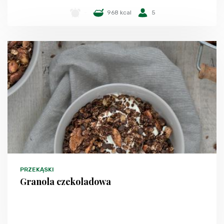
-
968 kcal
5
PRZEKĄSKI
Granola czekoladowa