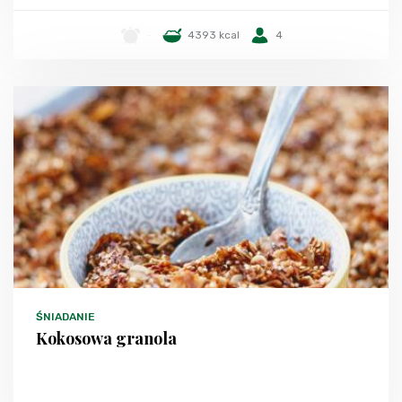
-
4393 kcal
4
ŚNIADANIE
Kokosowa granola