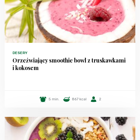
DESERY
Orzeźwiający smoothie bowl z truskawkami
i kokosem
5 min.
867 kcal
2