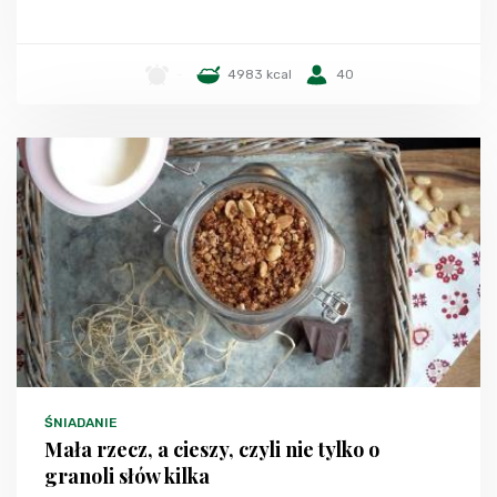
-
4983 kcal
40
ŚNIADANIE
Mała rzecz, a cieszy, czyli nie tylko o
granoli słów kilka