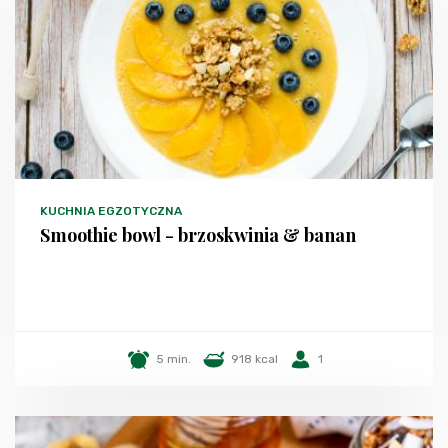
KUCHNIA EGZOTYCZNA
Smoothie bowl - brzoskwinia & banan
5 min.
918 kcal
1