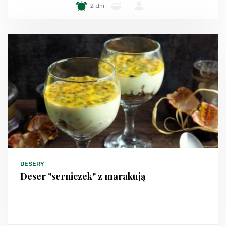
2 dni
-
-
DESERY
Deser "serniczek" z marakują