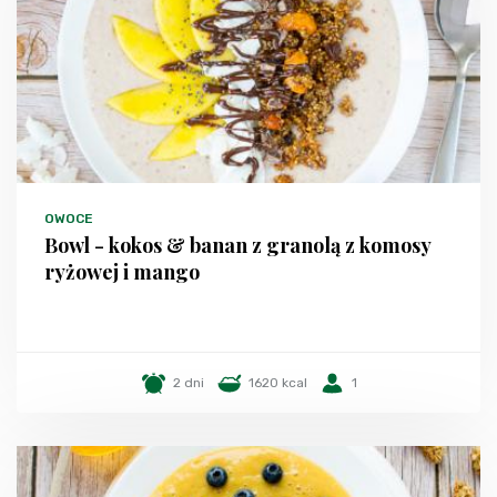
OWOCE
Bowl - kokos & banan z granolą z komosy
ryżowej i mango
2 dni
1620 kcal
1