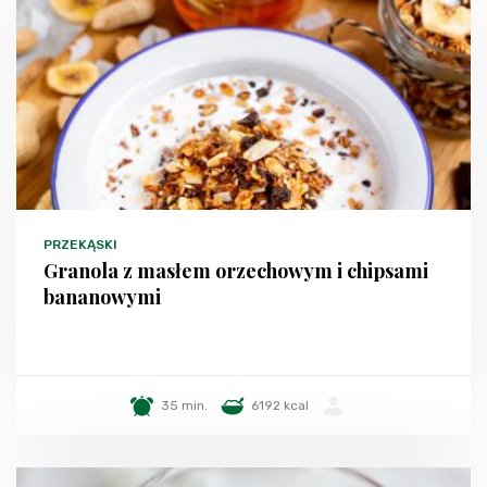
PRZEKĄSKI
Granola z masłem orzechowym i chipsami
bananowymi
35 min.
6192 kcal
-