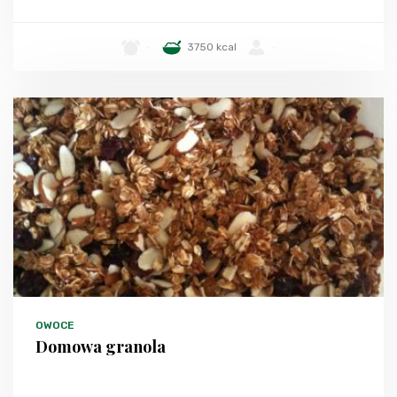
-
3750 kcal
-
OWOCE
Domowa granola