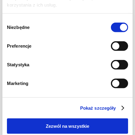
korzystania z ich usług.
Wybór
Niezbędne
zgody
Preferencje
Statystyka
Marketing
PRZEKĄSKI
Pomarańczowa granola z żurawiną
Pokaż szczegóły
Zezwól na wszystkie
30 min.
3432 kcal
8