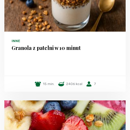
INNE
Granola z patelni w 10 minut
15 min.
2406 kcal
7