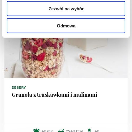
Zezwól na wybór
Odmowa
DESERY
Granola z truskawkami i malinami
40 min.
2948 kcal
40