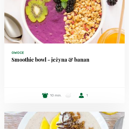
OWOCE
Smoothie bowl - jeżyna & banan
10 min.
-
1