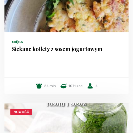
MIĘSA
Siekane kotlety z sosem jogurtowym
24 min.
1071 kcal
4
NOWOŚĆ