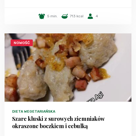
5 min.
713 kcal
4
NOWOŚĆ
DIETA WEGETARIAŃSKA
Szare kluski z surowych ziemniaków
okraszone boczkiem i cebulką