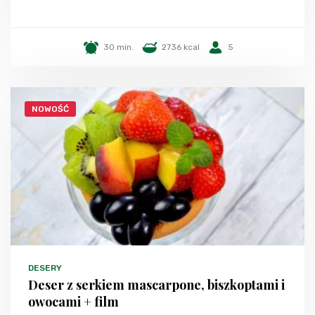
30 min.
2736 kcal
5
NOWOŚĆ
DESERY
Deser z serkiem mascarpone, biszkoptami i
owocami + film