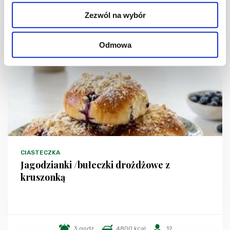
Zezwól na wybór
NOWOŚĆ
Odmowa
CIASTECZKA
Jagodzianki /bułeczki drożdżowe z
kruszonką
3 godz.
4800 kcal
12