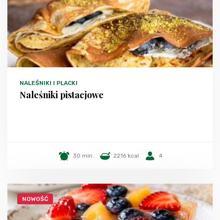
NALEŚNIKI I PLACKI
Naleśniki pistacjowe
30 min.
2216 kcal
4
NOWOŚĆ