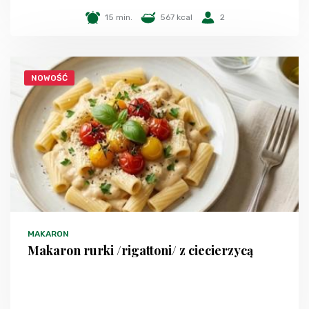
15 min.
567 kcal
2
NOWOŚĆ
MAKARON
Makaron rurki /rigattoni/ z ciecierzycą