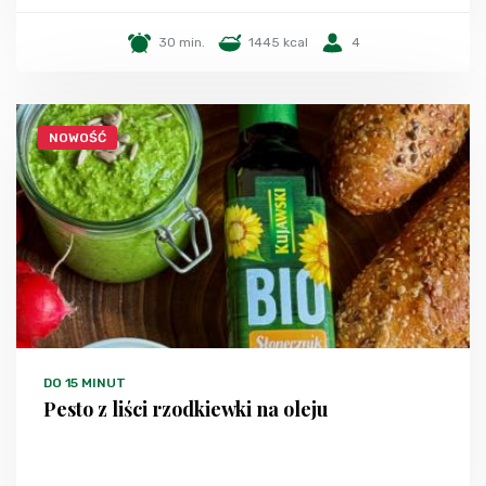
30 min.
1445 kcal
4
NOWOŚĆ
DO 15 MINUT
Pesto z liści rzodkiewki na oleju