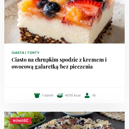
CIASTA I TORTY
Ciasto na chrupkim spodzie z kremem i
owocową galaretką/bez pieczenia
1 dzień
4515 kcal
16
NOWOŚĆ