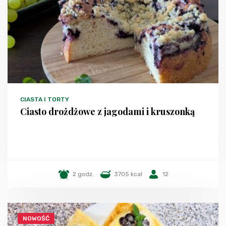
CIASTA I TORTY
Ciasto drożdżowe z jagodami i kruszonką
2 godz.
3705 kcal
12
NOWOŚĆ