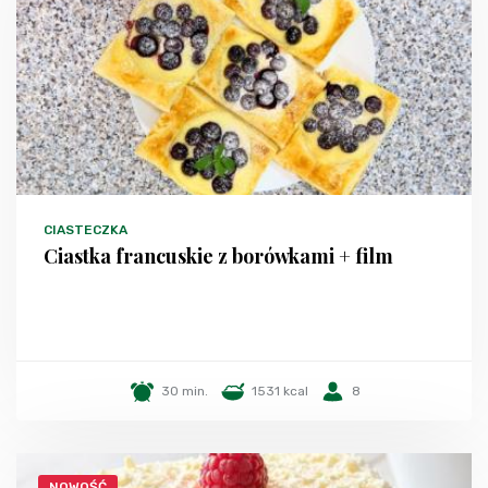
CIASTECZKA
Ciastka francuskie z borówkami + film
30 min.
1531 kcal
8
NOWOŚĆ