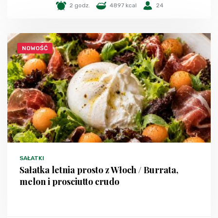
2 godz.
4897 kcal
24
NOWOŚĆ
SAŁATKI
Sałatka letnia prosto z Włoch / Burrata,
melon i prosciutto crudo