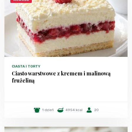
CIASTA I TORTY
Ciasto warstwowe z kremem i malinową
frużeliną
1 dzień
4954 kcal
20