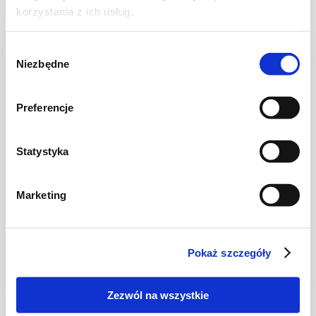
korzystania z ich usług.
NOWOŚĆ
Wybór
Niezbędne
zgody
Preferencje
Statystyka
Marketing
DESERY
Tiramisu "Białe"z malinami
Pokaż szczegóły
Zezwól na wszystkie
2 godz.
3478 kcal
8