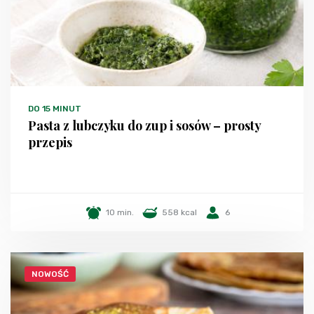
DO 15 MINUT
Pasta z lubczyku do zup i sosów – prosty
przepis
10 min.
558 kcal
6
NOWOŚĆ