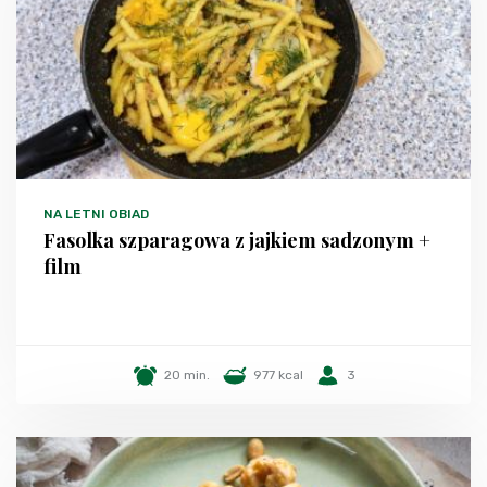
NA LETNI OBIAD
Fasolka szparagowa z jajkiem sadzonym +
film
20 min.
977 kcal
3