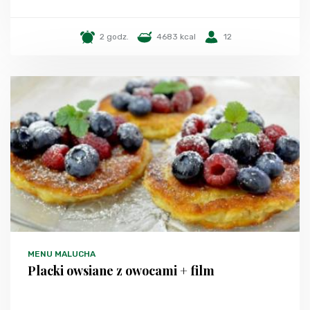
2 godz.
4683 kcal
12
MENU MALUCHA
Placki owsiane z owocami + film