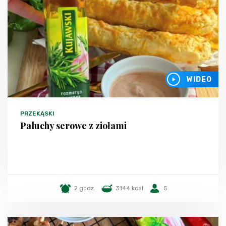
WIDEO
PRZEKĄSKI
Paluchy serowe z ziołami
2 godz.
3144 kcal
5