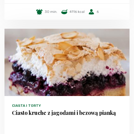
30 min.
4116 kcal
6
CIASTA I TORTY
Ciasto kruche z jagodami i bezową pianką