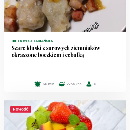
DIETA WEGETARIAŃSKA
Szare kluski z surowych ziemniaków
okraszone boczkiem i cebulką
30 min.
2736 kcal
5
NOWOŚĆ