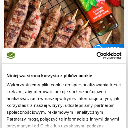
WIDEO
GRILL
Grillowane kofty z mięsa mielonego
Niniejsza strona korzysta z plików cookie
Wykorzystujemy pliki cookie do spersonalizowania treści
i reklam, aby oferować funkcje społecznościowe i
analizować ruch w naszej witrynie. Informacje o tym, jak
korzystasz z naszej witryny, udostępniamy partnerom
30 min.
1805 kcal
4
społecznościowym, reklamowym i analitycznym.
Partnerzy mogą połączyć te informacje z innymi danymi
otrzymanymi od Ciebie lub uzyskanymi podczas