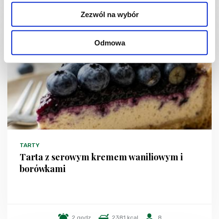
Zezwól na wybór
Odmowa
TARTY
Tarta z serowym kremem waniliowym i
borówkami
2 godz.
2381 kcal
8