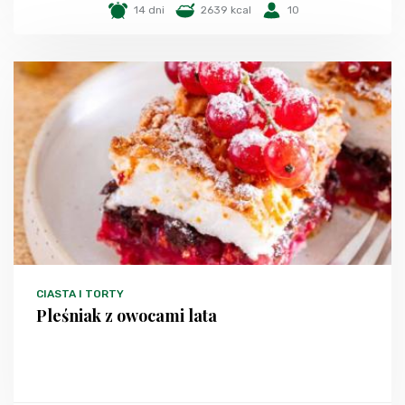
14 dni
2639 kcal
10
CIASTA I TORTY
Pleśniak z owocami lata