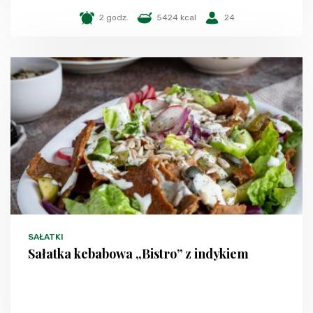
2 godz.
5424 kcal
24
SAŁATKI
Sałatka kebabowa „Bistro” z indykiem