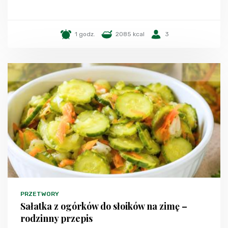
1 godz.
2085 kcal
3
PRZETWORY
Sałatka z ogórków do słoików na zimę –
rodzinny przepis