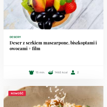
DESERY
Deser z serkiem mascarpone, biszkoptami i
owocami + film
15 min.
1465 kcal
2
NOWOŚĆ