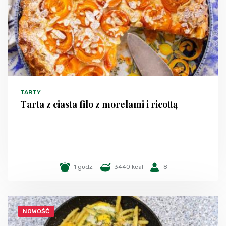
TARTY
Tarta z ciasta filo z morelami i ricottą
1 godz.
3440 kcal
8
NOWOŚĆ