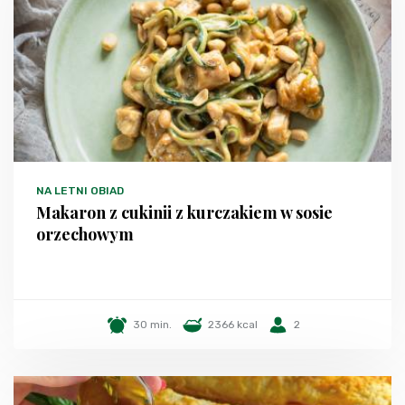
NA LETNI OBIAD
Makaron z cukinii z kurczakiem w sosie
orzechowym
30 min.
2366 kcal
2