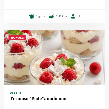
1 godz.
5117 kcal
12
NOWOŚĆ
DESERY
Tiramisu "Białe"z malinami