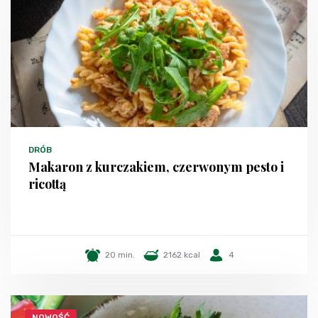
DRÓB
Makaron z kurczakiem, czerwonym pesto i
ricottą
20 min.
2162 kcal
4
NOWOŚĆ