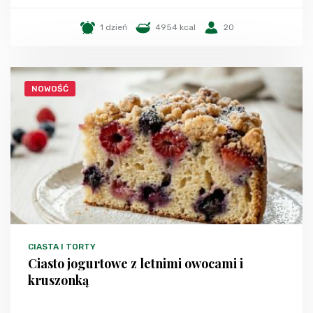
1 dzień
4954 kcal
20
NOWOŚĆ
CIASTA I TORTY
Ciasto jogurtowe z letnimi owocami i
kruszonką