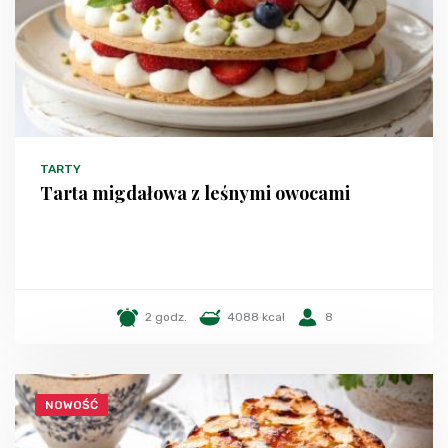
TARTY
Tarta migdałowa z leśnymi owocami
2 godz.
4088 kcal
8
NOWOŚĆ