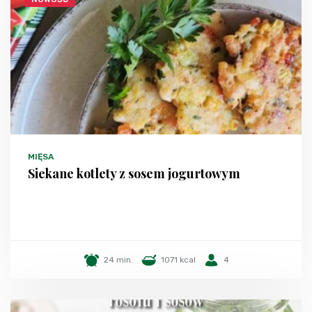
MIĘSA
Siekane kotlety z sosem jogurtowym
24 min.
1071 kcal
4