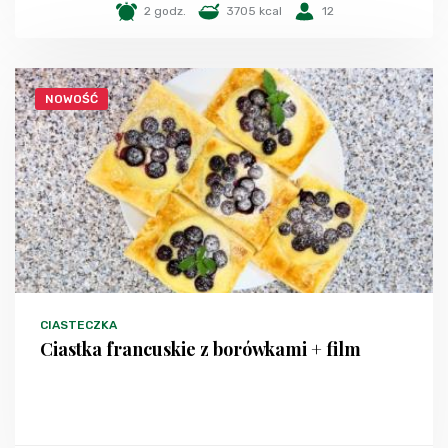
2 godz.
3705 kcal
12
NOWOŚĆ
CIASTECZKA
Ciastka francuskie z borówkami + film