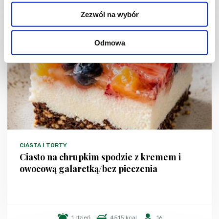
Zezwól na wybór
NOWOŚĆ
Odmowa
CIASTA I TORTY
Ciasto na chrupkim spodzie z kremem i
owocową galaretką/bez pieczenia
1 dzień
4515 kcal
16