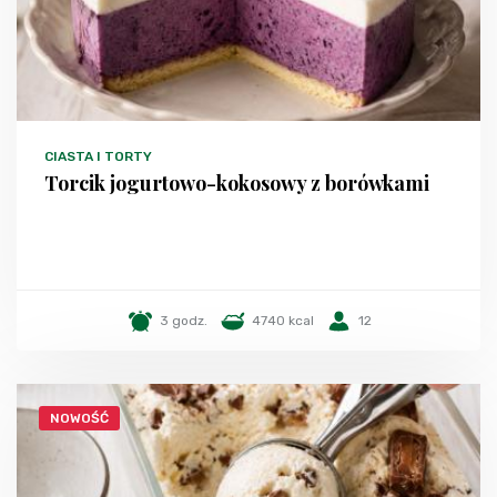
CIASTA I TORTY
Torcik jogurtowo-kokosowy z borówkami
3 godz.
4740 kcal
12
NOWOŚĆ