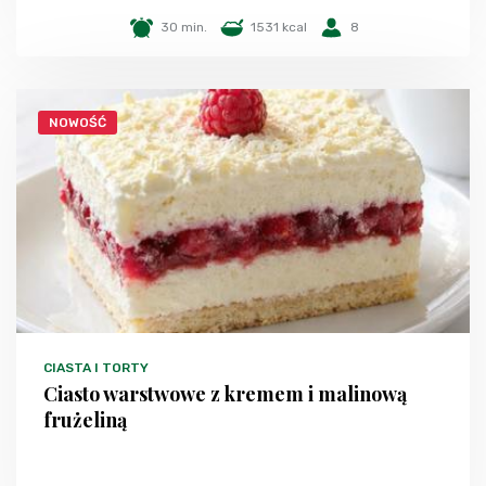
30 min.
1531 kcal
8
NOWOŚĆ
CIASTA I TORTY
Ciasto warstwowe z kremem i malinową
frużeliną