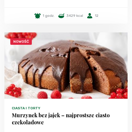
1 godz.
3429 kcal
12
NOWOŚĆ
CIASTA I TORTY
Murzynek bez jajek – najprostsze ciasto
czekoladowe