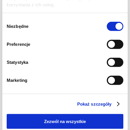
korzystania z ich usług.
NOWOŚĆ
Wybór
Niezbędne
zgody
Preferencje
Statystyka
Marketing
NALEŚNIKI I PLACKI
Naleśniki pistacjowe
Pokaż szczegóły
Zezwól na wszystkie
30 min.
2216 kcal
4