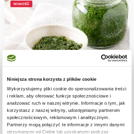
NOWOŚĆ
DO 15 MINUT
Pasta z lubczyku do zup i sosów – prosty
Niniejsza strona korzysta z plików cookie
przepis
Wykorzystujemy pliki cookie do spersonalizowania treści
i reklam, aby oferować funkcje społecznościowe i
analizować ruch w naszej witrynie. Informacje o tym, jak
korzystasz z naszej witryny, udostępniamy partnerom
10 min.
558 kcal
6
społecznościowym, reklamowym i analitycznym.
Partnerzy mogą połączyć te informacje z innymi danymi
otrzymanymi od Ciebie lub uzyskanymi podczas