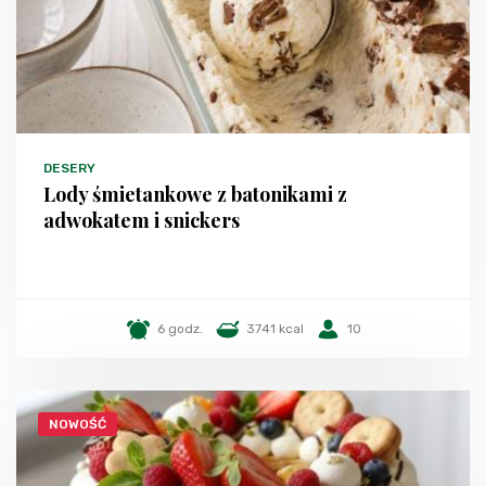
DESERY
Lody śmietankowe z batonikami z
adwokatem i snickers
6 godz.
3741 kcal
10
NOWOŚĆ