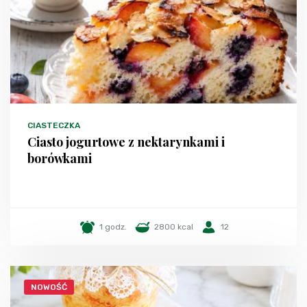
CIASTECZKA
Ciasto jogurtowe z nektarynkami i
borówkami
1 godz.
2800 kcal
12
NOWOŚĆ