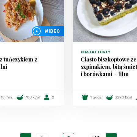
WIDEO
CIASTA I TORTY
z tuńczykiem z
Ciasto biszkoptowe ze
lni
szpinakiem, bitą śmie
i borówkami + film
15 min.
708 kcal
2
1 godz.
3290 kcal