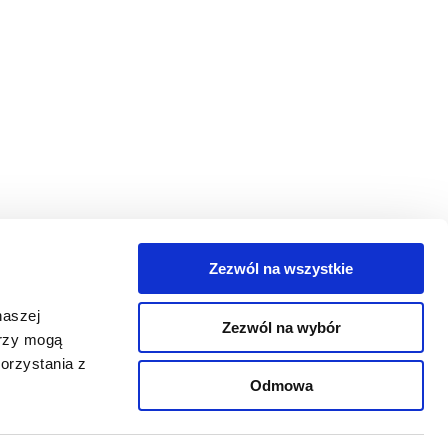
Zezwól na wszystkie
egorie
naszej
Zezwól na wybór
takt
erzy mogą
orzystania z
oguj się
Odmowa