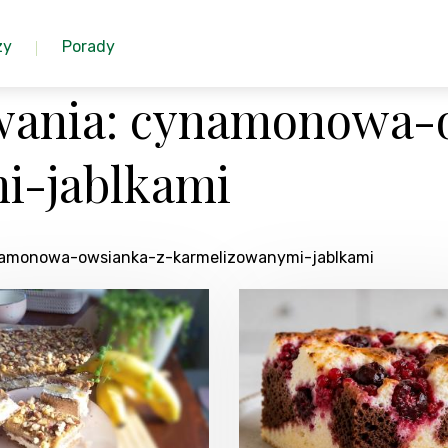
zy
Porady
wania: cynamonowa-
i-jablkami
ynamonowa-owsianka-z-karmelizowanymi-jablkami