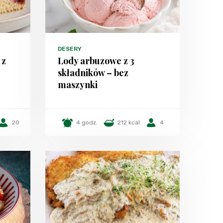
DESERY
 z
Lody arbuzowe z 3
składników – bez
maszynki
20
4 godz.
212 kcal
4