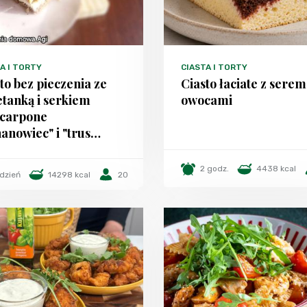
A I TORTY
CIASTA I TORTY
to bez pieczenia ze
Ciasto łaciate z serem
tanką i serkiem
owocami
carpone
anowiec" i "trus…
2 godz.
4438 kcal
 dzień
14298 kcal
20