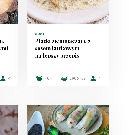
SOSY
m,
Placki ziemniaczane z
ymi
sosem kurkowym –
najlepszy przepis
4
40 min.
2906 kcal
4