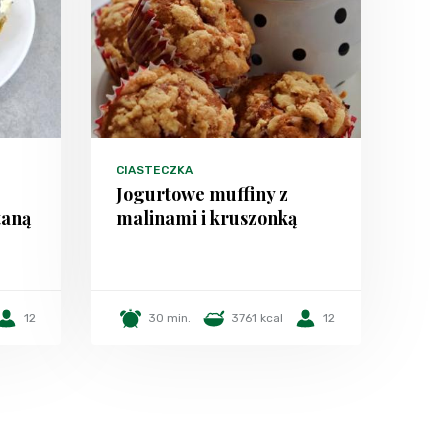
CIASTECZKA
Jogurtowe muffiny z
taną
malinami i kruszonką
12
30 min.
3761 kcal
12