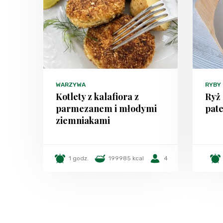
WARZYWA
RYBY
Kotlety z kalafiora z
Ryż 
parmezanem i młodymi
pate
ziemniakami
1 godz.
199985 kcal
4