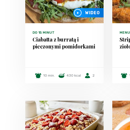
WIDEO
DO 15 MINUT
MENU
Ciabatta z burratą i
Stri
pieczonymi pomidorkami
zio
10 min.
430 kcal
2