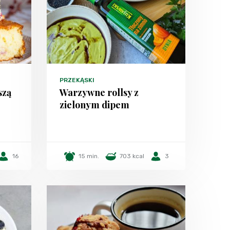
PRZEKĄSKI
szą
Warzywne rollsy z
zielonym dipem
16
15 min.
703 kcal
3