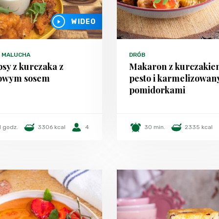
WIDEO
 MALUCHA
DRÓB
psy z kurczaka z
Makaron z kurczakie
łowym sosem
pesto i karmelizowan
pomidorkami
1 godz.
3306 kcal
4
30 min.
2335 kcal