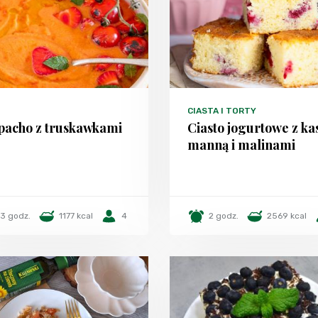
CIASTA I TORTY
pacho z truskawkami
Ciasto jogurtowe z ka
manną i malinami
3 godz.
1177 kcal
4
2 godz.
2569 kcal