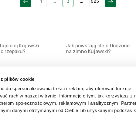
1
...
3
...
625
aje olej Kujawski
Jak powstają oleje tłoczone
go rzepaku?
na zimno Kujawski?
 z plików cookie
ie do spersonalizowania treści i reklam, aby oferować funkcje
Mapa serwisu
Kat
wać ruch w naszej witrynie. Informacje o tym, jak korzystasz z 
Kanały RSS
Kon
rtnerom społecznościowym, reklamowym i analitycznym. Partn
innymi danymi otrzymanymi od Ciebie lub uzyskanymi podczas k
Porady
Zal