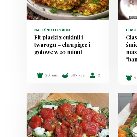
NALEŚNIKI I PLACKI
CIAST
Fit placki z cukinii i
Cias
twarogu – chrupiące i
śmie
gotowe w 20 minut
mas
"ban
20 min.
589 kcal
2
1