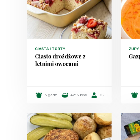
CIASTA I TORTY
ZUPY
Ciasto drożdżowe z
Gaz
letnimi owocami
3 godz.
4215 kcal
15