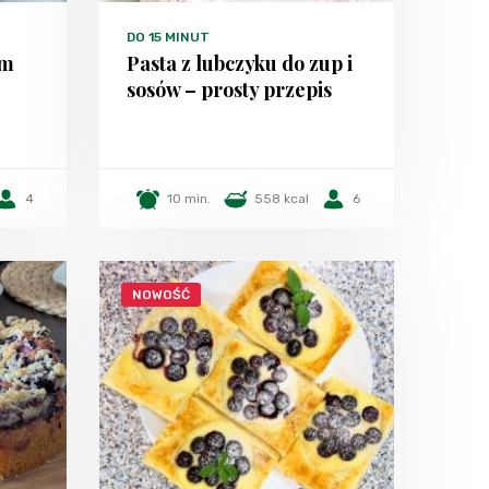
DO 15 MINUT
em
Pasta z lubczyku do zup i
sosów – prosty przepis
4
10 min.
558 kcal
6
NOWOŚĆ