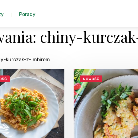
zy
Porady
ania: chiny-kurcza
iny-kurczak-z-imbirem
OŚĆ
NOWOŚĆ