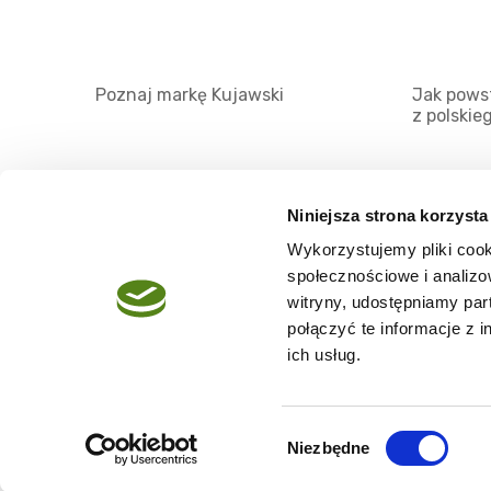
Poznaj markę Kujawski
Jak powst
z polskie
Niniejsza strona korzysta
Wykorzystujemy pliki cook
O serwisie
społecznościowe i analizo
Regulamin
witryny, udostępniamy pa
połączyć te informacje z 
Polityka prywatności
ich usług.
Wybór
Niezbędne
Copyright @2026 zpierwszegotloczenia.pl
zgody