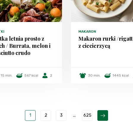
TKI
MAKARON
tka letnia prosto z
Makaron rurki /rigatt
h / Burrata, melon i
z ciecierzycą
ciutto crudo
15 min.
567 kcal
2
30 min.
1445 kcal
1
2
3
...
625