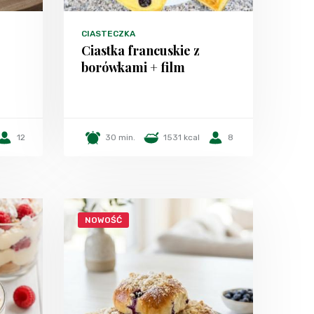
CIASTECZKA
Ciastka francuskie z
borówkami + film
12
30 min.
1531 kcal
8
NOWOŚĆ