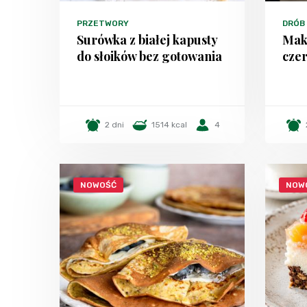
PRZETWORY
DRÓB
Surówka z białej kapusty
Mak
do słoików bez gotowania
czer
2 dni
1514 kcal
4
NOWOŚĆ
NOW