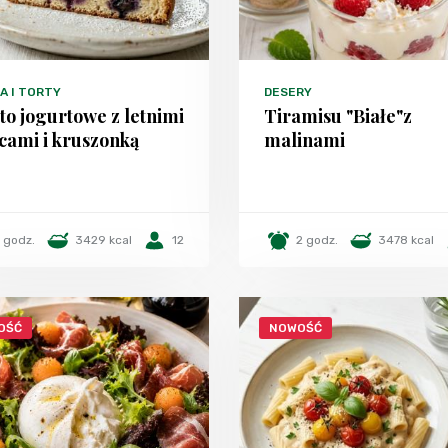
A I TORTY
DESERY
to jogurtowe z letnimi
Tiramisu "Białe"z
cami i kruszonką
malinami
1 godz.
3429 kcal
12
2 godz.
3478 kcal
OŚĆ
NOWOŚĆ