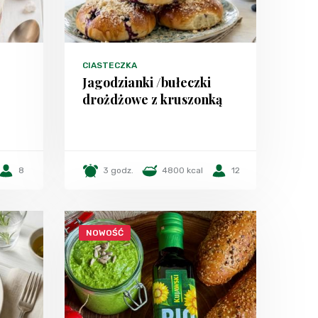
CIASTECZKA
Jagodzianki /bułeczki
drożdżowe z kruszonką
8
3 godz.
4800 kcal
12
NOWOŚĆ