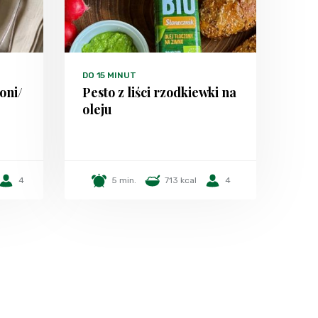
DO 15 MINUT
oni/
Pesto z liści rzodkiewki na
oleju
4
5 min.
713 kcal
4