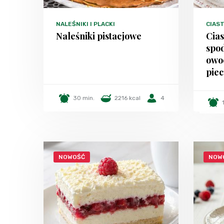
NALEŚNIKI I PLACKI
CIAST
Naleśniki pistacjowe
Cia
spo
owo
piec
30 min.
2216 kcal
4
NOWOŚĆ
NOW