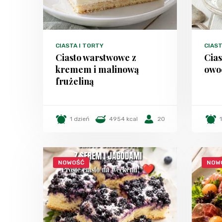
CIASTA I TORTY
CIAST
Ciasto warstwowe z
Cias
kremem i malinową
owo
frużeliną
1 dzień
4954 kcal
20
NOWOŚĆ
NOW