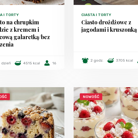
A I TORTY
CIASTA I TORTY
sto na chrupkim
Ciasto drożdżowe z
dzie z kremem i
jagodami i kruszonką
cową galaretką/bez
zenia
2 godz.
3705 kcal
1 dzień
4515 kcal
16
OŚĆ
NOWOŚĆ