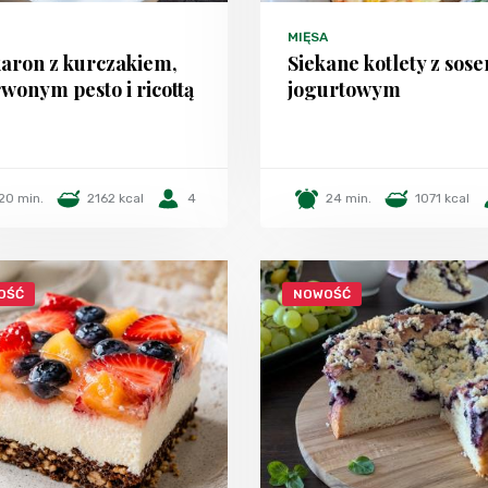
MIĘSA
aron z kurczakiem,
Siekane kotlety z sos
wonym pesto i ricottą
jogurtowym
20 min.
2162 kcal
4
24 min.
1071 kcal
OŚĆ
NOWOŚĆ