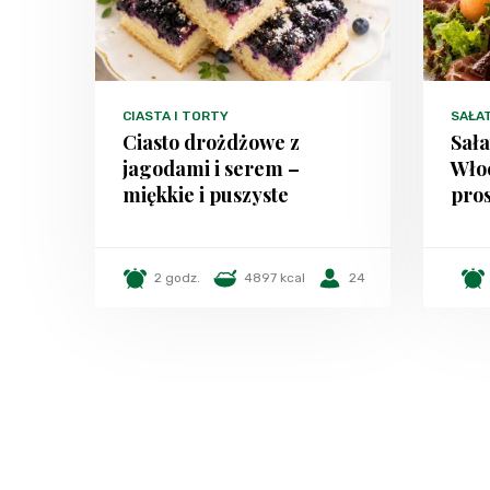
CIASTA I TORTY
SAŁA
Ciasto drożdżowe z
Sała
jagodami i serem –
Włoc
miękkie i puszyste
pros
2 godz.
4897 kcal
24