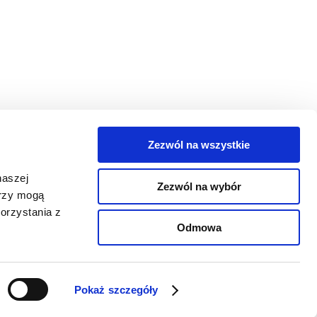
Zezwól na wszystkie
egorie
naszej
Zezwól na wybór
takt
erzy mogą
orzystania z
oguj się
Odmowa
Pokaż szczegóły