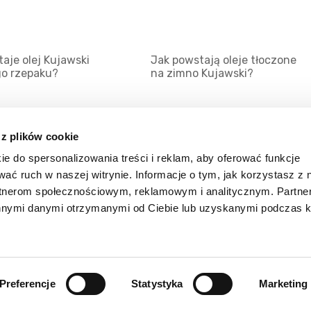
aje olej Kujawski
Jak powstają oleje tłoczone
go rzepaku?
na zimno Kujawski?
 z plików cookie
ie do spersonalizowania treści i reklam, aby oferować funkcje
Mapa serwisu
Kat
wać ruch w naszej witrynie. Informacje o tym, jak korzystasz z 
Kanały RSS
Kon
rtnerom społecznościowym, reklamowym i analitycznym. Partn
innymi danymi otrzymanymi od Ciebie lub uzyskanymi podczas k
Porady
Zal
Preferencje
Statystyka
Marketing