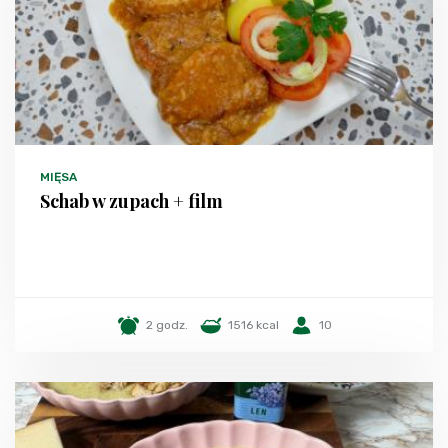
MIĘSA
Schab w zupach + film
2 godz.
1516 kcal
10