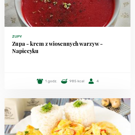
ZUPY
Zupa - krem z wiosennych warzyw -
Napiecyku
1 godz.
985 kcal
4