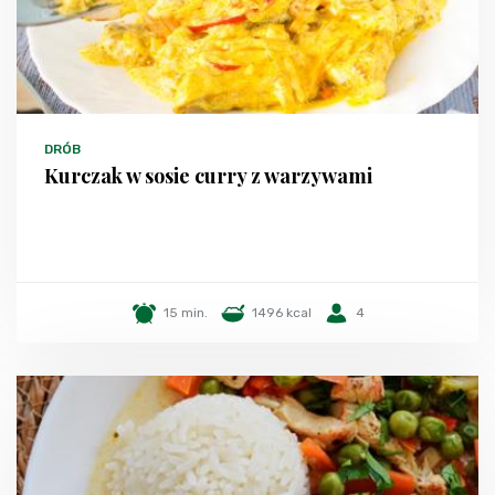
DRÓB
Kurczak w sosie curry z warzywami
15 min.
1496 kcal
4