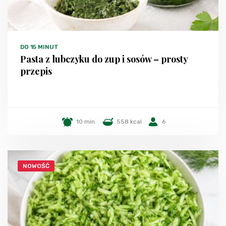
DO 15 MINUT
Pasta z lubczyku do zup i sosów – prosty
przepis
10 min.
558 kcal
6
NOWOŚĆ