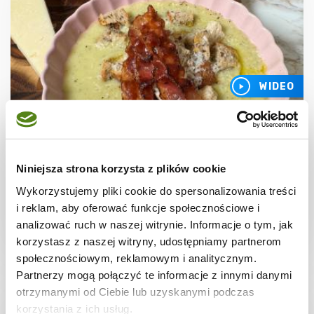
WIDEO
ZUPY
Zupa krem z ziemniaków i pora
Niniejsza strona korzysta z plików cookie
Wykorzystujemy pliki cookie do spersonalizowania treści
i reklam, aby oferować funkcje społecznościowe i
analizować ruch w naszej witrynie. Informacje o tym, jak
30 min.
2251 kcal
6
korzystasz z naszej witryny, udostępniamy partnerom
społecznościowym, reklamowym i analitycznym.
Partnerzy mogą połączyć te informacje z innymi danymi
otrzymanymi od Ciebie lub uzyskanymi podczas
korzystania z ich usług.