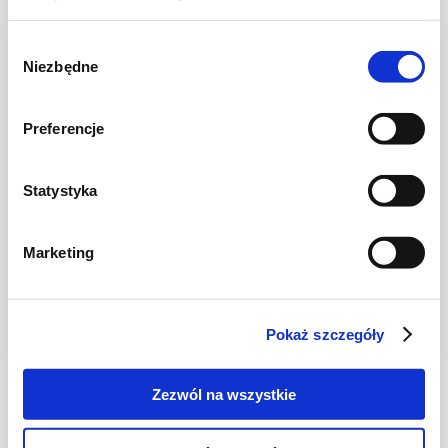
Wybór
Niezbędne
zgody
Preferencje
Statystyka
ZUPY
Marketing
Zupa jarzynowa z włoską kapustą
Pokaż szczegóły
30 min.
1329 kcal
5
Zezwól na wszystkie