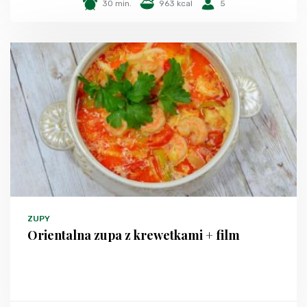
30 min.
963 kcal
5
ZUPY
Orientalna zupa z krewetkami + film