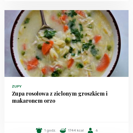
ZUPY
Zupa rosołowa z zielonym groszkiem i
makaronem orzo
1 godz.
1744 kcal
6