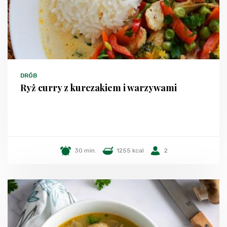
DRÓB
Ryż curry z kurczakiem i warzywami
30 min.
1255 kcal
2