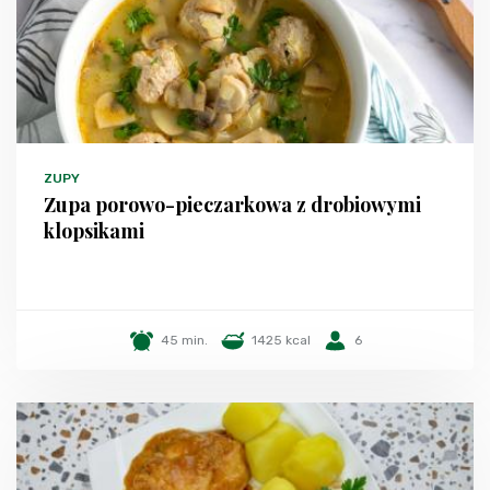
ZUPY
Zupa porowo-pieczarkowa z drobiowymi
klopsikami
45 min.
1425 kcal
6