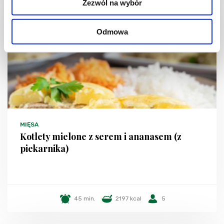
Zezwól na wybór
Odmowa
MIĘSA
Kotlety mielone z serem i ananasem (z
piekarnika)
45 min.
2197 kcal
5