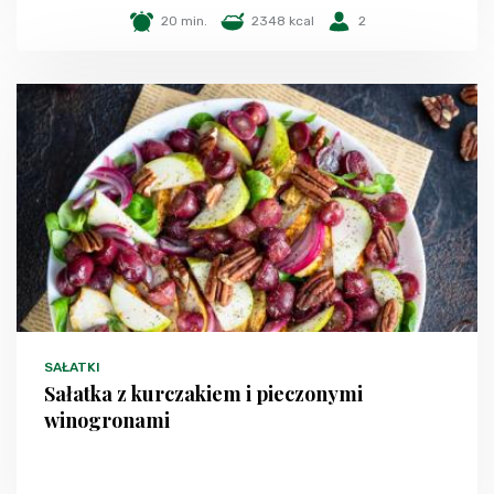
20 min.
2348 kcal
2
SAŁATKI
Sałatka z kurczakiem i pieczonymi
winogronami