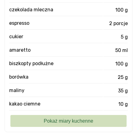
czekolada mleczna
100 g
espresso
2 porcje
cukier
5 g
amaretto
50 ml
biszkopty podłużne
100 g
borówka
25 g
maliny
35 g
kakao ciemne
10 g