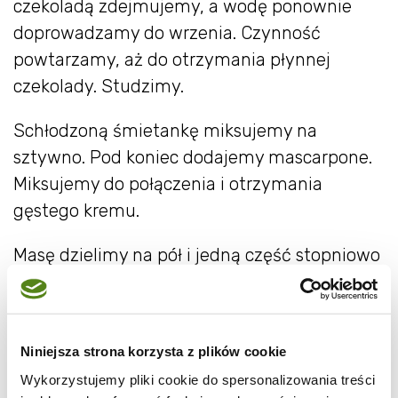
czekoladą zdejmujemy, a wodę ponownie
doprowadzamy do wrzenia. Czynność
powtarzamy, aż do otrzymania płynnej
czekolady. Studzimy.
Schłodzoną śmietankę miksujemy na
sztywno. Pod koniec dodajemy mascarpone.
Miksujemy do połączenia i otrzymania
gęstego kremu.
Masę dzielimy na pół i jedną część stopniowo
dodajemy do miski z płynną, lecz
przestudzoną czekoladą, mieszamy, aż do
połączenia (gdyby w trakcie czekolada
Niniejsza strona korzysta z plików cookie
zastygła, można miskę z masą lekko ogrzać
Wykorzystujemy pliki cookie do spersonalizowania treści
w kąpieli wodnej).