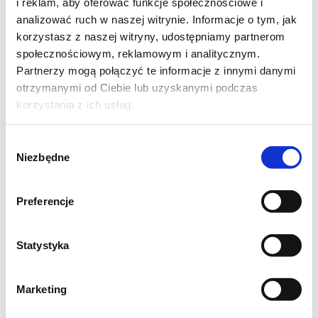
i reklam, aby oferować funkcje społecznościowe i
analizować ruch w naszej witrynie. Informacje o tym, jak
Jasną i czekoladową masę umieszczamy,
korzystasz z naszej witryny, udostępniamy partnerom
każdą osobno, w worku cukierniczym.
społecznościowym, reklamowym i analitycznym.
Partnerzy mogą połączyć te informacje z innymi danymi
Biszkopty łamiemy na pół. Nasączamy je w
otrzymanymi od Ciebie lub uzyskanymi podczas
kawie z cukrem i amaretto. Rozkładamy po 2-
korzystania z ich usług.
3 połówki w 3-4 pucharkach. Oprószamy
Wybór
kakao. Do pucharków wykładamy porcję masy
Niezbędne
zgody
jasnej i czekoladowej. Znów dajemy
nasączone w kawie biszkopty. Czynność
Preferencje
powtarzamy, aż do wyczerpania składników.
Pucharki odstawiamy do schłodzenia. Przed
Statystyka
podaniem dekorujemy owocami.
Marketing