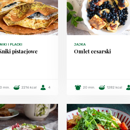
IKI I PLACKI
JAJKA
śniki pistacjowe
Omlet cesarski
0 min.
2216 kcal
4
20 min.
1282 kcal