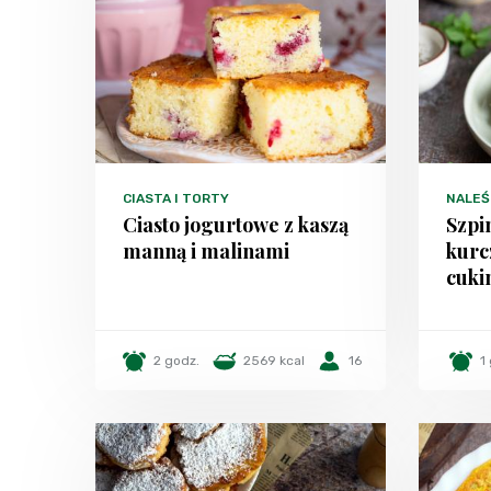
CIASTA I TORTY
NALEŚN
Ciasto jogurtowe z kaszą
Szpi
manną i malinami
kurc
cuki
2 godz.
2569 kcal
16
1