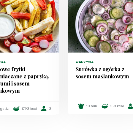
YWA
WARZYWA
we frytki
Surówka z ogórka z
niaczane z papryką,
sosem maślankowym
oumi i sosem
snkowym
10 min.
158 kcal
 godz.
1793 kcal
3