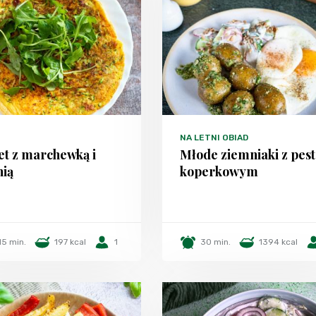
NA LETNI OBIAD
t z marchewką i
Młode ziemniaki z pest
nią
koperkowym
15 min.
197 kcal
1
30 min.
1394 kcal