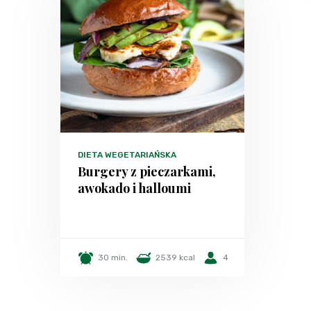
DIETA WEGETARIAŃSKA
Burgery z pieczarkami,
awokado i halloumi
30 min.
2539 kcal
4