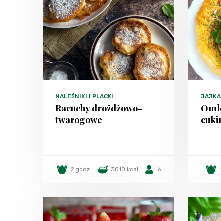
NALEŚNIKI I PLACKI
JAJKA
Racuchy drożdżowo-
Omle
twarogowe
cuki
2 godz.
3010 kcal
6