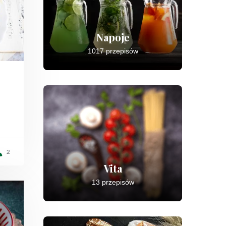
Napoje
1017 przepisów
2
Vita
13 przepisów