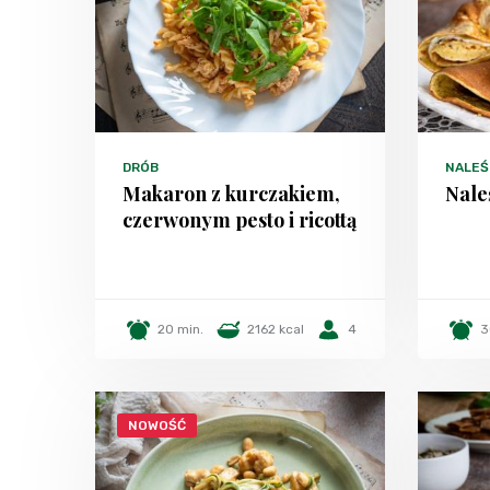
DRÓB
NALEŚN
Makaron z kurczakiem,
Nale
czerwonym pesto i ricottą
20 min.
2162 kcal
4
3
NOWOŚĆ