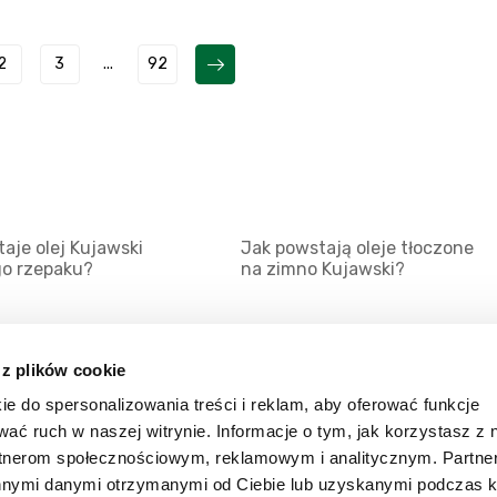
2
3
...
92
aje olej Kujawski
Jak powstają oleje tłoczone
go rzepaku?
na zimno Kujawski?
 z plików cookie
ie do spersonalizowania treści i reklam, aby oferować funkcje
Mapa serwisu
Kat
wać ruch w naszej witrynie. Informacje o tym, jak korzystasz z 
Kanały RSS
Kon
rtnerom społecznościowym, reklamowym i analitycznym. Partn
innymi danymi otrzymanymi od Ciebie lub uzyskanymi podczas k