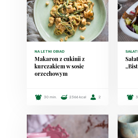
NA LETNI OBIAD
SAŁAT
Makaron z cukinii z
Sała
kurczakiem w sosie
„Bis
orzechowym
30 min.
2366 kcal
2
3