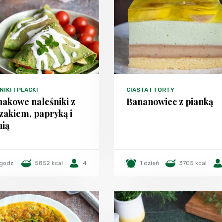
IKI I PLACKI
CIASTA I TORTY
nakowe naleśniki z
Bananowiec z pianką
zakiem, papryką i
nią
 godz.
5852 kcal
4
1 dzień
3705 kcal