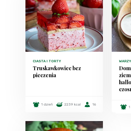
CIASTA I TORTY
WARZ
Truskawkowiec bez
Domo
pieczenia
ziem
hall
czo
1 dzień
2239 kcal
16
1