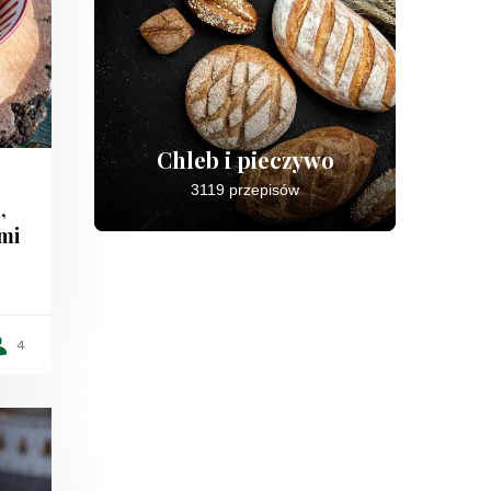
Chleb i pieczywo
3119 przepisów
,
mi
4