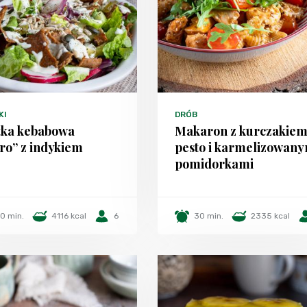
KI
DRÓB
tka kebabowa
Makaron z kurczakiem
tro” z indykiem
pesto i karmelizowany
pomidorkami
0 min.
4116 kcal
6
30 min.
2335 kcal