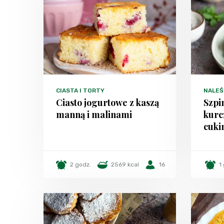
CIASTA I TORTY
NALEŚN
Ciasto jogurtowe z kaszą
Szpi
manną i malinami
kurc
cuki
2 godz.
2569 kcal
16
1