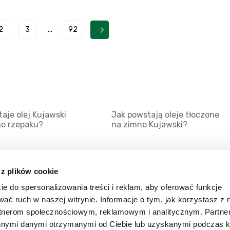
2
3
...
92
aje olej Kujawski
Jak powstają oleje tłoczone
go rzepaku?
na zimno Kujawski?
 z plików cookie
ie do spersonalizowania treści i reklam, aby oferować funkcje
Mapa serwisu
Kat
wać ruch w naszej witrynie. Informacje o tym, jak korzystasz z 
Kanały RSS
Kon
rtnerom społecznościowym, reklamowym i analitycznym. Partn
innymi danymi otrzymanymi od Ciebie lub uzyskanymi podczas k