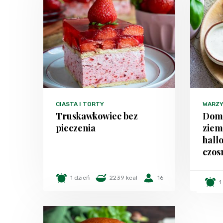
CIASTA I TORTY
WARZ
Truskawkowiec bez
Domo
pieczenia
ziem
hall
czo
1 dzień
2239 kcal
16
1