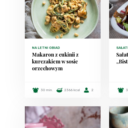
NA LETNI OBIAD
SAŁAT
Makaron z cukinii z
Sała
kurczakiem w sosie
„Bis
orzechowym
30 min.
2366 kcal
2
3