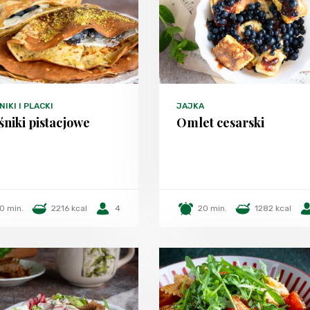
IKI I PLACKI
JAJKA
śniki pistacjowe
Omlet cesarski
0 min.
2216 kcal
4
20 min.
1282 kcal