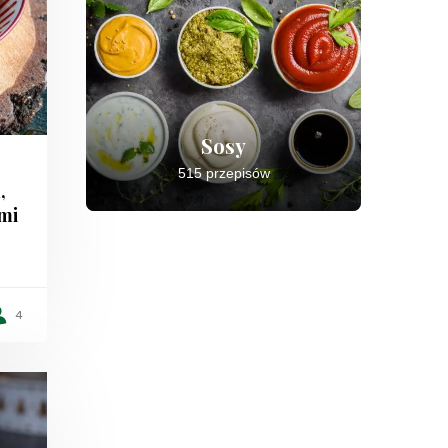
Sosy
515 przepisów
,
mi
4