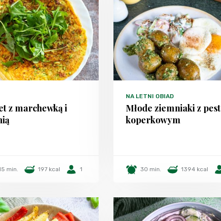
NA LETNI OBIAD
t z marchewką i
Młode ziemniaki z pest
nią
koperkowym
15 min.
197 kcal
1
30 min.
1394 kcal