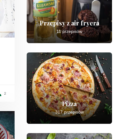
Przepisy z air fryera
11 przepisów
2
Pizza
317 przepisów