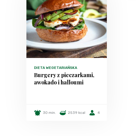
DIETA WEGETARIAŃSKA
Burgery z pieczarkami,
awokado i halloumi
30 min.
2539 kcal
4