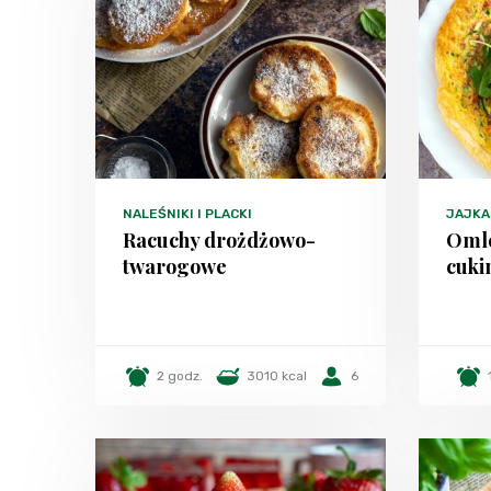
NALEŚNIKI I PLACKI
JAJKA
Racuchy drożdżowo-
Omle
twarogowe
cuki
2 godz.
3010 kcal
6