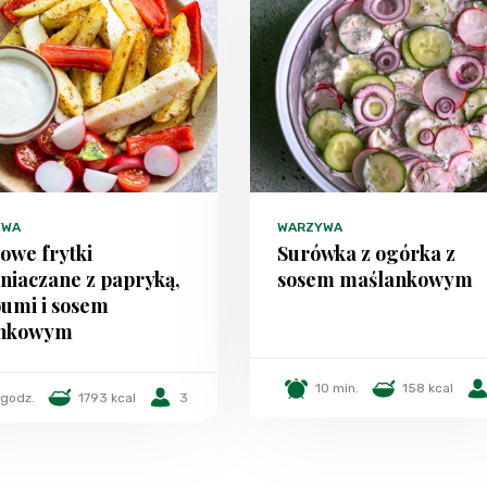
YWA
WARZYWA
we frytki
Surówka z ogórka z
niaczane z papryką,
sosem maślankowym
oumi i sosem
snkowym
10 min.
158 kcal
 godz.
1793 kcal
3