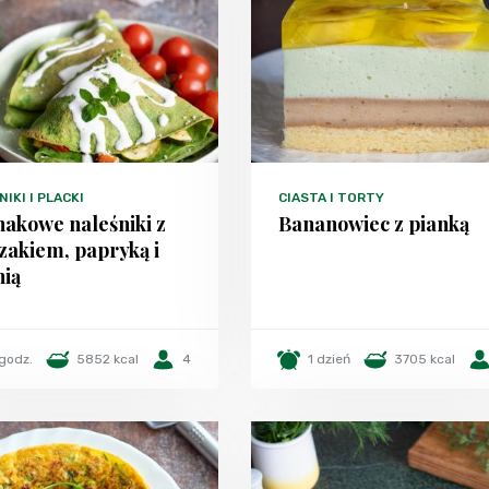
IKI I PLACKI
CIASTA I TORTY
nakowe naleśniki z
Bananowiec z pianką
zakiem, papryką i
nią
 godz.
5852 kcal
4
1 dzień
3705 kcal