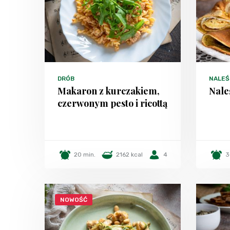
DRÓB
NALEŚN
Makaron z kurczakiem,
Nale
czerwonym pesto i ricottą
20 min.
2162 kcal
4
3
NOWOŚĆ