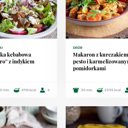
KI
DRÓB
tka kebabowa
Makaron z kurczakiem
tro” z indykiem
pesto i karmelizowany
pomidorkami
0 min.
4116 kcal
6
30 min.
2335 kcal