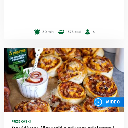
30 min.
1375 kcal
6
WIDEO
PRZEKĄSKI