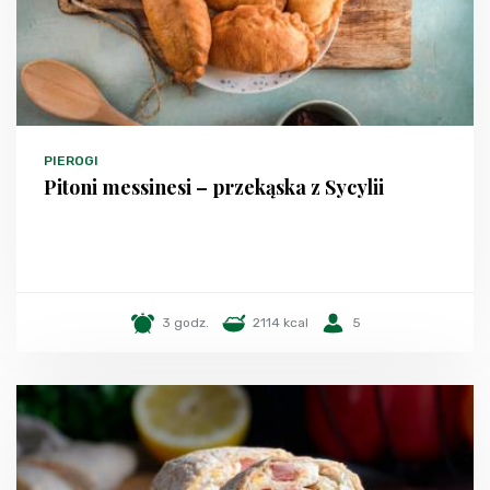
PIEROGI
Pitoni messinesi – przekąska z Sycylii
3 godz.
2114 kcal
5