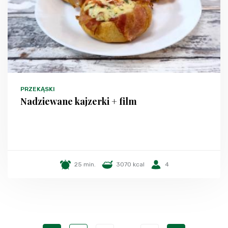
PRZEKĄSKI
Nadziewane kajzerki + film
25 min.
3070 kcal
4