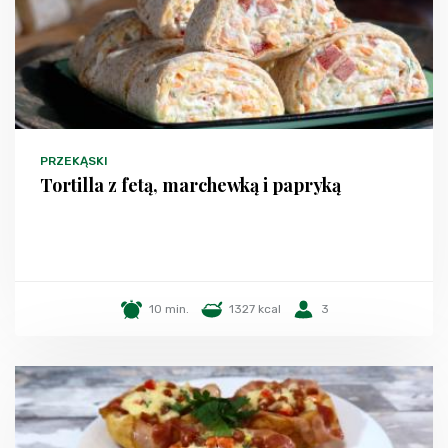
PRZEKĄSKI
Tortilla z fetą, marchewką i papryką
10 min.
1327 kcal
3