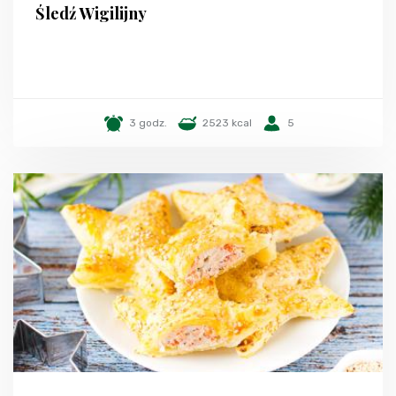
Śledź Wigilijny
3 godz.
2523 kcal
5