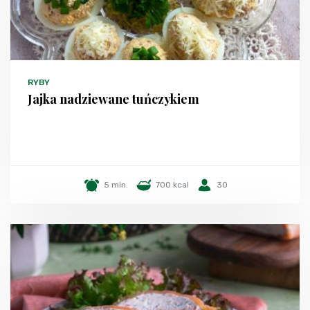
RYBY
Jajka nadziewane tuńczykiem
5 min.
700 kcal
30