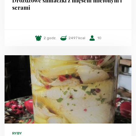
Drożdżowe ślimaczki z mięsem mielonym i
serami
2 godz.
2497 kcal
10
RYBY