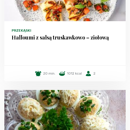
PRZEKĄSKI
Halloumi z salsą truskawkowo – ziołową
20 min.
1012 kcal
2