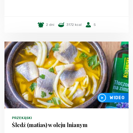
2 dni
3172 kcal
5
WIDEO
PRZEKĄSKI
Śledź (matias) w oleju lnianym