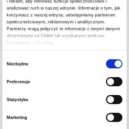
i reklam, aby oferować funkcje społecznościowe i
analizować ruch w naszej witrynie. Informacje o tym, jak
PRZEKĄSKI
korzystasz z naszej witryny, udostępniamy partnerom
Krucho-drożdżowe paszteciki z
społecznościowym, reklamowym i analitycznym.
pieczarkami
Partnerzy mogą połączyć te informacje z innymi danymi
otrzymanymi od Ciebie lub uzyskanymi podczas
korzystania z ich usług.
3 godz.
5105 kcal
12
Wybór
Niezbędne
zgody
Preferencje
Statystyka
Marketing