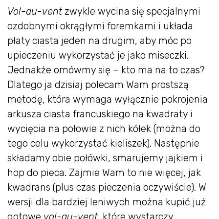
Vol-au-vent
zwykle wycina się specjalnymi
ozdobnymi okrągłymi foremkami i układa
płaty ciasta jeden na drugim, aby móc po
upieczeniu wykorzystać je jako miseczki.
Jednakże omówmy się – kto ma na to czas?
Dlatego ja dzisiaj polecam Wam prostszą
metodę, która wymaga wyłącznie pokrojenia
arkusza ciasta francuskiego na kwadraty i
wycięcia na połowie z nich kółek (można do
tego celu wykorzystać kieliszek). Następnie
składamy obie połówki, smarujemy jajkiem i
hop do pieca. Zajmie Wam to nie więcej, jak
kwadrans (plus czas pieczenia oczywiście). W
wersji dla bardziej leniwych można kupić już
gotowe
vol-au-vent
, które wystarczy