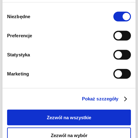
Wybór
Niezbędne
zgody
Preferencje
Statystyka
Składniki na Vol-au-vent z
sałatką krabową:
Marketing
Vol-au-vent:
Pokaż szczegóły
1 arkusz ciasta francuskiego (ok. 375 g)
1 jajko
Zezwól na wszystkie
Zezwól na wybór