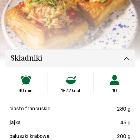
Składniki
40 min.
1872 kcal
10
ciasto francuskie
280 g
jajka
45 g
paluszki krabowe
200 g