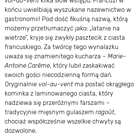
vol-au-vent
kilka słów wstępu. Francuzi w
końcu uwielbiają wyszukane nazewnictwo w
gastronomii! Pod dość fikuśną nazwą, którą
możemy przetłumaczyć jako: „latanie na
wietrze”, kryje się zwykły pasztecik z ciasta
francuskiego. Za twórcę tego wynalazku
uważa się znamienitego kucharza –
Marie-
Antoine Carême
, który lubił zaskakiwać
swoich gości niecodzienną formą dań.
Oryginalnie
vol-au-vent
ma postać okrągłego
kominka z laminowanego ciasta, który
nadziewa się przeróżnymi farszami –
tradycyjnie mięsnym gulaszem
ragoût
,
chociaż współcześnie wszelkie chwyty są
dozwolone.