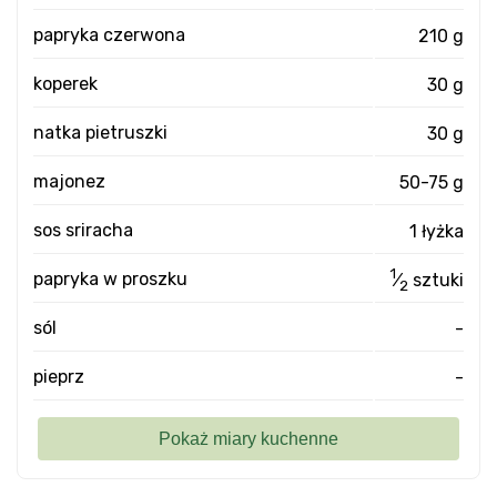
papryka czerwona
210 g
koperek
30 g
natka pietruszki
30 g
majonez
50-75 g
sos sriracha
1 łyżka
1
papryka w proszku
⁄
sztuki
2
sól
-
pieprz
-