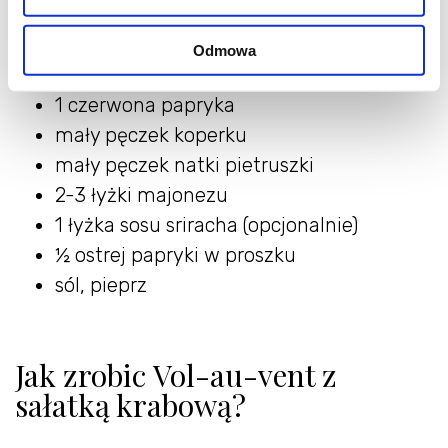
Sałatka krabowa:
Odmowa
200 g paluszków krabowych
1 czerwona papryka
mały pęczek koperku
mały pęczek natki pietruszki
2-3 łyżki majonezu
1 łyżka sosu sriracha (opcjonalnie)
½ ostrej papryki w proszku
sól, pieprz
Jak zrobic Vol-au-vent z
sałatką krabową?