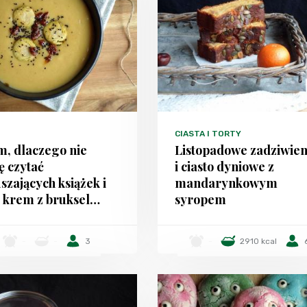
CIASTA I TORTY
m, dlaczego nie
Listopadowe zadziwien
 czytać
i ciasto dyniowe z
szających książek i
mandarynkowym
 krem z bruksel…
syropem
-
-
3
-
2910 kcal