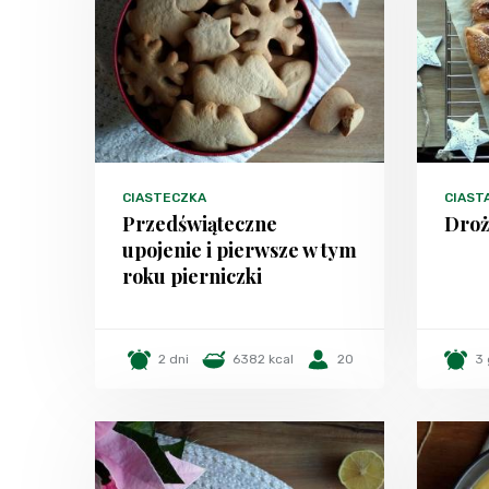
CIASTECZKA
CIAST
Przedświąteczne
Droż
upojenie i pierwsze w tym
roku pierniczki
2 dni
6382 kcal
20
3 