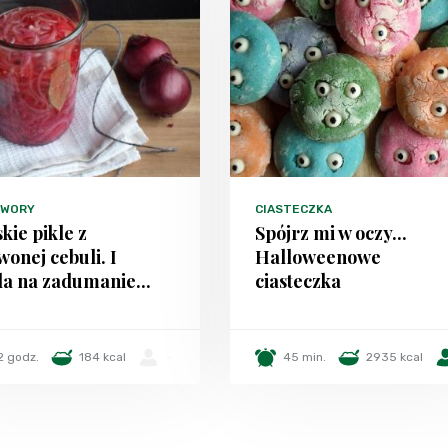
TWORY
CIASTECZKA
kie pikle z
Spójrz mi w oczy...
wonej cebuli. I
Halloweenowe
la na zadumanie...
ciasteczka
2 godz.
184 kcal
-
45 min.
2935 kcal