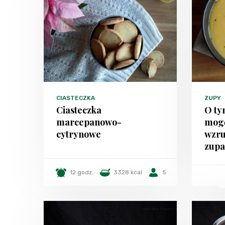
CIASTECZKA
ZUPY
Ciasteczka
O ty
marcepanowo-
mogę
cytrynowe
wzru
zupa
12 godz.
3328 kcal
5