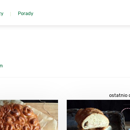
zy
Porady
om
ostatnio 