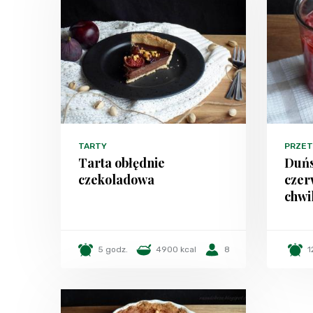
TARTY
PRZE
Tarta obłędnie
Duńs
czekoladowa
czer
chwi
5 godz.
4900 kcal
8
1