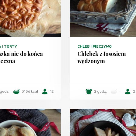
A I TORTY
CHLEB I PIECZYWO
szka nie do końca
Chlebek z łososiem
teczna
wędzonym
godz.
3156 kcal
12
2 godz.
-
2