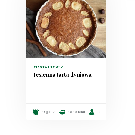
CIASTA I TORTY
Jesienna tarta dyniowa
10 godz.
4543 kcal
12