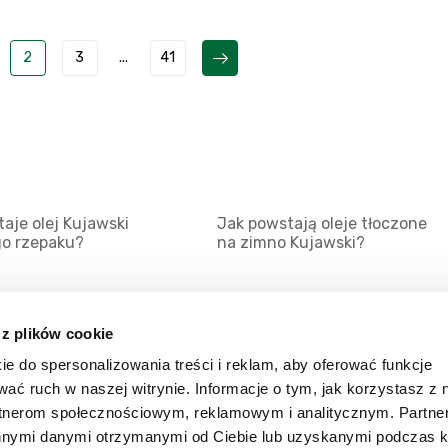
2
3
...
41
aje olej Kujawski
Jak powstają oleje tłoczone
go rzepaku?
na zimno Kujawski?
 z plików cookie
ie do spersonalizowania treści i reklam, aby oferować funkcje
Mapa serwisu
Kat
wać ruch w naszej witrynie. Informacje o tym, jak korzystasz z 
Kanały RSS
Kon
rtnerom społecznościowym, reklamowym i analitycznym. Partn
innymi danymi otrzymanymi od Ciebie lub uzyskanymi podczas k