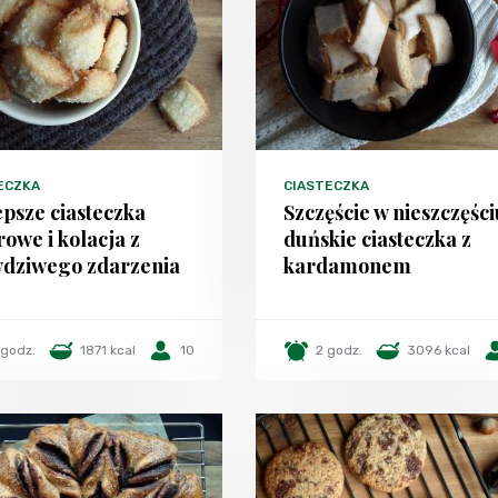
ECZKA
CIASTECZKA
epsze ciasteczka
Szczęście w nieszczęści
rowe i kolacja z
duńskie ciasteczka z
dziwego zdarzenia
kardamonem
 godz.
1871 kcal
10
2 godz.
3096 kcal