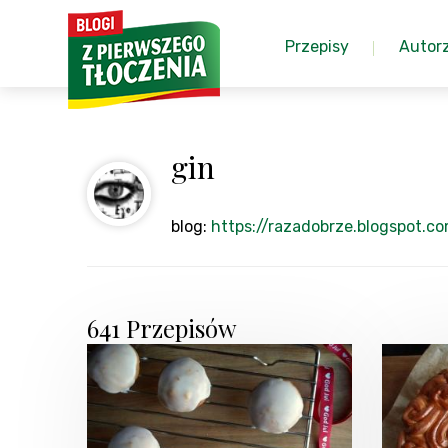
Przepisy
Autor
gin
blog:
https://razadobrze.blogspot.c
641 Przepisów