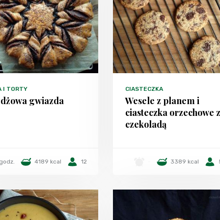
A I TORTY
CIASTECZKA
dżowa gwiazda
Wesele z planem i
ciasteczka orzechowe 
czekoladą
godz.
4189 kcal
12
-
3389 kcal