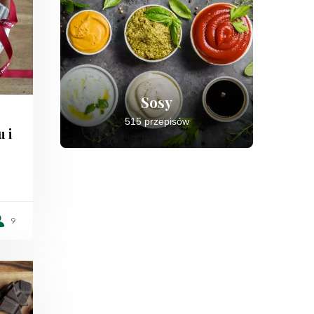
Sosy
515 przepisów
u i
9