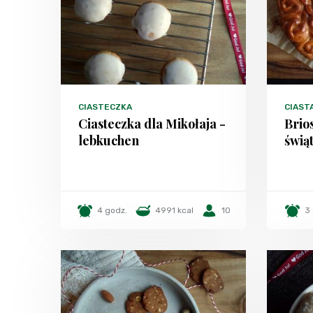
CIASTECZKA
CIAST
Ciasteczka dla Mikołaja -
Brio
lebkuchen
świą
4 godz.
4991 kcal
10
3 