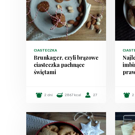
CIASTECZKA
CIAST
Brunkager, czyli brązowe
Najl
ciasteczka pachnące
imbi
świętami
praw
2 dni
2867 kcal
27
2