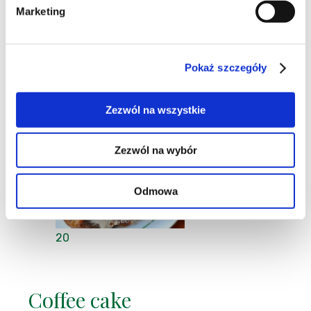
Sałatki
|
Marketing
Drób
|
Makaron
|
do 30 minut
|
Sałatka z kurczakiem
Pokaż szczegóły
Zezwól na wszystkie
Majana
,
Blog:
Majanowe pieczenie
28-03-2011
Zezwól na wybór
Odmowa
20
Coffee cake