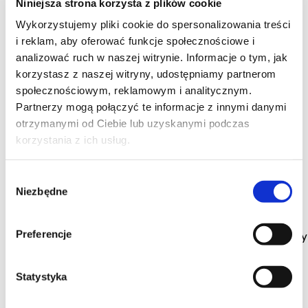
Niniejsza strona korzysta z plików cookie
Wykorzystujemy pliki cookie do spersonalizowania treści
i reklam, aby oferować funkcje społecznościowe i
analizować ruch w naszej witrynie. Informacje o tym, jak
korzystasz z naszej witryny, udostępniamy partnerom
społecznościowym, reklamowym i analitycznym.
Partnerzy mogą połączyć te informacje z innymi danymi
36
otrzymanymi od Ciebie lub uzyskanymi podczas
korzystania z ich usług.
Sałatka makaronowa z
Wybór
Niezbędne
kurczakiem
zgody
Preferencje
W zeszłym roku jeździłam codziennie na praktyki. Były
świetne, bo miałam elastyczny czas pracy - mogłam
siedzieć ile chciałam i kiedy, w godzinach 8-19, byle
wypracować odpowiednią ilość godzin. Zdarzało się
Statystyka
siedzieć długo, a że miejsce to miało tuż przy
sławnym Monciaku - to drogo.