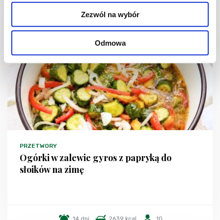
Zezwól na wybór
NOWOŚĆ
Odmowa
PRZETWORY
Ogórki w zalewie gyros z papryką do
słoików na zimę
14 dni
2639 kcal
10