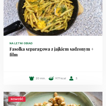
NA LETNI OBIAD
Fasolka szparagowa z jajkiem sadzonym +
film
20 min.
977 kcal
3
NOWOŚĆ