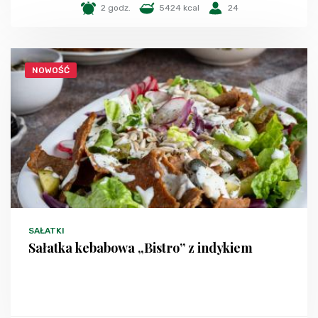
2 godz.
5424 kcal
24
NOWOŚĆ
SAŁATKI
Sałatka kebabowa „Bistro” z indykiem