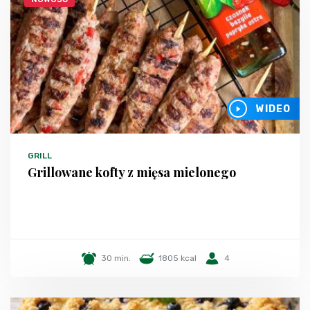
WIDEO
GRILL
Grillowane kofty z mięsa mielonego
30 min.
1805 kcal
4