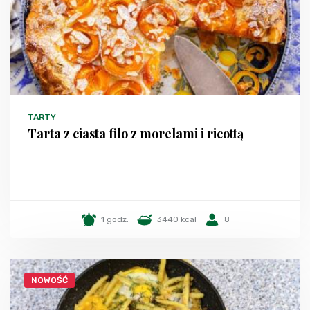
TARTY
Tarta z ciasta filo z morelami i ricottą
1 godz.
3440 kcal
8
NOWOŚĆ