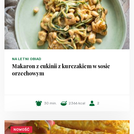
NA LETNI OBIAD
Makaron z cukinii z kurczakiem w sosie
orzechowym
30 min.
2366 kcal
2
NOWOŚĆ