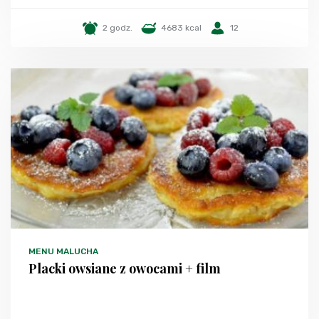
2 godz.
4683 kcal
12
MENU MALUCHA
Placki owsiane z owocami + film