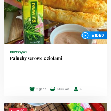
WIDEO
PRZEKĄSKI
Paluchy serowe z ziołami
2 godz.
3144 kcal
5
NOWOŚĆ