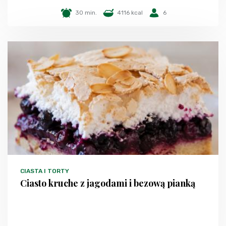
30 min.
4116 kcal
6
CIASTA I TORTY
Ciasto kruche z jagodami i bezową pianką