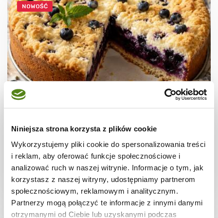
NOWOŚĆ
CIASTA I TORTY
Ciasto kruche z jagodami
Niniejsza strona korzysta z plików cookie
Wykorzystujemy pliki cookie do spersonalizowania treści
i reklam, aby oferować funkcje społecznościowe i
analizować ruch w naszej witrynie. Informacje o tym, jak
korzystasz z naszej witryny, udostępniamy partnerom
2 godz.
3628 kcal
12
społecznościowym, reklamowym i analitycznym.
Partnerzy mogą połączyć te informacje z innymi danymi
otrzymanymi od Ciebie lub uzyskanymi podczas