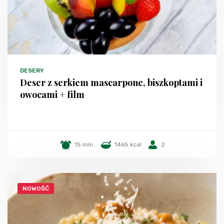
DESERY
Deser z serkiem mascarpone, biszkoptami i
owocami + film
15 min.
1465 kcal
2
NOWOŚĆ