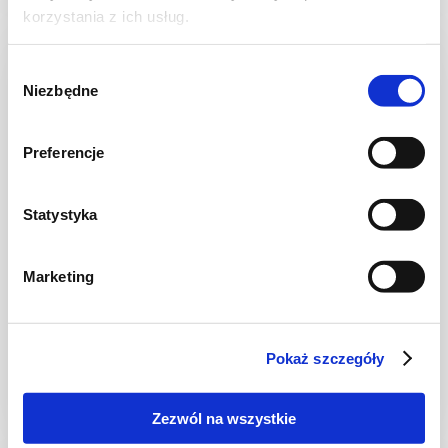
korzystania z ich usług.
NOWOŚĆ
Wybór
Niezbędne
zgody
Preferencje
Statystyka
Marketing
TARTY
Tarta z serowym kremem waniliowym i
borówkami
Pokaż szczegóły
Zezwól na wszystkie
2 godz.
2381 kcal
8