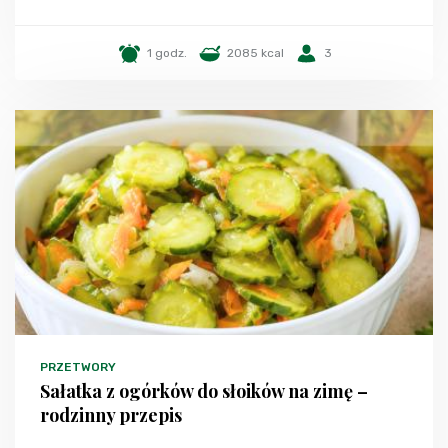
1 godz.
2085 kcal
3
PRZETWORY
Sałatka z ogórków do słoików na zimę –
rodzinny przepis