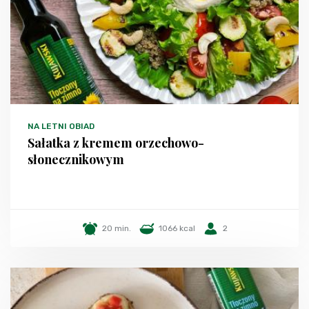
NA LETNI OBIAD
Sałatka z kremem orzechowo-
słonecznikowym
20 min.
1066 kcal
2