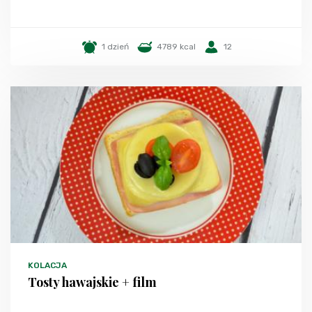
1 dzień
4789 kcal
12
KOLACJA
Tosty hawajskie + film