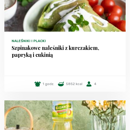
NALEŚNIKI I PLACKI
Szpinakowe naleśniki z kurczakiem,
papryką i cukinią
1 godz.
5852 kcal
4