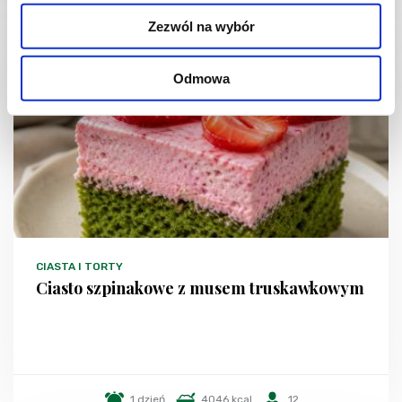
Zezwól na wybór
Odmowa
CIASTA I TORTY
Ciasto szpinakowe z musem truskawkowym
1 dzień
4046 kcal
12