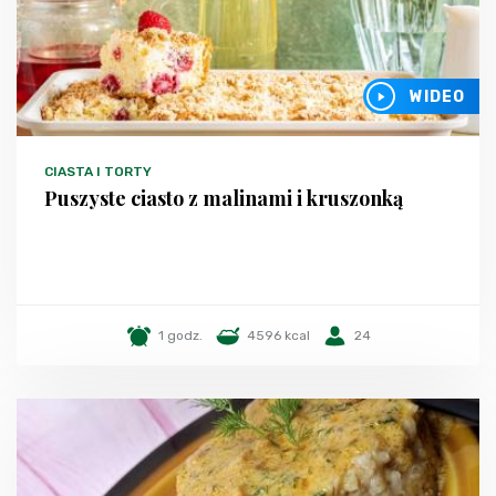
WIDEO
CIASTA I TORTY
Puszyste ciasto z malinami i kruszonką
1 godz.
4596 kcal
24