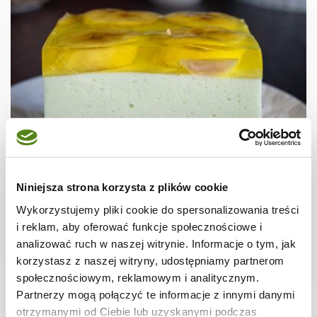
CIASTA I TORTY
Bananowiec z pianką
Niniejsza strona korzysta z plików cookie
Wykorzystujemy pliki cookie do spersonalizowania treści
i reklam, aby oferować funkcje społecznościowe i
analizować ruch w naszej witrynie. Informacje o tym, jak
korzystasz z naszej witryny, udostępniamy partnerom
1 dzień
3705 kcal
24
społecznościowym, reklamowym i analitycznym.
Partnerzy mogą połączyć te informacje z innymi danymi
otrzymanymi od Ciebie lub uzyskanymi podczas