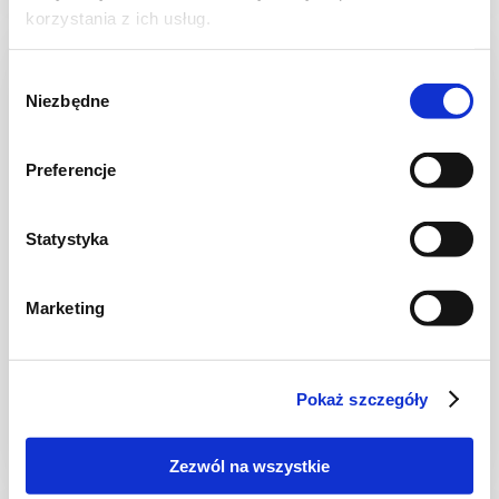
korzystania z ich usług.
Wybór
Niezbędne
zgody
Preferencje
Statystyka
Marketing
CIASTA I TORTY
Ciasto z wiśniami i orzechami włoskimi +
film
Pokaż szczegóły
Zezwól na wszystkie
1 godz.
5104 kcal
12