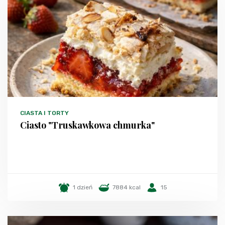
CIASTA I TORTY
Ciasto "Truskawkowa chmurka"
1 dzień
7884 kcal
15