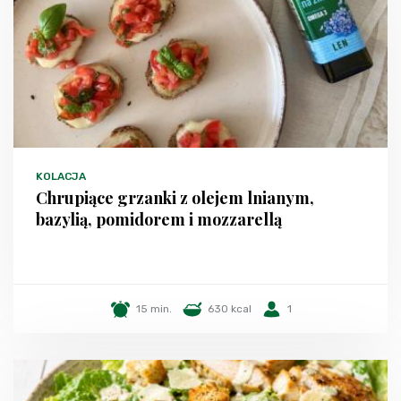
KOLACJA
Chrupiące grzanki z olejem lnianym,
bazylią, pomidorem i mozzarellą
15 min.
630 kcal
1