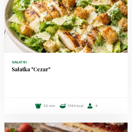
SAŁATKI
Sałatka "Cezar"
35 min.
1744 kcal
4