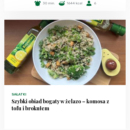
30 min.
1644 kcal
6
SAŁATKI
Szybki obiad bogaty w żelazo – komosa z
tofu i brokułem