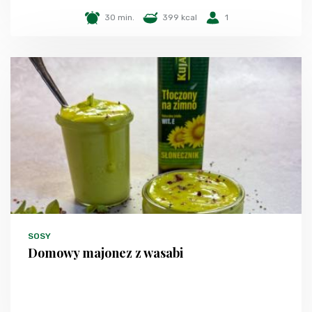
30 min.
399 kcal
1
SOSY
Domowy majonez z wasabi