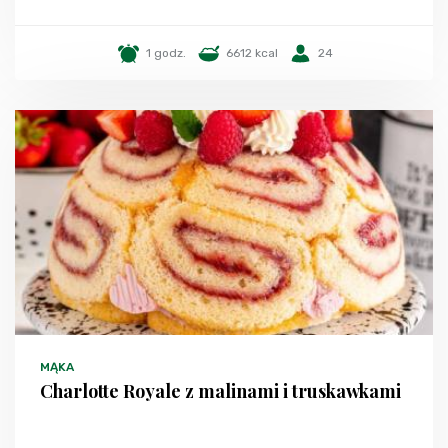
1 godz.
6612 kcal
24
MĄKA
Charlotte Royale z malinami i truskawkami