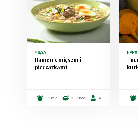
MIĘSA
NAPO
Ramen z mięsem i
Ener
pieczarkami
kur
50 min.
850 kcal
4