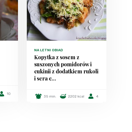
NA LETNI OBIAD
Kopytka z sosem z
suszonych pomidorów i
cukinii z dodatkiem rukoli
i sera c…
10
35 min.
2202 kcal
4