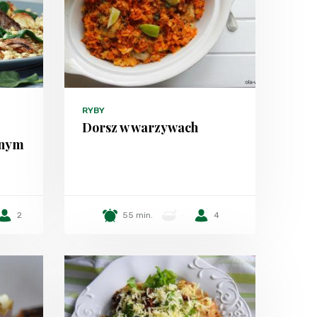
RYBY
Dorsz w warzywach
anym
2
55 min.
-
4