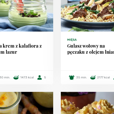
MIĘSA
 krem z kalafiora z
Gulasz wołowy na
em lazur
pęczaku z olejem lni
30 min.
1473 kcal
5
35 min.
2177 kcal