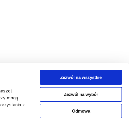
Zezwól na wszystkie
egorie
naszej
Zezwól na wybór
takt
erzy mogą
orzystania z
oguj się
Odmowa