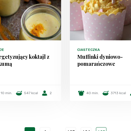
JE
CIASTECZKA
getyzujący koktajl z
Muffinki dyniowo-
kumą
pomarańczowe
10 min.
547 kcal
2
40 min.
3713 kcal