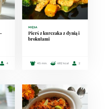
MIĘSA
-
Pierś z kurczaka z dynią i
brokułami
4
45 min.
682 kcal
2