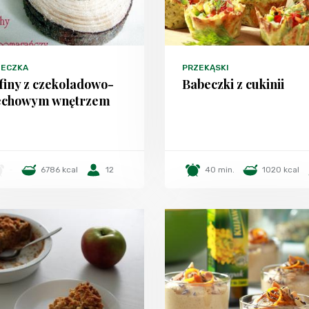
TECZKA
PRZEKĄSKI
finy z czekoladowo-
Babeczki z cukinii
echowym wnętrzem
-
6786 kcal
12
40 min.
1020 kcal