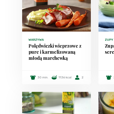
WARZYWA
ZUPY
Polędwiczki wieprzowe z
Zupa
pure i karmelizowaną
ser
młodą marchewką
30 min.
1136 kcal
2