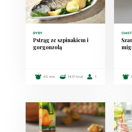
RYBY
CIAST
Pstrąg ze szpinakiem i
Szar
gorgonzolą
mig
45 min.
1431 kcal
1