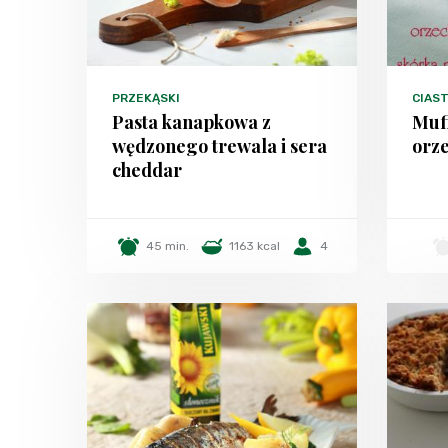
PRZEKĄSKI
CIAS
Pasta kanapkowa z
Muf
wędzonego trewala i sera
orz
cheddar
45 min.
1163 kcal
4