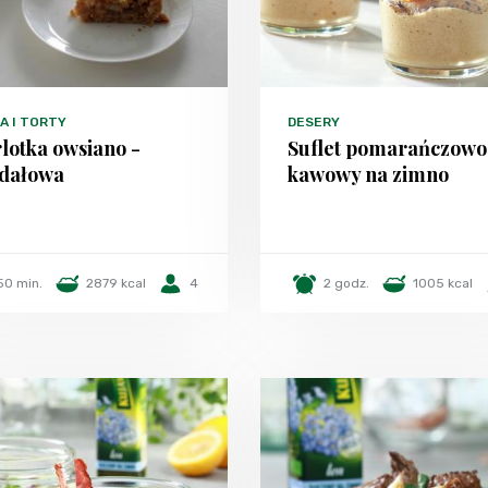
A I TORTY
DESERY
lotka owsiano -
Suflet pomarańczowo
dałowa
kawowy na zimno
50 min.
2879 kcal
4
2 godz.
1005 kcal