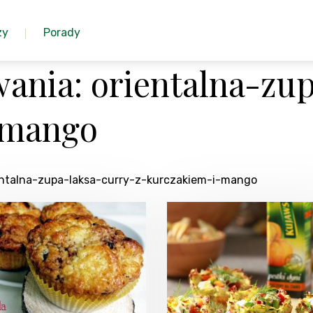
zy
Porady
ania: orientalna-zup
-mango
ientalna-zupa-laksa-curry-z-kurczakiem-i-mango