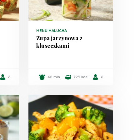
MENU MALUCHA
Zupa jarzynowa z
kluseczkami
6
45 min.
799 kcal
6