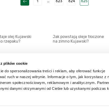
1
...
623
624
625
aje olej Kujawski
Jak powstają oleje tłoczone
go rzepaku?
na zimno Kujawski?
 z plików cookie
ie do spersonalizowania treści i reklam, aby oferować funkcje
Mapa serwisu
Kat
wać ruch w naszej witrynie. Informacje o tym, jak korzystasz z 
Kanały RSS
Kon
rtnerom społecznościowym, reklamowym i analitycznym. Partn
innymi danymi otrzymanymi od Ciebie lub uzyskanymi podczas k
Porady
Zal