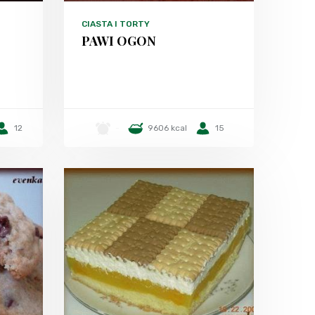
CIASTA I TORTY
PAWI OGON
12
-
9606 kcal
15