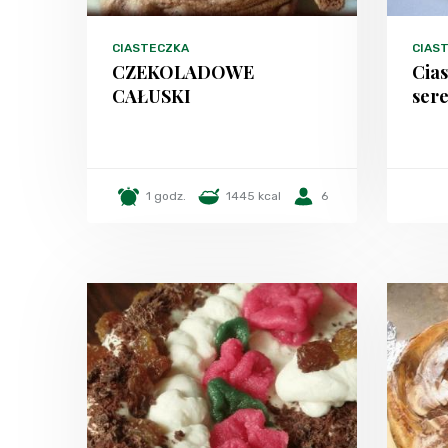
CIASTECZKA
CIAS
CZEKOLADOWE
Cias
CAŁUSKI
ser
1 godz.
1445 kcal
6