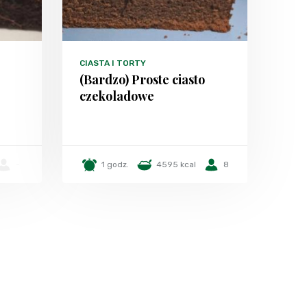
CIASTA I TORTY
(Bardzo) Proste ciasto
czekoladowe
-
1 godz.
4595 kcal
8