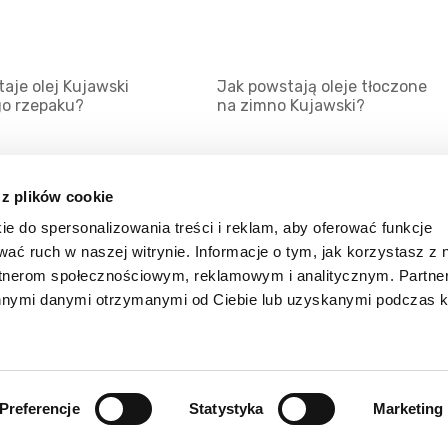
aje olej Kujawski
Jak powstają oleje tłoczone
go rzepaku?
na zimno Kujawski?
 z plików cookie
ie do spersonalizowania treści i reklam, aby oferować funkcje
Mapa serwisu
Kat
wać ruch w naszej witrynie. Informacje o tym, jak korzystasz z 
Kanały RSS
Kon
rtnerom społecznościowym, reklamowym i analitycznym. Partn
innymi danymi otrzymanymi od Ciebie lub uzyskanymi podczas k
Porady
Zal
Preferencje
Statystyka
Marketing