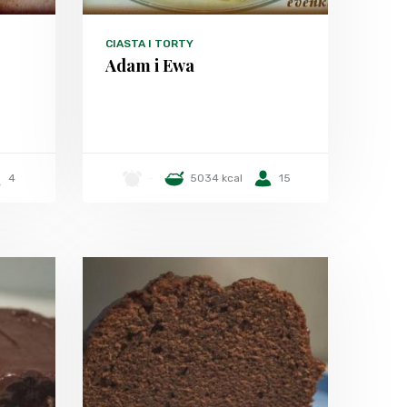
CIASTA I TORTY
Adam i Ewa
4
-
5034 kcal
15