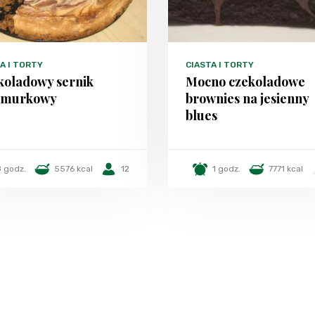
A I TORTY
CIASTA I TORTY
koladowy sernik
Mocno czekoladowe
murkowy
brownies na jesienny
blues
8 godz.
5576 kcal
12
1 godz.
7771 kcal