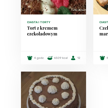
CIASTA I TORTY
CIAST
Tort z kremem
Cze
czekoladowym
mar
4 godz.
6509 kcal
12