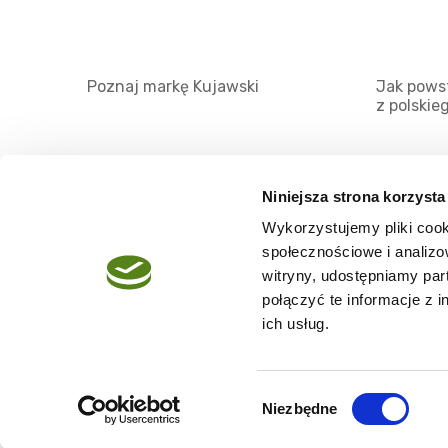
Poznaj markę Kujawski
Jak powst
z polskie
Niniejsza strona korzysta
Wykorzystujemy pliki cook
O serwisie
społecznościowe i analizo
Regulamin
witryny, udostępniamy pa
połączyć te informacje z 
Polityka prywatności
ich usług.
Wybór
Niezbędne
Copyright @2026 zpierwszegotloczenia.pl
zgody