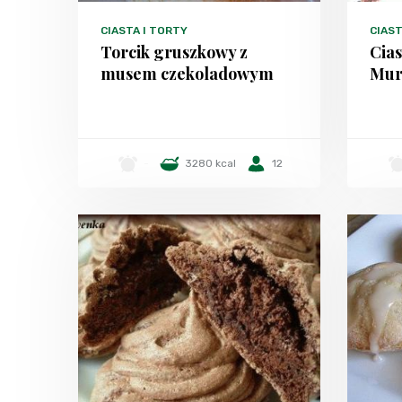
CIASTA I TORTY
CIAST
Torcik gruszkowy z
Cias
musem czekoladowym
Mur
-
3280 kcal
12