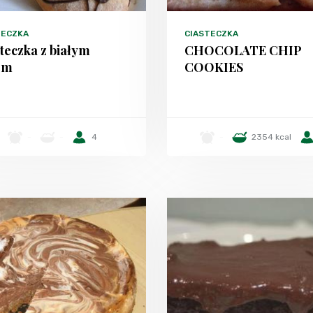
TECZKA
CIASTECZKA
teczka z białym
CHOCOLATE CHIP
em
COOKIES
-
-
4
-
2354 kcal