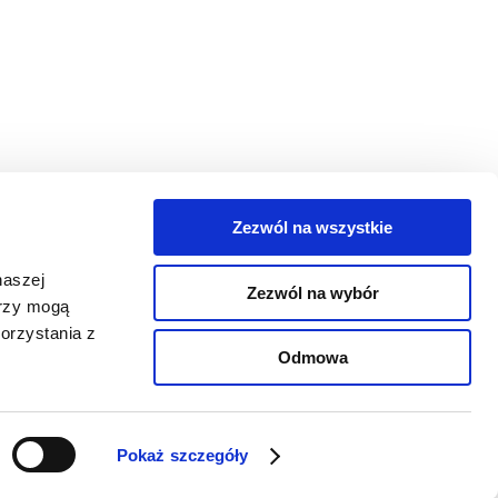
Zezwól na wszystkie
egorie
naszej
Zezwól na wybór
takt
erzy mogą
orzystania z
oguj się
Odmowa
Pokaż szczegóły