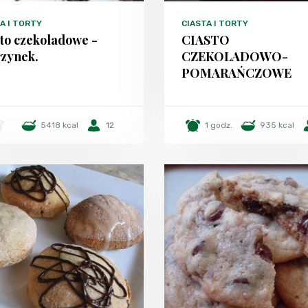
A I TORTY
CIASTA I TORTY
to czekoladowe -
CIASTO
zynek.
CZEKOLADOWO-
POMARAŃCZOWE
-
5418 kcal
12
1 godz.
935 kcal