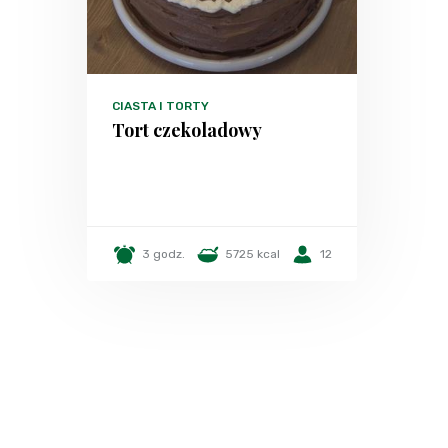
CIASTA I TORTY
Tort czekoladowy
3 godz.
5725 kcal
12