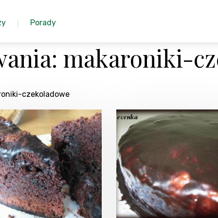
zy
Porady
wania: makaroniki-c
roniki-czekoladowe