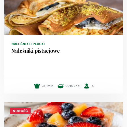
NALEŚNIKI I PLACKI
Naleśniki pistacjowe
30 min.
2216 kcal
4
NOWOŚĆ