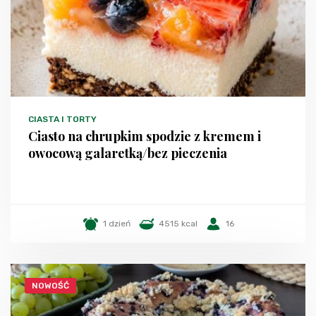
CIASTA I TORTY
Ciasto na chrupkim spodzie z kremem i
owocową galaretką/bez pieczenia
1 dzień
4515 kcal
16
NOWOŚĆ