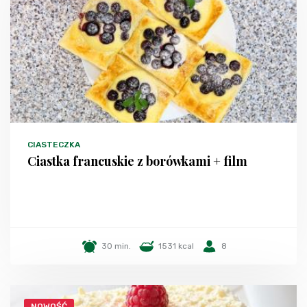
CIASTECZKA
Ciastka francuskie z borówkami + film
30 min.
1531 kcal
8
NOWOŚĆ