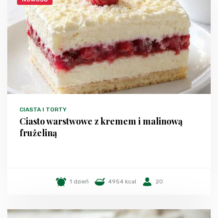
CIASTA I TORTY
Ciasto warstwowe z kremem i malinową
frużeliną
1 dzień
4954 kcal
20