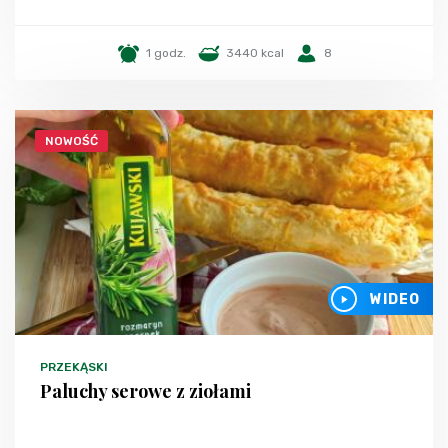
1 godz.
3440 kcal
8
NOWOŚĆ
WIDEO
PRZEKĄSKI
Paluchy serowe z ziołami