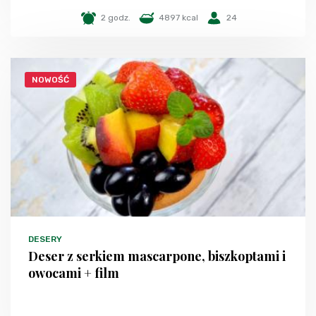
2 godz.
4897 kcal
24
NOWOŚĆ
DESERY
Deser z serkiem mascarpone, biszkoptami i
owocami + film