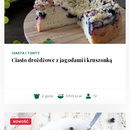
CIASTA I TORTY
Ciasto drożdżowe z jagodami i kruszonką
2 godz.
3705 kcal
12
NOWOŚĆ