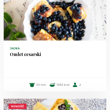
JAJKA
Omlet cesarski
20 min.
1282 kcal
2
NOWOŚĆ