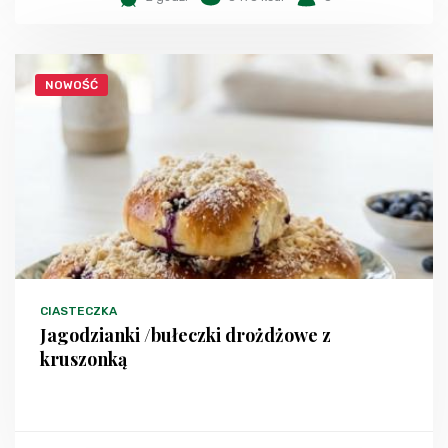
NOWOŚĆ
CIASTECZKA
Jagodzianki /bułeczki drożdżowe z
kruszonką