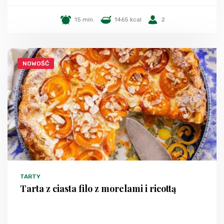
15 min.
1465 kcal
2
NOWOŚĆ
TARTY
Tarta z ciasta filo z morelami i ricottą