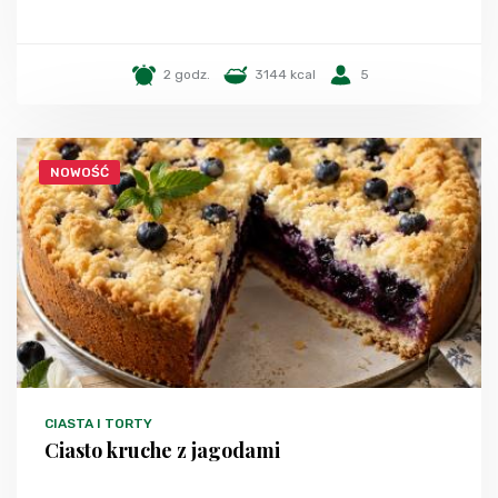
2 godz.
3144 kcal
5
NOWOŚĆ
CIASTA I TORTY
Ciasto kruche z jagodami