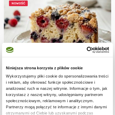
NOWOŚĆ
CIASTA I TORTY
Ciasto jogurtowe z letnimi owocami i
Niniejsza strona korzysta z plików cookie
kruszonką
Wykorzystujemy pliki cookie do spersonalizowania treści
i reklam, aby oferować funkcje społecznościowe i
analizować ruch w naszej witrynie. Informacje o tym, jak
korzystasz z naszej witryny, udostępniamy partnerom
1 godz.
3429 kcal
12
społecznościowym, reklamowym i analitycznym.
Partnerzy mogą połączyć te informacje z innymi danymi
otrzymanymi od Ciebie lub uzyskanymi podczas