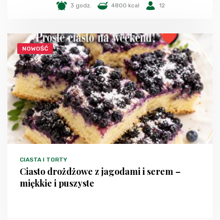
3 godz.
4800 kcal
12
NOWOŚĆ
CIASTA I TORTY
Ciasto drożdżowe z jagodami i serem –
miękkie i puszyste