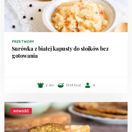
PRZETWORY
Surówka z białej kapusty do słoików bez
gotowania
2 dni
1514 kcal
4
NOWOŚĆ