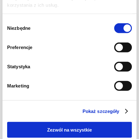
korzystania z ich usług.
NOWOŚĆ
Wybór
Niezbędne
zgody
Preferencje
Statystyka
Marketing
CIASTA I TORTY
Murzynek bez jajek – najprostsze ciasto
czekoladowe
Pokaż szczegóły
Zezwól na wszystkie
1 godz.
5117 kcal
12