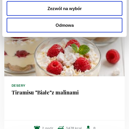
Zezwól na wybór
NOWOŚĆ
Odmowa
DESERY
Tiramisu "Białe"z malinami
2 godz.
3478 kcal
8