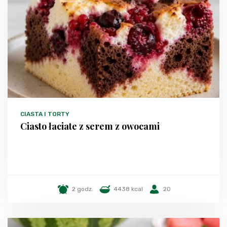
CIASTA I TORTY
Ciasto łaciate z serem z owocami
2 godz.
4438 kcal
20