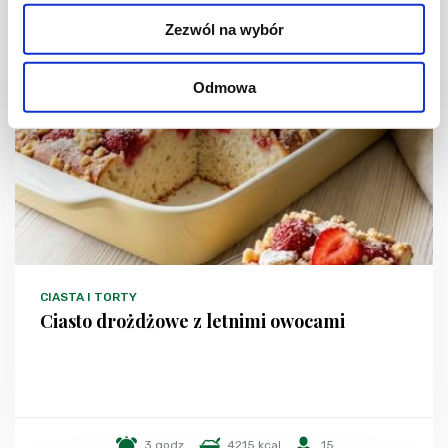
Zezwól na wybór
Odmowa
CIASTA I TORTY
Ciasto drożdżowe z letnimi owocami
3 godz.
4215 kcal
15