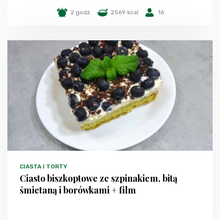
2 godz.
2569 kcal
16
CIASTA I TORTY
Ciasto biszkoptowe ze szpinakiem, bitą
śmietaną i borówkami + film