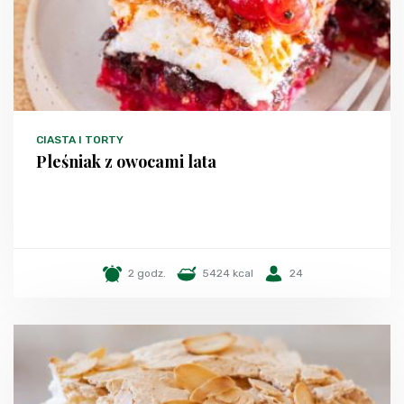
CIASTA I TORTY
Pleśniak z owocami lata
2 godz.
5424 kcal
24