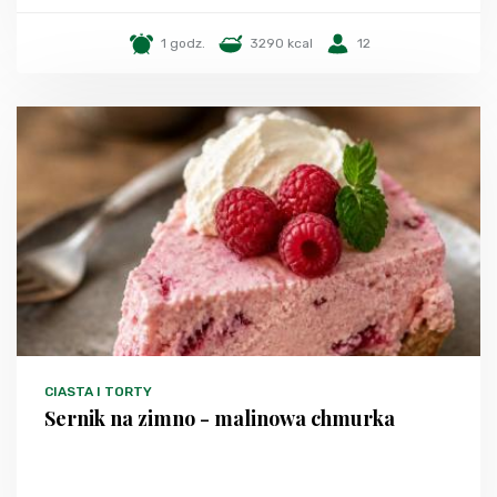
1 godz.
3290 kcal
12
CIASTA I TORTY
Sernik na zimno - malinowa chmurka