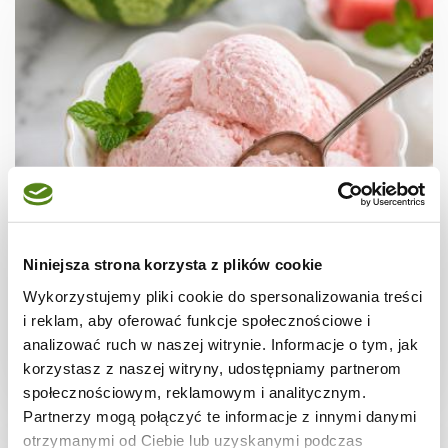
DESERY
Lody arbuzowe z 3 składników – bez
Niniejsza strona korzysta z plików cookie
maszynki
Wykorzystujemy pliki cookie do spersonalizowania treści
i reklam, aby oferować funkcje społecznościowe i
analizować ruch w naszej witrynie. Informacje o tym, jak
korzystasz z naszej witryny, udostępniamy partnerom
4 godz.
212 kcal
4
społecznościowym, reklamowym i analitycznym.
Partnerzy mogą połączyć te informacje z innymi danymi
otrzymanymi od Ciebie lub uzyskanymi podczas