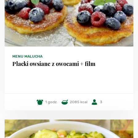
MENU MALUCHA
Placki owsiane z owocami + film
1 godz.
2085 kcal
3