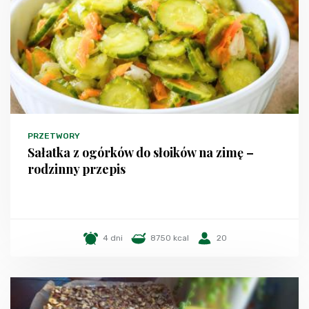
PRZETWORY
Sałatka z ogórków do słoików na zimę –
rodzinny przepis
4 dni
8750 kcal
20