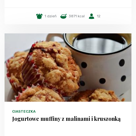
1 dzień
3871 kcal
12
CIASTECZKA
Jogurtowe muffiny z malinami i kruszonką