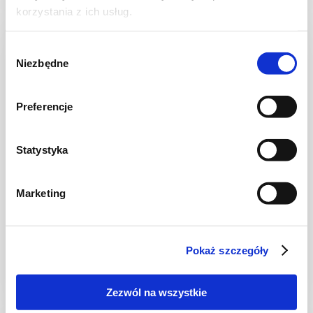
korzystania z ich usług.
Wybór
Niezbędne
zgody
Preferencje
Statystyka
Marketing
CIASTA I TORTY
Ciasto bananowo-czekoladowe
Pokaż szczegóły
Zezwól na wszystkie
1 godz.
3659 kcal
8