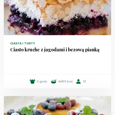
CIASTA I TORTY
Ciasto kruche z jagodami i bezową pianką
2 godz.
4683 kcal
12