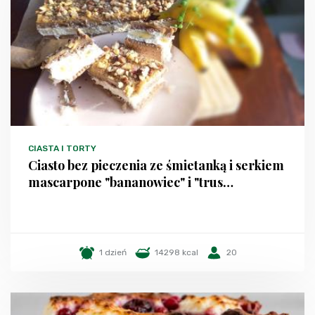
CIASTA I TORTY
Ciasto bez pieczenia ze śmietanką i serkiem
mascarpone "bananowiec" i "trus…
1 dzień
14298 kcal
20