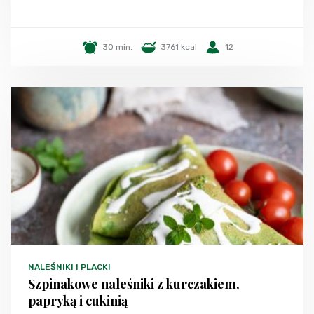
30 min.
3761 kcal
12
NALEŚNIKI I PLACKI
Szpinakowe naleśniki z kurczakiem,
papryką i cukinią