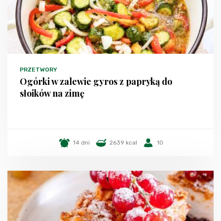
PRZETWORY
Ogórki w zalewie gyros z papryką do
słoików na zimę
14 dni
2639 kcal
10