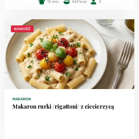
15 min.
567 kcal
2
NOWOŚĆ
MAKARON
Makaron rurki /rigattoni/ z ciecierzycą