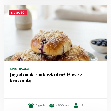
NOWOŚĆ
CIASTECZKA
Jagodzianki /bułeczki drożdżowe z
kruszonką
3 godz.
4800 kcal
12