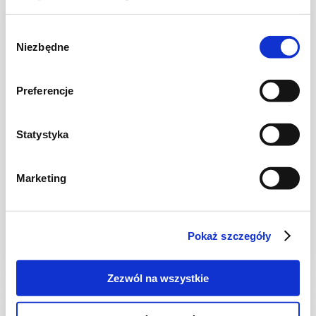
NOWOŚĆ
Wybór
Niezbędne
zgody
Preferencje
Statystyka
CIASTA I TORTY
Marketing
Ciasto warstwowe z kremem i malinową
frużeliną
Pokaż szczegóły
1 dzień
4954 kcal
20
Zezwól na wszystkie