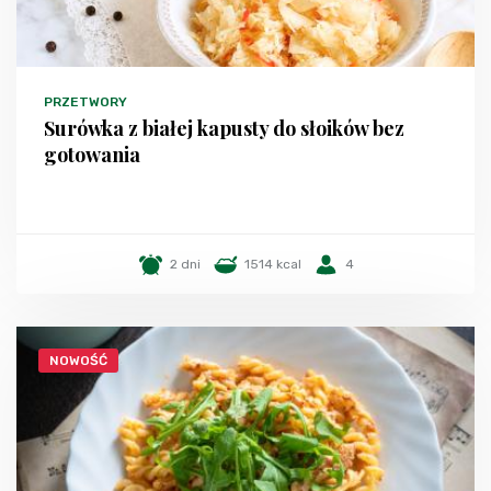
PRZETWORY
Surówka z białej kapusty do słoików bez
gotowania
2 dni
1514 kcal
4
NOWOŚĆ