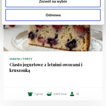
Zezwól na wybór
NOWOŚĆ
Odmowa
CIASTA I TORTY
Ciasto jogurtowe z letnimi owocami i
kruszonką
1 godz.
3429 kcal
12