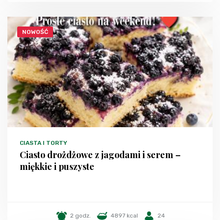
NOWOŚĆ
CIASTA I TORTY
Ciasto drożdżowe z jagodami i serem –
miękkie i puszyste
2 godz.
4897 kcal
24