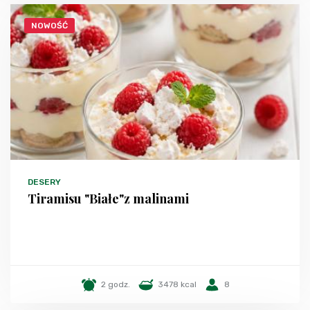
NOWOŚĆ
DESERY
Tiramisu "Białe"z malinami
2 godz.
3478 kcal
8