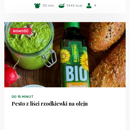
30 min.
1445 kcal
4
NOWOŚĆ
DO 15 MINUT
Pesto z liści rzodkiewki na oleju