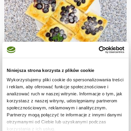
CIASTECZKA
Ciastka francuskie z borówkami + film
Niniejsza strona korzysta z plików cookie
Wykorzystujemy pliki cookie do spersonalizowania treści
i reklam, aby oferować funkcje społecznościowe i
analizować ruch w naszej witrynie. Informacje o tym, jak
30 min.
1531 kcal
8
korzystasz z naszej witryny, udostępniamy partnerom
społecznościowym, reklamowym i analitycznym.
Partnerzy mogą połączyć te informacje z innymi danymi
otrzymanymi od Ciebie lub uzyskanymi podczas
korzystania z ich usług.