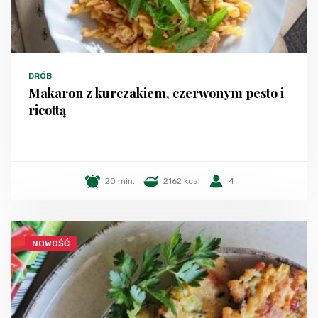
DRÓB
Makaron z kurczakiem, czerwonym pesto i
ricottą
20 min.
2162 kcal
4
NOWOŚĆ