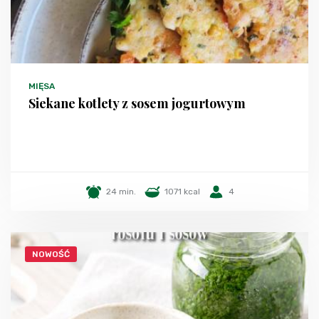
MIĘSA
Siekane kotlety z sosem jogurtowym
24 min.
1071 kcal
4
NOWOŚĆ