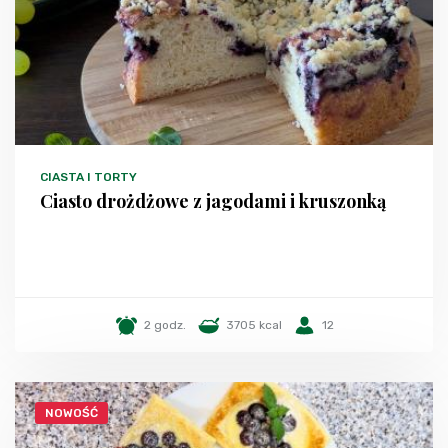
CIASTA I TORTY
Ciasto drożdżowe z jagodami i kruszonką
2 godz.
3705 kcal
12
NOWOŚĆ