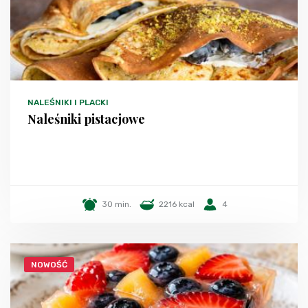
NALEŚNIKI I PLACKI
Naleśniki pistacjowe
30 min.
2216 kcal
4
NOWOŚĆ