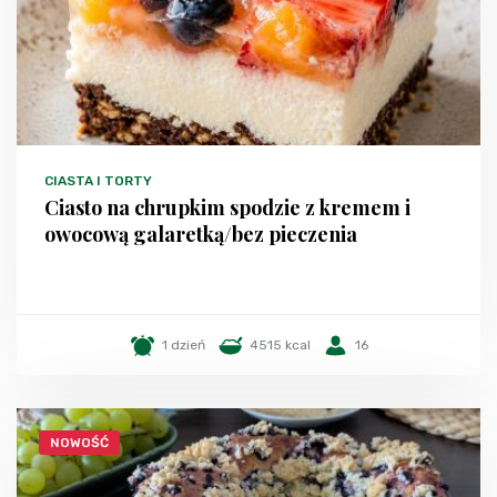
CIASTA I TORTY
Ciasto na chrupkim spodzie z kremem i
owocową galaretką/bez pieczenia
1 dzień
4515 kcal
16
NOWOŚĆ