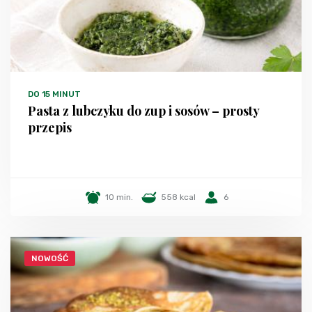
DO 15 MINUT
Pasta z lubczyku do zup i sosów – prosty
przepis
10 min.
558 kcal
6
NOWOŚĆ