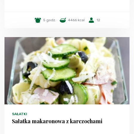
5 godz.
4466 kcal
12
SAŁATKI
Sałatka makaronowa z karczochami