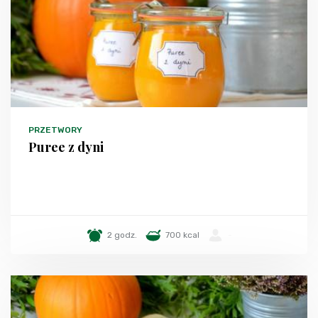
PRZETWORY
Puree z dyni
2 godz.
700 kcal
-