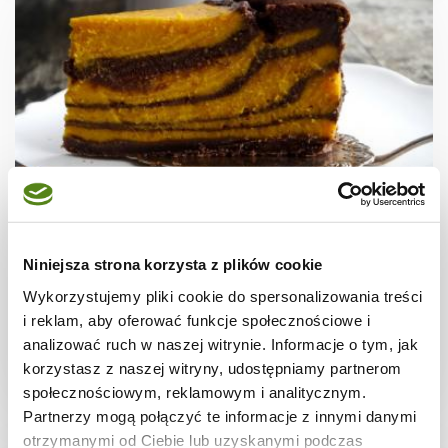
CIASTA I TORTY
Sernik dyniowo - czekoladowy, zebra
Niniejsza strona korzysta z plików cookie
Wykorzystujemy pliki cookie do spersonalizowania treści
i reklam, aby oferować funkcje społecznościowe i
analizować ruch w naszej witrynie. Informacje o tym, jak
korzystasz z naszej witryny, udostępniamy partnerom
10 godz.
4026 kcal
12
społecznościowym, reklamowym i analitycznym.
Partnerzy mogą połączyć te informacje z innymi danymi
otrzymanymi od Ciebie lub uzyskanymi podczas