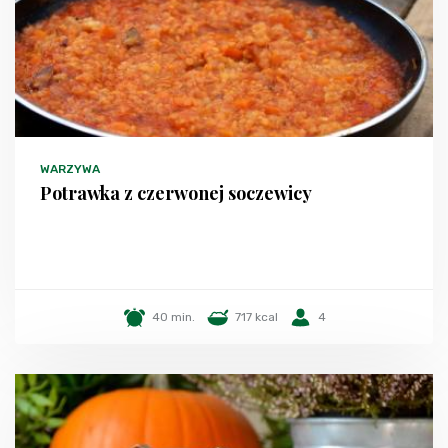
WARZYWA
Potrawka z czerwonej soczewicy
40 min.
717 kcal
4