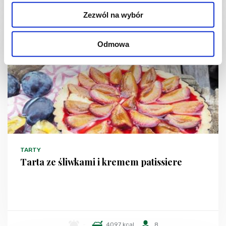
Zezwól na wybór
Odmowa
TARTY
Tarta ze śliwkami i kremem patissiere
-
4097 kcal
8