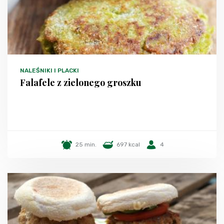
NALEŚNIKI I PLACKI
Falafele z zielonego groszku
25 min.
697 kcal
4