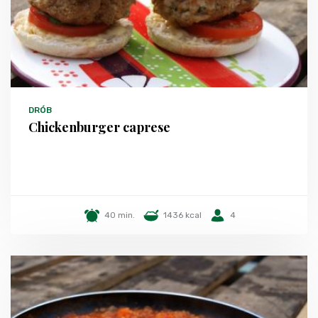
DRÓB
Chickenburger caprese
40 min.
1436 kcal
4