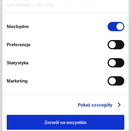
korzystania z ich usług.
Wybór
Niezbędne
zgody
Preferencje
Statystyka
Marketing
DESERY
Czekoladowo-waniliowy budyń z kaszy
jaglanej ze śliwkami
Pokaż szczegóły
Zezwól na wszystkie
30 min.
-
2