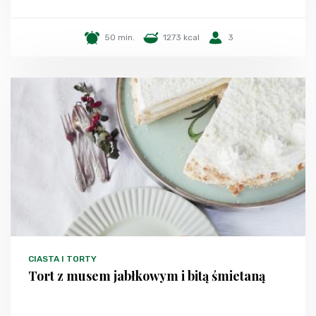
50 min.
1273 kcal
3
CIASTA I TORTY
Tort z musem jabłkowym i bitą śmietaną