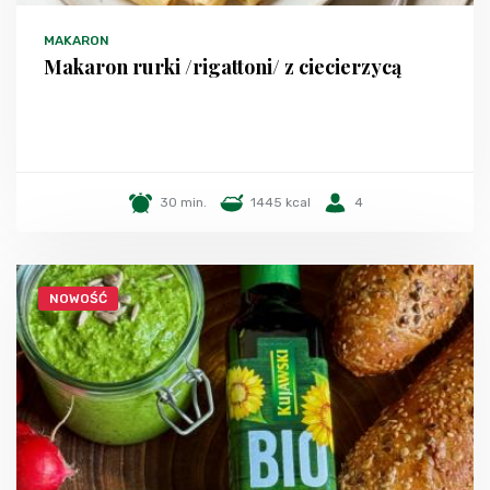
MAKARON
Makaron rurki /rigattoni/ z ciecierzycą
30 min.
1445 kcal
4
NOWOŚĆ