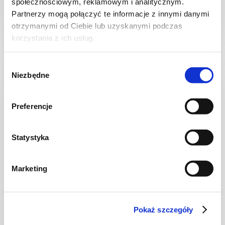
społecznościowym, reklamowym i analitycznym.
Partnerzy mogą połączyć te informacje z innymi danymi
otrzymanymi od Ciebie lub uzyskanymi podczas
30 min.
1531 kcal
8
korzystania z ich usług.
Wybór
Niezbędne
zgody
NOWOŚĆ
Preferencje
Statystyka
Marketing
CIASTA I TORTY
Pokaż szczegóły
Ciasto warstwowe z kremem i malinową