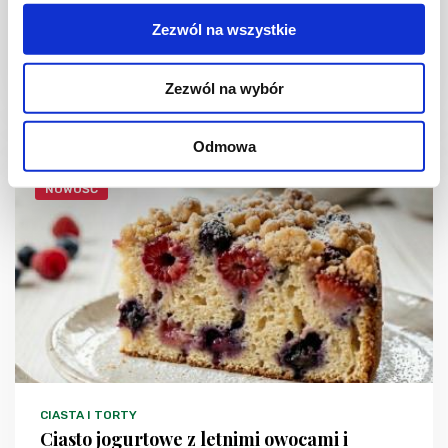
frużeliną
Zezwól na wszystkie
Zezwól na wybór
1 dzień
4954 kcal
20
Odmowa
NOWOŚĆ
CIASTA I TORTY
Ciasto jogurtowe z letnimi owocami i