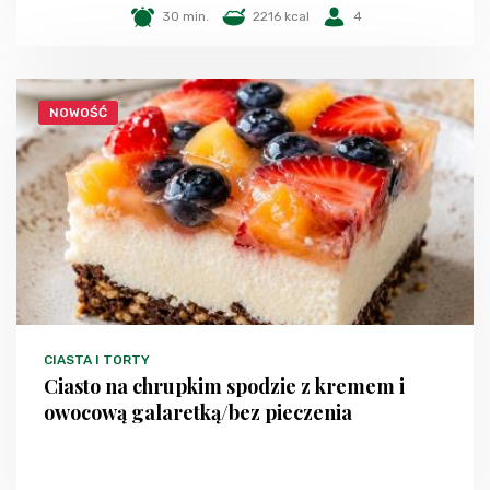
30 min.
2216 kcal
4
NOWOŚĆ
CIASTA I TORTY
Ciasto na chrupkim spodzie z kremem i
owocową galaretką/bez pieczenia