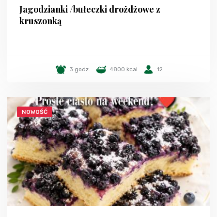
Jagodzianki /bułeczki drożdżowe z
kruszonką
3 godz.
4800 kcal
12
NOWOŚĆ