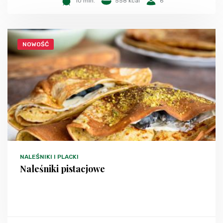
10 min.
558 kcal
6
NOWOŚĆ
NALEŚNIKI I PLACKI
Naleśniki pistacjowe