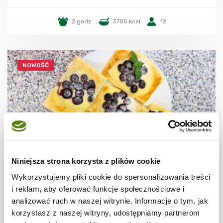
2 godz.
3705 kcal
12
NOWOŚĆ
Niniejsza strona korzysta z plików cookie
Wykorzystujemy pliki cookie do spersonalizowania treści
CIASTECZKA
Ciastka francuskie z borówkami + film
i reklam, aby oferować funkcje społecznościowe i
analizować ruch w naszej witrynie. Informacje o tym, jak
korzystasz z naszej witryny, udostępniamy partnerom