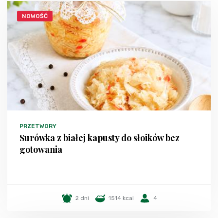
NOWOŚĆ
PRZETWORY
Surówka z białej kapusty do słoików bez
gotowania
2 dni
1514 kcal
4