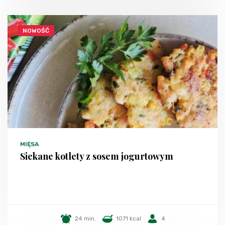
NOWOŚĆ
MIĘSA
Siekane kotlety z sosem jogurtowym
24 min.
1071 kcal
4