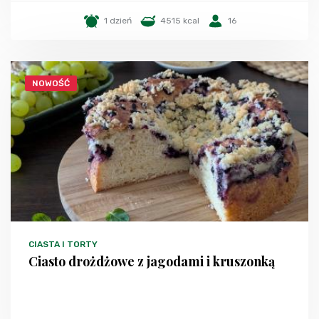
1 dzień
4515 kcal
16
NOWOŚĆ
CIASTA I TORTY
Ciasto drożdżowe z jagodami i kruszonką