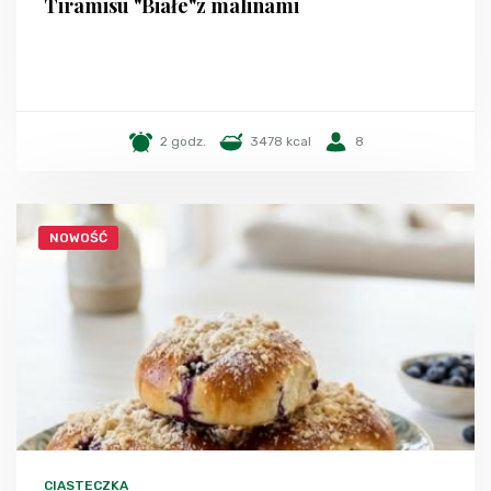
Tiramisu "Białe"z malinami
2 godz.
3478 kcal
8
NOWOŚĆ
CIASTECZKA