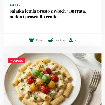
SAŁATKI
Sałatka letnia prosto z Włoch / Burrata,
melon i prosciutto crudo
15 min.
567 kcal
2
NOWOŚĆ