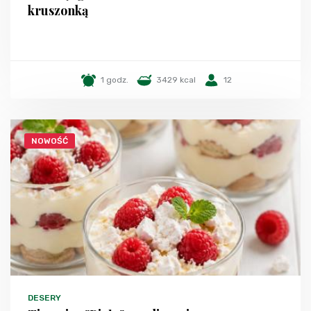
kruszonką
1 godz.
3429 kcal
12
NOWOŚĆ
DESERY