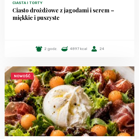
CIASTA I TORTY
Ciasto drożdżowe z jagodami i serem –
miękkie i puszyste
2 godz.
4897 kcal
24
NOWOŚĆ