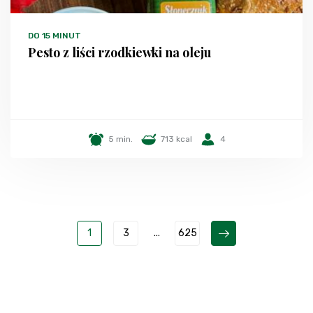
DO 15 MINUT
Pesto z liści rzodkiewki na oleju
5 min.
713 kcal
4
1
3
...
625