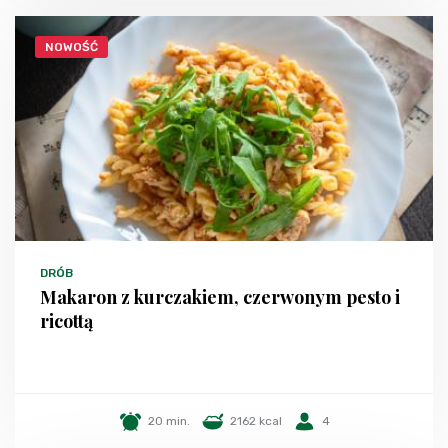
NOWOŚĆ
DRÓB
Makaron z kurczakiem, czerwonym pesto i
ricottą
20 min.
2162 kcal
4