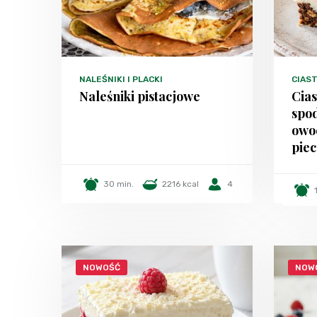
NALEŚNIKI I PLACKI
CIAST
Naleśniki pistacjowe
Cia
spo
owo
piec
30 min.
2216 kcal
4
NOWOŚĆ
NOW