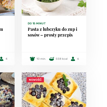
DO 15 MINUT
em
Pasta z lubczyku do zup i
sosów – prosty przepis
4
10 min.
558 kcal
6
NOWOŚĆ