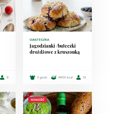
CIASTECZKA
Jagodzianki /bułeczki
drożdżowe z kruszonką
8
3 godz.
4800 kcal
12
NOWOŚĆ