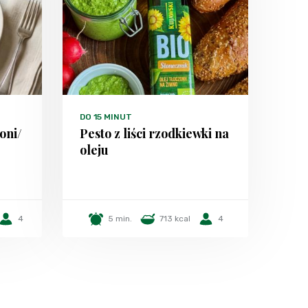
DO 15 MINUT
oni/
Pesto z liści rzodkiewki na
oleju
4
5 min.
713 kcal
4