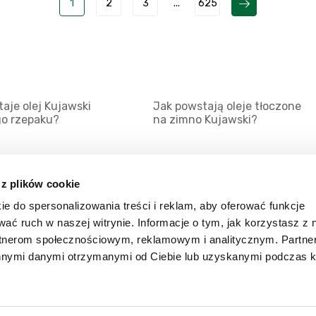
1
2
3
...
625
aje olej Kujawski
Jak powstają oleje tłoczone
go rzepaku?
na zimno Kujawski?
 z plików cookie
ie do spersonalizowania treści i reklam, aby oferować funkcje
Mapa serwisu
Kat
wać ruch w naszej witrynie. Informacje o tym, jak korzystasz z 
Kanały RSS
Kon
rtnerom społecznościowym, reklamowym i analitycznym. Partn
innymi danymi otrzymanymi od Ciebie lub uzyskanymi podczas k
Porady
Zal