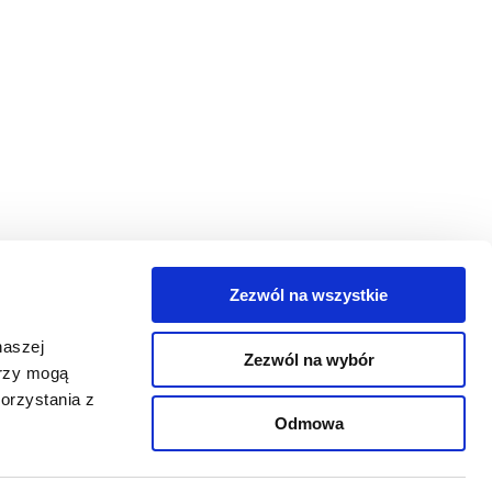
Zezwól na wszystkie
egorie
naszej
Zezwól na wybór
takt
erzy mogą
orzystania z
oguj się
Odmowa