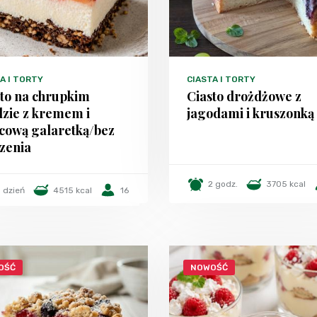
A I TORTY
CIASTA I TORTY
sto na chrupkim
Ciasto drożdżowe z
dzie z kremem i
jagodami i kruszonką
cową galaretką/bez
zenia
2 godz.
3705 kcal
1 dzień
4515 kcal
16
OŚĆ
NOWOŚĆ