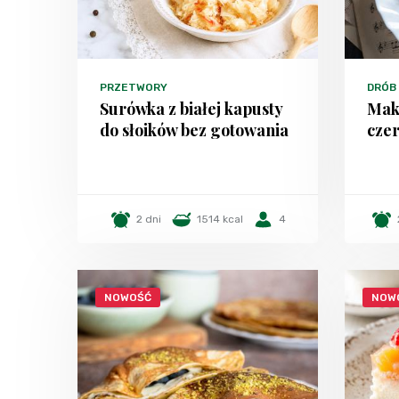
PRZETWORY
DRÓB
Surówka z białej kapusty
Mak
do słoików bez gotowania
czer
2 dni
1514 kcal
4
NOWOŚĆ
NOW