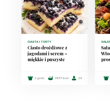
CIASTA I TORTY
SAŁA
Ciasto drożdżowe z
Sała
jagodami i serem –
Włoc
miękkie i puszyste
pros
2 godz.
4897 kcal
24