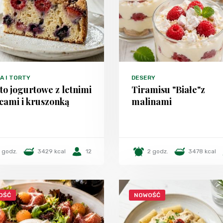
A I TORTY
DESERY
to jogurtowe z letnimi
Tiramisu "Białe"z
cami i kruszonką
malinami
1 godz.
3429 kcal
12
2 godz.
3478 kcal
OŚĆ
NOWOŚĆ