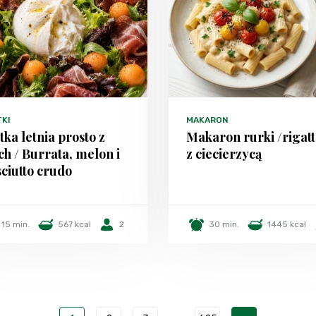
TKI
MAKARON
tka letnia prosto z
Makaron rurki /rigatt
h / Burrata, melon i
z ciecierzycą
ciutto crudo
15 min.
567 kcal
2
30 min.
1445 kcal