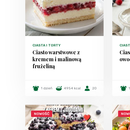
CIASTA I TORTY
CIAST
Ciasto warstwowe z
Cias
kremem i malinową
owo
frużeliną
1 dzień
4954 kcal
20
NOWOŚĆ
NOW