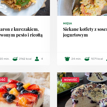
MIĘSA
aron z kurczakiem,
Siekane kotlety z sos
wonym pesto i ricottą
jogurtowym
20 min.
2162 kcal
4
24 min.
1071 kcal
OŚĆ
NOWOŚĆ