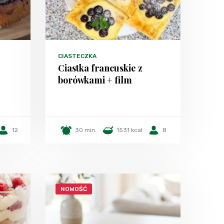
CIASTECZKA
Ciastka francuskie z
borówkami + film
12
30 min.
1531 kcal
8
NOWOŚĆ