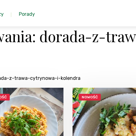
zy
Porady
ania: dorada-z-traw
rada-z-trawa-cytrynowa-i-kolendra
OŚĆ
NOWOŚĆ