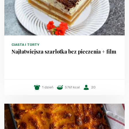
CIASTA I TORTY
Najłatwiejsza szarlotka bez pieczenia + film
1 dzień
5761 kcal
20