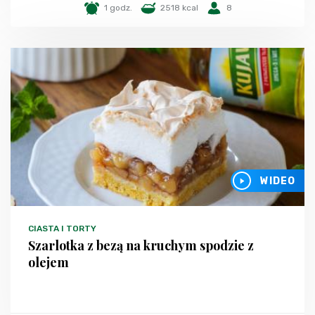
1 godz.
2518 kcal
8
WIDEO
CIASTA I TORTY
Szarlotka z bezą na kruchym spodzie z
olejem