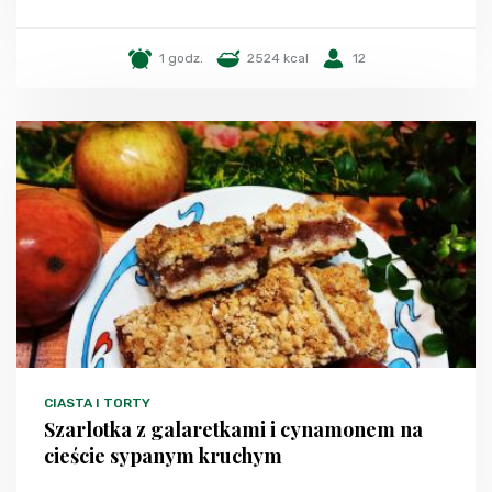
1 godz.
2524 kcal
12
CIASTA I TORTY
Szarlotka z galaretkami i cynamonem na
cieście sypanym kruchym