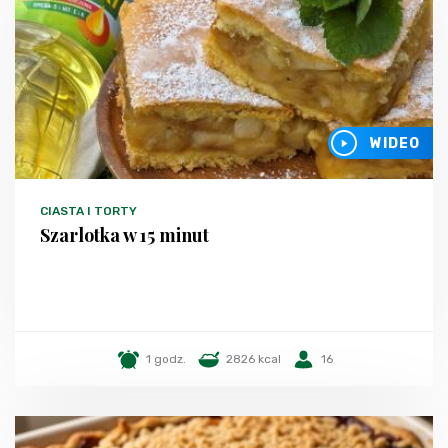
WIDEO
CIASTA I TORTY
Szarlotka w 15 minut
1 godz.
2826 kcal
16