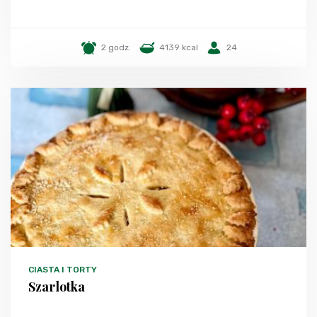
2 godz.
4139 kcal
24
CIASTA I TORTY
Szarlotka