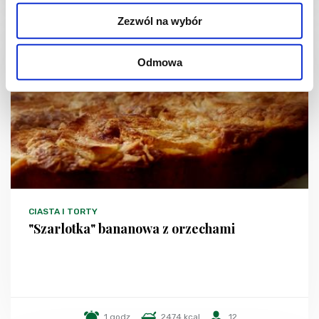
Zezwól na wybór
Odmowa
CIASTA I TORTY
"Szarlotka" bananowa z orzechami
1 godz.
2474 kcal
12