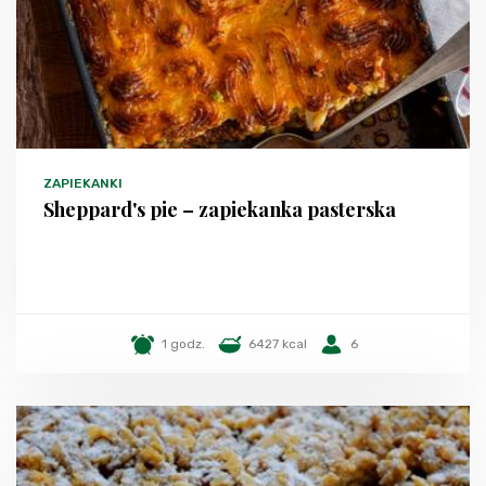
ZAPIEKANKI
Sheppard's pie – zapiekanka pasterska
1 godz.
6427 kcal
6