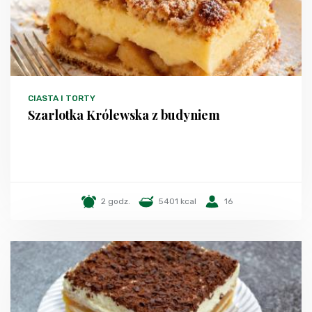
CIASTA I TORTY
Szarlotka Królewska z budyniem
2 godz.
5401 kcal
16