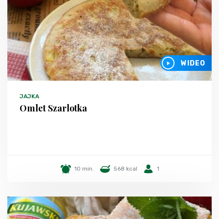
WIDEO
JAJKA
Omlet Szarlotka
10 min.
568 kcal
1