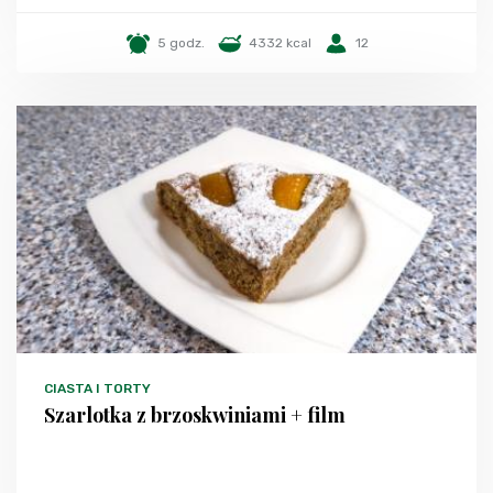
5 godz.
4332 kcal
12
CIASTA I TORTY
Szarlotka z brzoskwiniami + film