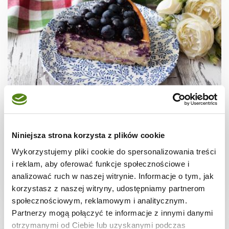
CIASTA I TORTY
Sernik z nutą pistacji i borówką
Niniejsza strona korzysta z plików cookie
amerykańską
Wykorzystujemy pliki cookie do spersonalizowania treści
i reklam, aby oferować funkcje społecznościowe i
analizować ruch w naszej witrynie. Informacje o tym, jak
korzystasz z naszej witryny, udostępniamy partnerom
3 godz.
5734 kcal
12
społecznościowym, reklamowym i analitycznym.
Partnerzy mogą połączyć te informacje z innymi danymi
otrzymanymi od Ciebie lub uzyskanymi podczas