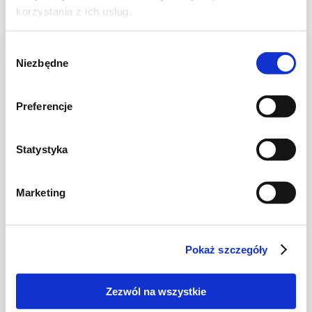
korzystania z ich usług.
Wybór
Niezbędne
zgody
Preferencje
Statystyka
Marketing
CIASTA I TORTY
Szarlotka jogurtowa z połówkami jabłek
Pokaż szczegóły
Zezwól na wszystkie
1 godz.
4057 kcal
24