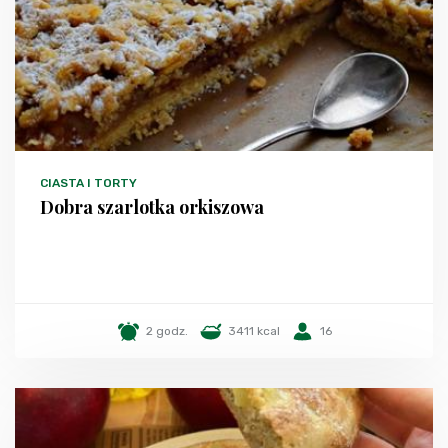
CIASTA I TORTY
Dobra szarlotka orkiszowa
2 godz.
3411 kcal
16