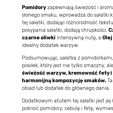
Pomidory
zapewniają świeżość i arom
słonego smaku, wprowadza do sałatki 
tej sałatki, dodając różnorodność tekst
posypania sałatki, dodają chrupkości.
C
czarne oliwki
intensywną nutę, a
Olej
idealny dodatek warzyw.
Podsumowując, sałatka z pomidorkami, 
posiłek, który jest nie tylko smaczny, 
świeżość warzyw, kremowość fety i
harmonijną kompozycję smaków.
Ta
obiad lub dodatek do głównego dania.
Dodatkowym atutem tej sałatki jest je
pokroić pomidory, cebulę i fetę, wymie