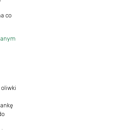
na co
owanym
 oliwki
zankę
do