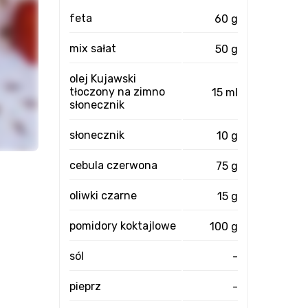
feta
60 g
mix sałat
50 g
olej Kujawski
tłoczony na zimno
15 ml
słonecznik
słonecznik
10 g
cebula czerwona
75 g
oliwki czarne
15 g
pomidory koktajlowe
100 g
sól
-
pieprz
-