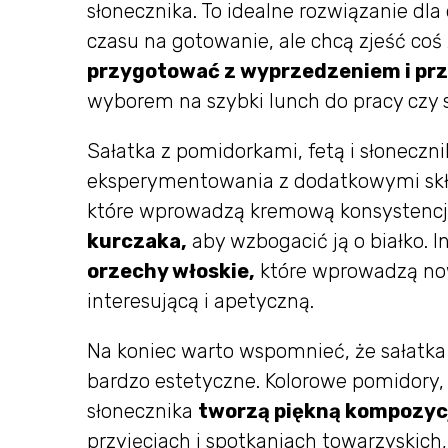
słonecznika. To idealne rozwiązanie dl
czasu na gotowanie, ale chcą zjeść co
przygotować z wyprzedzeniem i pr
wyborem na szybki lunch do pracy czy s
Sałatka z pomidorkami, fetą i słonec
eksperymentowania z dodatkowymi skł
które wprowadzą kremową konsystencję
kurczaka,
aby wzbogacić ją o białko. 
orzechy włoskie,
które wprowadzą nowe
interesującą i apetyczną.
Na koniec warto wspomnieć, że sałatka 
bardzo estetyczne. Kolorowe pomidory, bi
słonecznika
tworzą piękną kompozycj
przyjęciach i spotkaniach towarzyskic