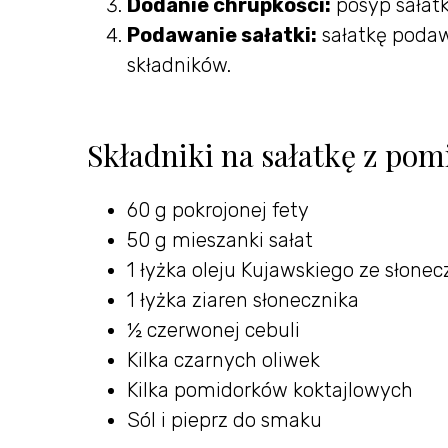
Dodanie chrupkości:
posyp sałatk
Podawanie sałatki:
sałatkę podaw
składników.
Składniki na sałatkę z pom
60 g pokrojonej fety
50 g mieszanki sałat
1 łyżka oleju Kujawskiego ze słone
1 łyżka ziaren słonecznika
½ czerwonej cebuli
Kilka czarnych oliwek
Kilka pomidorków koktajlowych
Sól i pieprz do smaku