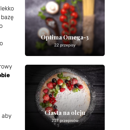
 lekko
 bazę
o
Optima Omega-3
o
22 przepisy
drowy
obie
i
Ciasta na oleju
,
aby
217 przepisów