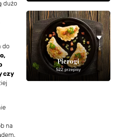
ą dużo
m
a do
o,
Pierogi
o
522 przepisy
y czy
iej
nie
ób na
lądem.