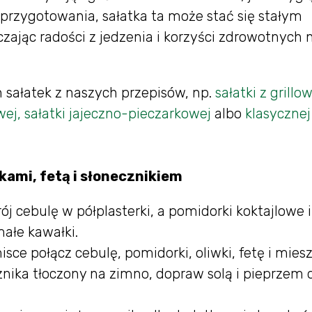
e przygotowania, sałatka ta może stać się stałym
jąc radości z jedzenia i korzyści zdrowotnych 
sałatek z naszych przepisów, np.
sałatki z grill
wej,
sałatki jajeczno-pieczarkowej
albo
klasycznej
kami, fetą i słonecznikiem
ój cebulę w półplasterki, a pomidorki koktajlowe i
małe kawałki.
sce połącz cebulę, pomidorki, oliwki, fetę i mies
cznika tłoczony na zimno, dopraw solą i pieprzem 