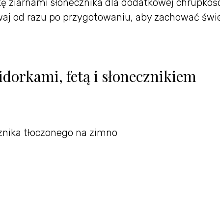
ę ziarnami słonecznika dla dodatkowej chrupkośc
aj od razu po przygotowaniu, aby zachować świ
idorkami, fetą i słonecznikiem
cznika tłoczonego na zimno