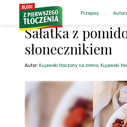
Przepisy
Autor
Sałatka z pomido
słonecznikiem
Autor:
Kujawski tłoczony na zimno
,
Kujawski tł