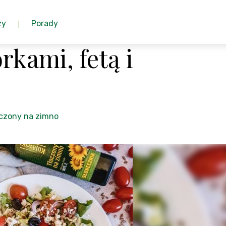
zy
Porady
rkami, fetą i
oczony na zimno