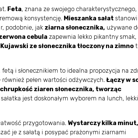
at.
Feta
, znana ze swojego charakterystycznego,
kremową konsystencję.
Mieszanka sałat
stanowi
ur, podobnie, jak
ziarna słonecznika,
używane d
zerwona cebula
zapewnia lekko pikantny smak,
 Kujawski ze słonecznika tłoczony na zimno
t
fetą i słonecznikiem to idealna propozycja na z
ale również pełen wartości odżywczych.
Łączy w s
 chrupkość ziaren słonecznika, tworząc
 sałatka jest doskonałym wyborem na lunch, lekk
j łatwość przygotowania.
Wystarczy kilka minut
szać je z sałatą i posypać prażonymi ziarnami