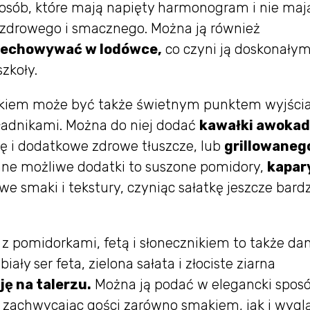
a osób, które mają napięty harmonogram i nie maj
ś zdrowego i smacznego. Można ją również
zechowywać w lodówce,
co czyni ją doskonały
zkoły.
znikiem może być także świetnym punktem wyjści
adnikami. Można do niej dodać
kawałki awokad
 i dodatkowe zdrowe tłuszcze, lub
grillowaneg
Inne możliwe dodatki to suszone pomidory,
kapar
 smaki i tekstury, czyniąc sałatkę jeszcze bardz
z pomidorkami, fetą i słonecznikiem to także da
ały ser feta, zielona sałata i złociste ziarna
ę na talerzu.
Można ją podać w elegancki spos
h, zachwycając gości zarówno smakiem, jak i wyg