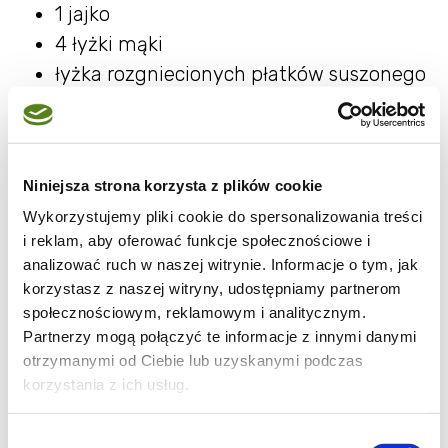
1 jajko
4 łyżki mąki
łyżka rozgniecionych płatków suszonego
czosnku
płaska łyżka suszonej bazylii
1/2 łyżeczki soli
Niniejsza strona korzysta z plików cookie
duża szczypta pieprzu
Wykorzystujemy pliki cookie do spersonalizowania treści
Cukinię i kalarepkę, obierz i zetrzyj na dużych
i reklam, aby oferować funkcje społecznościowe i
analizować ruch w naszej witrynie. Informacje o tym, jak
oczkach. Daj do miseczki, dodaj sól, pomieszaj
korzystasz z naszej witryny, udostępniamy partnerom
i odstaw na 30 minut. Liście i łodyżki botwiny
społecznościowym, reklamowym i analitycznym.
drobno posiekaj.
Partnerzy mogą połączyć te informacje z innymi danymi
otrzymanymi od Ciebie lub uzyskanymi podczas
Odciśnij nadmiar soku z cukinii i kalarepy,
korzystania z ich usług.
dodaj resztę składników, dokładnie połącz
Wybór
składniki.