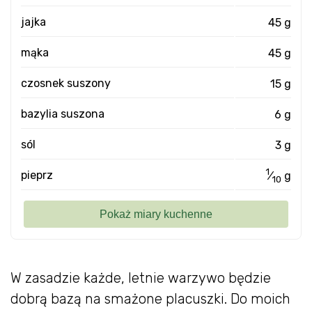
jajka
45 g
mąka
45 g
czosnek suszony
15 g
bazylia suszona
6 g
sól
3 g
1
pieprz
⁄
g
10
W zasadzie każde, letnie warzywo będzie
dobrą bazą na smażone placuszki. Do moich