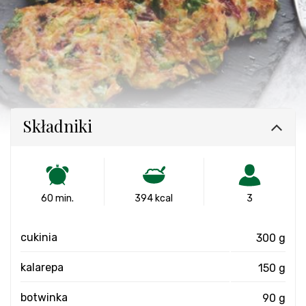
Składniki
60 min.
394 kcal
3
cukinia
300 g
kalarepa
150 g
botwinka
90 g