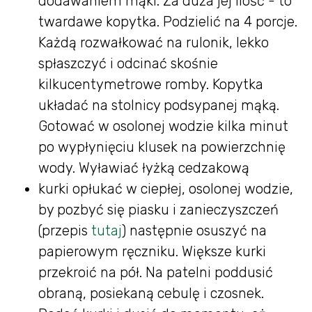
dodawaniem mąki. Za duża jej ilość - to
twardawe kopytka. Podzielić na 4 porcje.
Każdą rozwałkować na rulonik, lekko
spłaszczyć i odcinać skośnie
kilkucentymetrowe romby. Kopytka
układać na stolnicy podsypanej mąką.
Gotować w osolonej wodzie kilka minut
po wypłynięciu klusek na powierzchnię
wody. Wyławiać łyżką cedzakową
kurki opłukać w ciepłej, osolonej wodzie,
by pozbyć się piasku i zanieczyszczeń
(przepis
tutaj
) następnie osuszyć na
papierowym ręczniku. Większe kurki
przekroić na pół. Na patelni poddusić
obraną, posiekaną cebulę i czosnek.