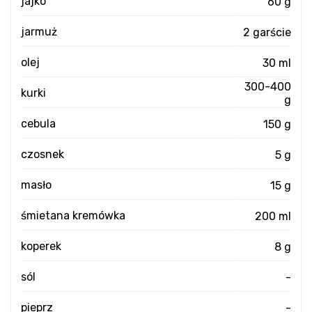
jajko
60 g
jarmuż
2 garście
olej
30 ml
300-400
kurki
g
cebula
150 g
czosnek
5 g
masło
15 g
śmietana kremówka
200 ml
koperek
8 g
sól
-
pieprz
-