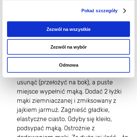
rozgrzanym olejem. Dociskając
Pokaż szczegóły
drewnianą łyżką poddusić przez kilka
minut, aż straci objętość. Jarmuż
Zezwól na wszystkie
zblendować z dodatkiem roztrzepanego
jajka na w miarę możliwości (a będzie
Zezwól na wybór
trudno) na gładką masę
przestudzone, ale jeszcze ciepłe
Odmowa
ziemniaki podzielić na 3 części. Jedną
usunąć (przełożyć na bok), a puste
miejsce wypełnić mąką. Dodać 2 łyżki
mąki ziemniaczanej i zmiksowany z
jajkiem jarmuż. Zagnieść gładkie,
elastyczne ciasto. Gdyby się kleiło,
podsypać mąką. Ostrożnie z