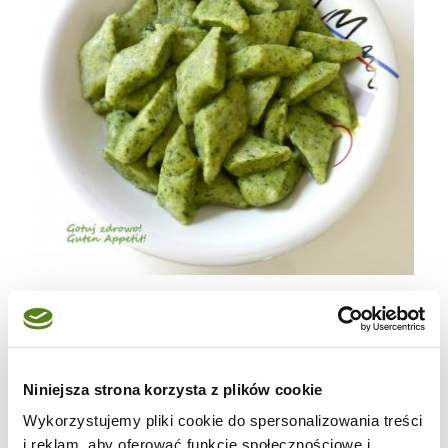
800 g ziemniaków
1 szklanka mąki orkiszowej jasnej
2 łyżki mączki ziemniaczanej
Niniejsza strona korzysta z plików cookie
1 jajko
Wykorzystujemy pliki cookie do spersonalizowania treści
2 garście jarmużu
i reklam, aby oferować funkcje społecznościowe i