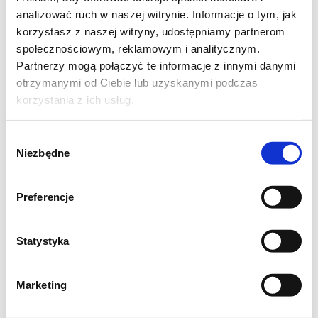
1 łyżka oleju
analizować ruch w naszej witrynie. Informacje o tym, jak
Składniki na sos:
korzystasz z naszej witryny, udostępniamy partnerom
300-400 g kurek
społecznościowym, reklamowym i analitycznym.
Partnerzy mogą połączyć te informacje z innymi danymi
1 cebula
otrzymanymi od Ciebie lub uzyskanymi podczas
1 ząbek czosnku
korzystania z ich usług.
1 łyżka oleju+kawałek masła
200 ml śmietany kremówki
Wybór
koperek
Niezbędne
zgody
sól, pieprz
Preferencje
Wykonanie:
Statystyka
ziemniaki ugotować w osolonej wodzie,
odcedzić i przepuścić przez praskę
Marketing
jarmuż pozbawić grubej łodygi, pokroić
na mniejsze kawałki i ułożyć na patelni z