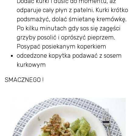
Dodać kurki i dusić do momentu, aż
odparuje cały płyn z patelni. Kurki krótko
podsmażyć, dolać śmietanę kremówkę.
Po kilku minutach gdy sos się zagęści
grzyby posolić i oprószyć pieprzem.
Posypać posiekanym koperkiem
odcedzone kopytka podawać z sosem
kurkowym
SMACZNEGO !