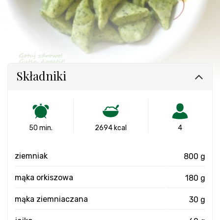
Składniki
50 min.
2694 kcal
4
ziemniak
800 g
mąka orkiszowa
180 g
mąka ziemniaczana
30 g