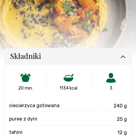
Składniki
20 min.
1134 kcal
3
ciecierzyca gotowana
240 g
puree z dyni
25 g
tahini
12 g