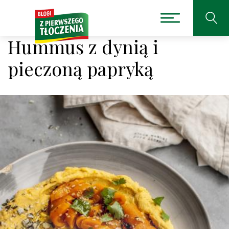
Hummus z dynią i
pieczoną papryką