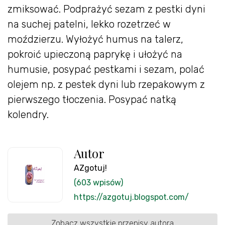
zmiksować. Podprażyć sezam z pestki dyni
na suchej patelni, lekko rozetrzeć w
moździerzu. Wyłożyć humus na talerz,
pokroić upieczoną paprykę i ułożyć na
humusie, posypać pestkami i sezam, polać
olejem np. z pestek dyni lub rzepakowym z
pierwszego tłoczenia. Posypać natką
kolendry.
Autor
AZgotuj!
(603 wpisów)
https://azgotuj.blogspot.com/
Zobacz wszystkie przepisy autora