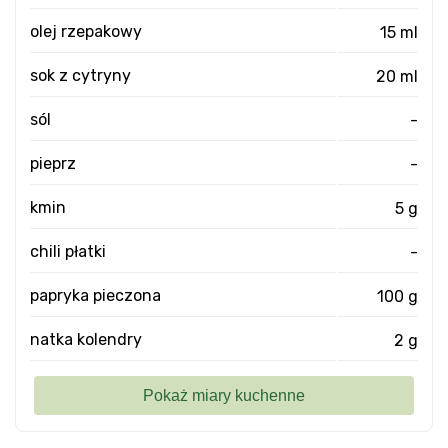
olej rzepakowy
15 ml
sok z cytryny
20 ml
sól
-
pieprz
-
kmin
5 g
chili płatki
-
papryka pieczona
100 g
natka kolendry
2 g