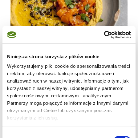
Niniejsza strona korzysta z plików cookie
Wykorzystujemy pliki cookie do spersonalizowania treści
i reklam, aby oferować funkcje społecznościowe i
analizować ruch w naszej witrynie. Informacje o tym, jak
korzystasz z naszej witryny, udostępniamy partnerom
Hummus z pure z dyni z pieczoną papryką.
społecznościowym, reklamowym i analitycznym.
Partnerzy mogą połączyć te informacje z innymi danymi
otrzymanymi od Ciebie lub uzyskanymi podczas
korzystania z ich usług.
szklanka ugotowanej ciecierzycy ( lub ze
słoika)
Wybór