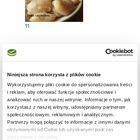
11
Fasolka po bretońsku
Fasolę namoczyć na jeden dzień w dużym garnku z
Niniejsza strona korzysta z plików cookie
wodą. Kolejnego dnia fasolę ugotować w zmienionej
wodzie.
Wykorzystujemy pliki cookie do spersonalizowania treści
Kolacja
i reklam, aby oferować funkcje społecznościowe i
analizować ruch w naszej witrynie. Informacje o tym, jak
korzystasz z naszej witryny, udostępniamy partnerom
evenka
,
Blog:
Arabeska
społecznościowym, reklamowym i analitycznym.
05-06-2009
Partnerzy mogą połączyć te informacje z innymi danymi
otrzymanymi od Ciebie lub uzyskanymi podczas
korzystania z ich usług.