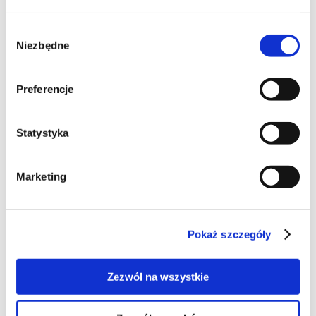
Wybór
Niezbędne
zgody
Preferencje
Statystyka
13
Marketing
Ucierane ciasto z
Pokaż szczegóły
truskawkami
Zezwól na wszystkie
Miałam wielką ochotę na jakieś proste , ucierane