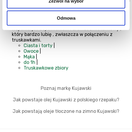
ciasto z dodatkiem truskawek. Robiłam już jogurtowe
Zezwól na wybór
i na maślance (obydwa bardzo dobre) , ale kiedy
zobaczyłam ten przepis , pomyślałam , że wart jest
wypróbowania. I nie myliłam się - ciasto było pyszne !
Odmowa
Od siebie dodałam tylko kruszonkę która okazała się
wspaniałym dopełnieniem i aromat śmietankowy ,
który bardzo lubię , zwłaszcza w połączeniu z
truskawkami.
Ciasta i torty
|
Owoce
|
Mąka
|
do 1h
|
Truskawkowe zbiory
Poznaj markę Kujawski
Jak powstaje olej Kujawski z polskiego rzepaku?
Jak powstają oleje tłoczone na zimno Kujawski?