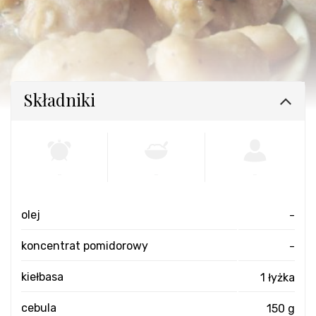
Składniki
-
-
-
olej
-
koncentrat pomidorowy
-
kiełbasa
1 łyżka
cebula
150 g