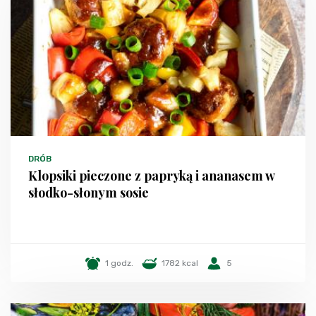
DRÓB
Klopsiki pieczone z papryką i ananasem w
słodko-słonym sosie
1 godz.
1782 kcal
5