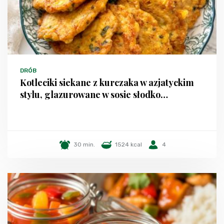
DRÓB
Kotleciki siekane z kurczaka w azjatyckim
stylu, glazurowane w sosie słodko…
30 min.
1524 kcal
4