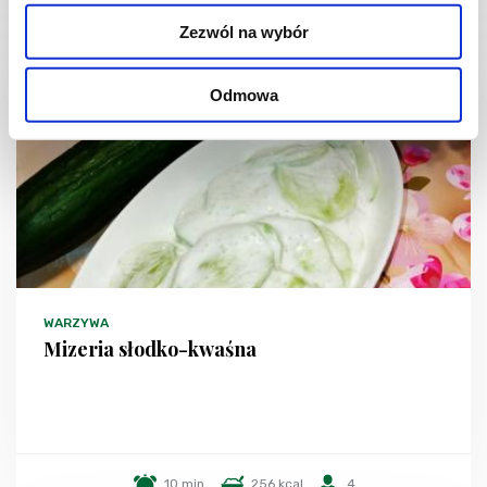
Zezwól na wybór
Odmowa
WARZYWA
Mizeria słodko-kwaśna
10 min.
256 kcal
4