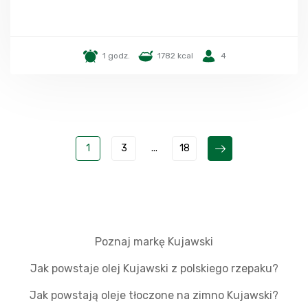
1 godz.
1782 kcal
4
1
3
...
18
Poznaj markę Kujawski
Jak powstaje olej Kujawski z polskiego rzepaku?
Jak powstają oleje tłoczone na zimno Kujawski?