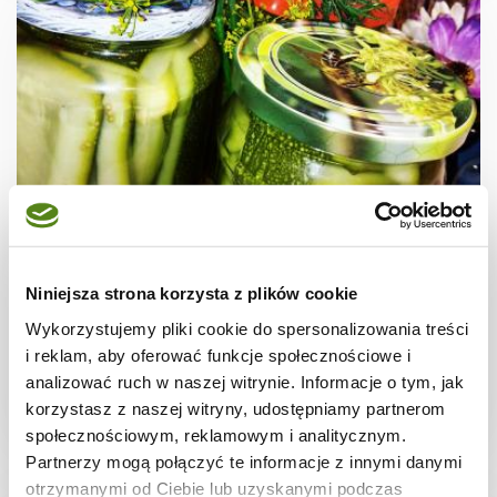
PRZETWORY
Młoda cukinia w zalewie słodkowo -
Niniejsza strona korzysta z plików cookie
kwaśnej
Wykorzystujemy pliki cookie do spersonalizowania treści
i reklam, aby oferować funkcje społecznościowe i
analizować ruch w naszej witrynie. Informacje o tym, jak
korzystasz z naszej witryny, udostępniamy partnerom
2 dni
267 kcal
4
społecznościowym, reklamowym i analitycznym.
Partnerzy mogą połączyć te informacje z innymi danymi
otrzymanymi od Ciebie lub uzyskanymi podczas