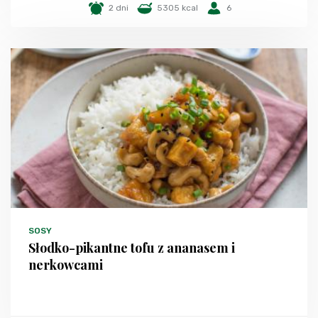
2 dni
5305 kcal
6
SOSY
Słodko-pikantne tofu z ananasem i
nerkowcami