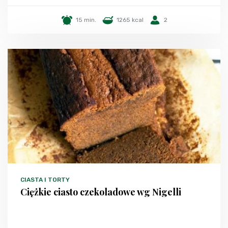
15 min.
1265 kcal
2
CIASTA I TORTY
Ciężkie ciasto czekoladowe wg Nigelli