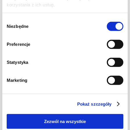
korzystania z ich usług.
Wybór
Niezbędne
zgody
Preferencje
Statystyka
Marketing
NA LETNI OBIAD
Kurczak z cukinią i marchewką w sosie
słodko - kwaśnym
Pokaż szczegóły
Zezwól na wszystkie
35 min.
954 kcal
4