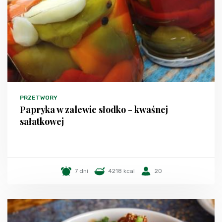
PRZETWORY
Papryka w zalewie słodko - kwaśnej
sałatkowej
7 dni
4218 kcal
20