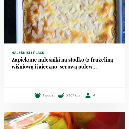
NALEŚNIKI I PLACKI
Zapiekane naleśniki na słodko (z frużeliną
wiśniową i jajeczno-serową polew…
1 godz.
3367 kcal
4