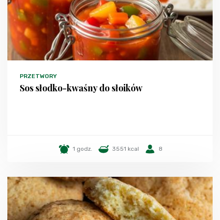
PRZETWORY
Sos słodko-kwaśny do słoików
1 godz.
3551 kcal
8