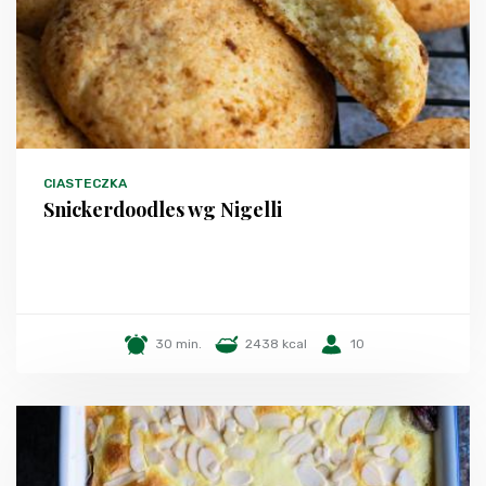
CIASTECZKA
Snickerdoodles wg Nigelli
30 min.
2438 kcal
10