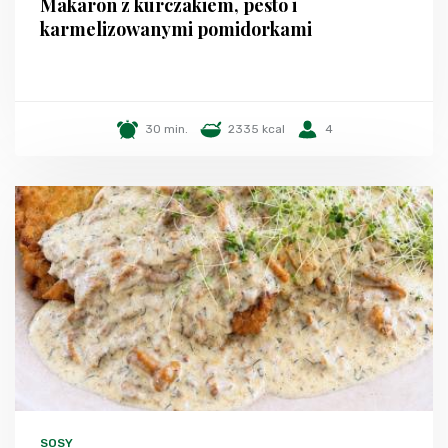
Makaron z kurczakiem, pesto i
karmelizowanymi pomidorkami
30 min.
2335 kcal
4
SOSY