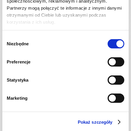
społecznościowym, reklamowym i analitycznym.
Partnerzy mogą połączyć te informacje z innymi danymi
otrzymanymi od Ciebie lub uzyskanymi podczas
1 godz.
3659 kcal
8
korzystania z ich usług.
Wybór
Niezbędne
zgody
Preferencje
Statystyka
WIDEO
Marketing
DO 15 MINUT
Pokaż szczegóły
Ciabatta z burratą i pieczonymi