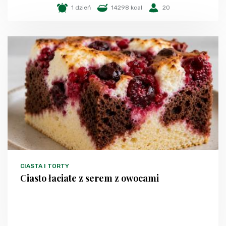
1 dzień
14298 kcal
20
CIASTA I TORTY
Ciasto łaciate z serem z owocami