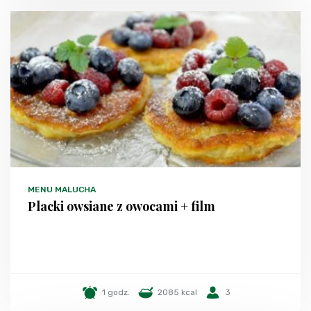
MENU MALUCHA
Placki owsiane z owocami + film
1 godz.
2085 kcal
3