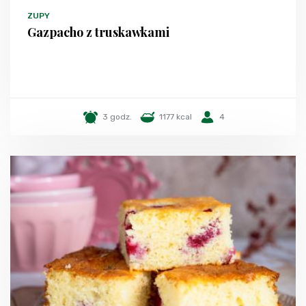
ZUPY
Gazpacho z truskawkami
3 godz.
1177 kcal
4