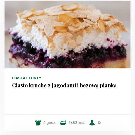
CIASTA I TORTY
Ciasto kruche z jagodami i bezową pianką
2 godz.
4683 kcal
12