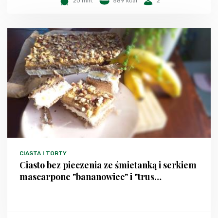
20 min.
589 kcal
2
CIASTA I TORTY
Ciasto bez pieczenia ze śmietanką i serkiem
mascarpone "bananowiec" i "trus…