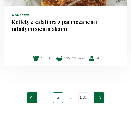
WARZYWA
Kotlety z kalafiora z parmezanem i
młodymi ziemniakami
1 godz.
199985 kcal
4
...
3
...
625