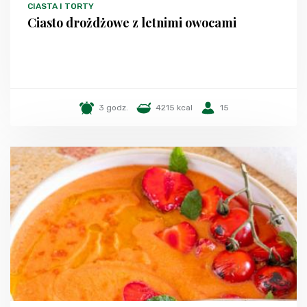
CIASTA I TORTY
Ciasto drożdżowe z letnimi owocami
3 godz.
4215 kcal
15