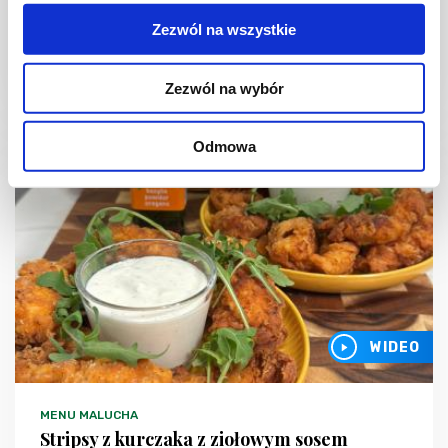
pomidorkami
Zezwól na wszystkie
Zezwól na wybór
10 min.
430 kcal
2
Odmowa
WIDEO
MENU MALUCHA
Stripsy z kurczaka z ziołowym sosem