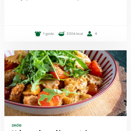
1 godz.
3306 kcal
4
DRÓB