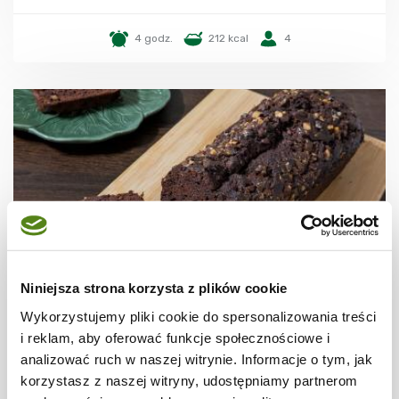
4 godz.
212 kcal
4
Niniejsza strona korzysta z plików cookie
Wykorzystujemy pliki cookie do spersonalizowania treści
CIASTA I TORTY
Ciasto bananowo-czekoladowe
i reklam, aby oferować funkcje społecznościowe i
analizować ruch w naszej witrynie. Informacje o tym, jak
korzystasz z naszej witryny, udostępniamy partnerom