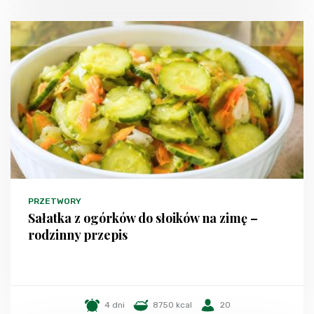
PRZETWORY
Sałatka z ogórków do słoików na zimę –
rodzinny przepis
4 dni
8750 kcal
20