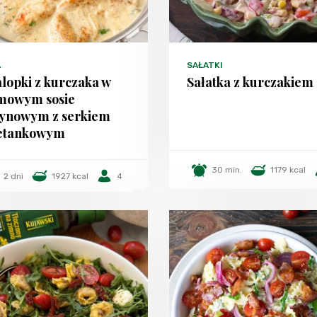
A
SAŁATKI
lopki z kurczaka w
Sałatka z kurczakiem
mowym sosie
rynowym z serkiem
etankowym
30 min.
1179 kcal
2 dni
1927 kcal
4