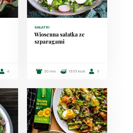
SAŁATKI
Wiosenna sałatka ze
szparagami
6
20 min.
1333 kcal
3