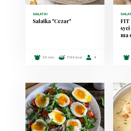
SAŁATKI
SAŁA
Sałatka "Cezar"
FIT
syci
ma 
35 min.
1744 kcal
4