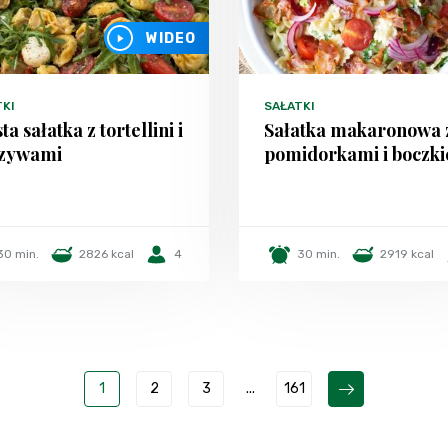
WIDEO
TKI
SAŁATKI
ta sałatka z tortellini i
Sałatka makaronowa 
zywami
pomidorkami i boczk
30 min.
2826 kcal
4
30 min.
2919 kcal
1
2
3
...
161