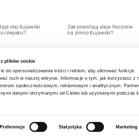
aje olej Kujawski
Jak powstają oleje tłoczone
go rzepaku?
na zimno Kujawski?
 z plików cookie
ie do spersonalizowania treści i reklam, aby oferować funkcje
Mapa serwisu
Kat
wać ruch w naszej witrynie. Informacje o tym, jak korzystasz z 
Kanały RSS
Kon
rtnerom społecznościowym, reklamowym i analitycznym. Partn
innymi danymi otrzymanymi od Ciebie lub uzyskanymi podczas k
Porady
Zal
Preferencje
Statystyka
Marketing