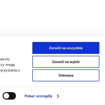
Zezwól na wszystkie
egorie
naszej
Zezwól na wybór
takt
erzy mogą
orzystania z
oguj się
Odmowa
Pokaż szczegóły