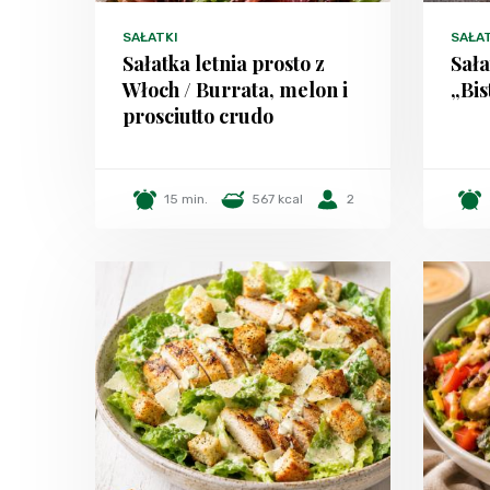
SAŁATKI
SAŁA
Sałatka letnia prosto z
Sał
Włoch / Burrata, melon i
„Bis
prosciutto crudo
15 min.
567 kcal
2