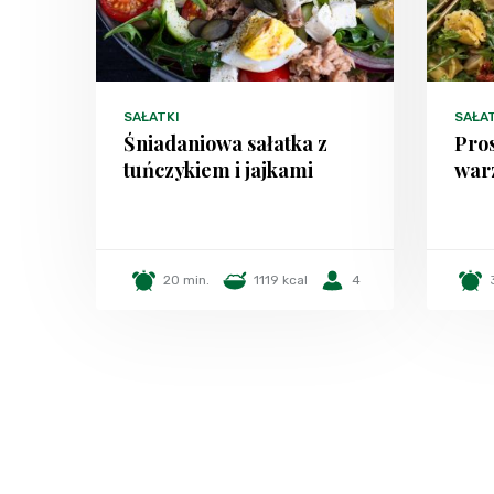
SAŁATKI
SAŁA
Śniadaniowa sałatka z
Pros
tuńczykiem i jajkami
war
20 min.
1119 kcal
4