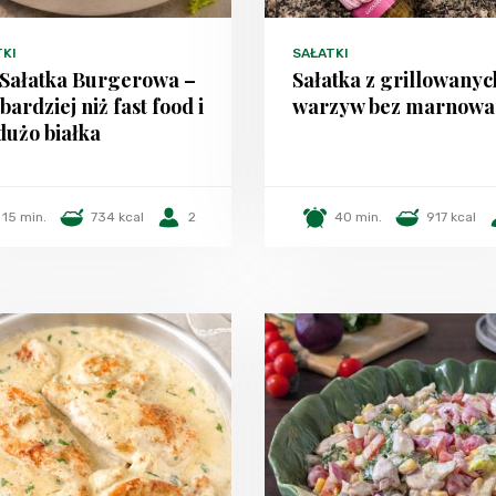
TKI
SAŁATKI
 Sałatka Burgerowa –
Sałatka z grillowanyc
 bardziej niż fast food i
warzyw bez marnowa
dużo białka
15 min.
734 kcal
2
40 min.
917 kcal