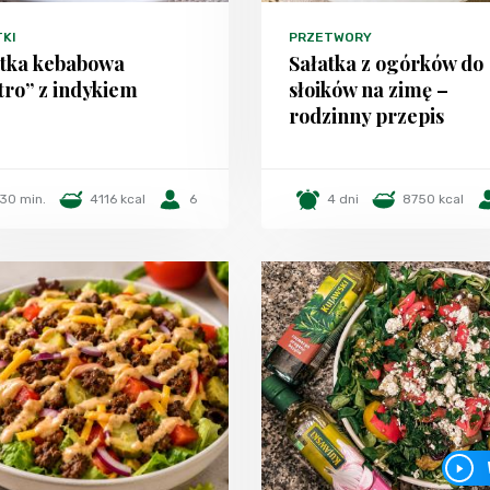
TKI
PRZETWORY
atka kebabowa
Sałatka z ogórków do
tro” z indykiem
słoików na zimę –
rodzinny przepis
30 min.
4116 kcal
6
4 dni
8750 kcal