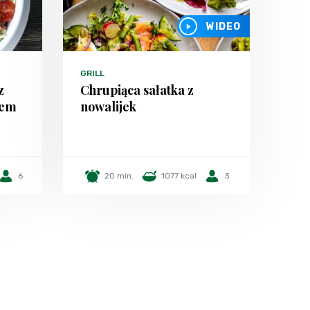
WIDEO
GRILL
z
Chrupiąca sałatka z
iem
nowalijek
6
20 min.
1077 kcal
3