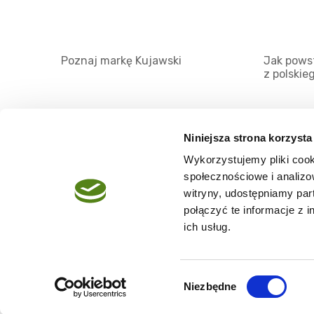
Poznaj markę Kujawski
Jak powst
z polskie
Niniejsza strona korzysta
Wykorzystujemy pliki cook
O serwisie
społecznościowe i analizo
Regulamin
witryny, udostępniamy pa
połączyć te informacje z 
Polityka prywatności
ich usług.
Wybór
Niezbędne
Copyright @2026 zpierwszegotloczenia.pl
zgody