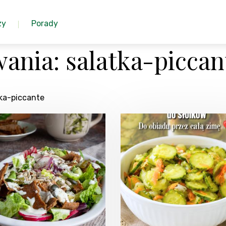
zy
Porady
ania: salatka-piccan
tka-piccante