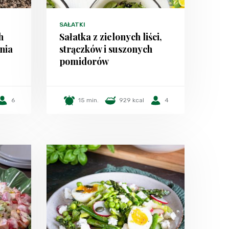
SAŁATKI
h
Sałatka z zielonych liści,
nia
strączków i suszonych
pomidorów
6
15 min.
929 kcal
4