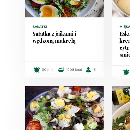
SAŁATKI
MIĘS
Sałatka z jajkami i
Eska
wędzoną makrelą
kre
cyt
śmi
30 min.
1008 kcal
3