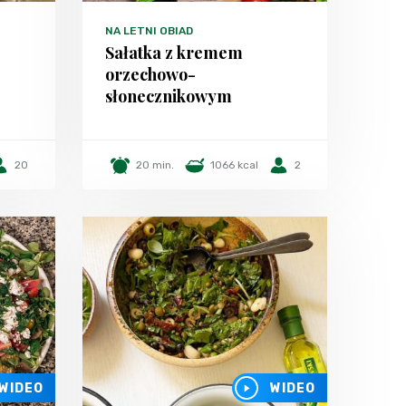
NA LETNI OBIAD
Sałatka z kremem
orzechowo-
słonecznikowym
20
20 min.
1066 kcal
2
WIDEO
WIDEO