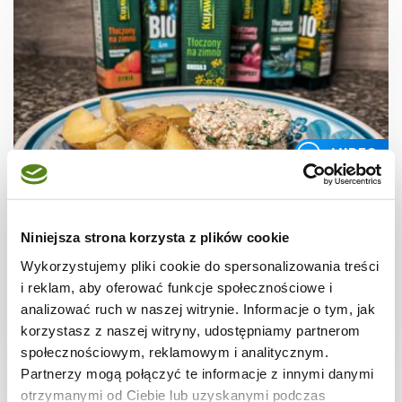
WIDEO
DIETA WEGETARIAŃSKA
Poznański gzik w wersji wegańskiej
Niniejsza strona korzysta z plików cookie
Wykorzystujemy pliki cookie do spersonalizowania treści
i reklam, aby oferować funkcje społecznościowe i
analizować ruch w naszej witrynie. Informacje o tym, jak
korzystasz z naszej witryny, udostępniamy partnerom
30 min.
580 kcal
2
społecznościowym, reklamowym i analitycznym.
Partnerzy mogą połączyć te informacje z innymi danymi
otrzymanymi od Ciebie lub uzyskanymi podczas