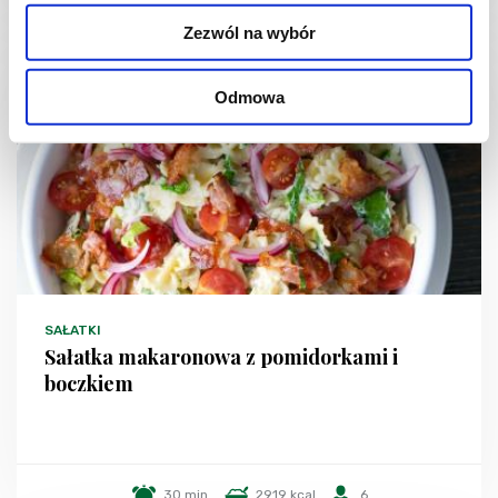
Zezwól na wybór
Odmowa
SAŁATKI
Sałatka makaronowa z pomidorkami i
boczkiem
30 min.
2919 kcal
6