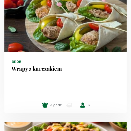
DRÓB
Wrapy z kurczakiem
3 godz.
-
3