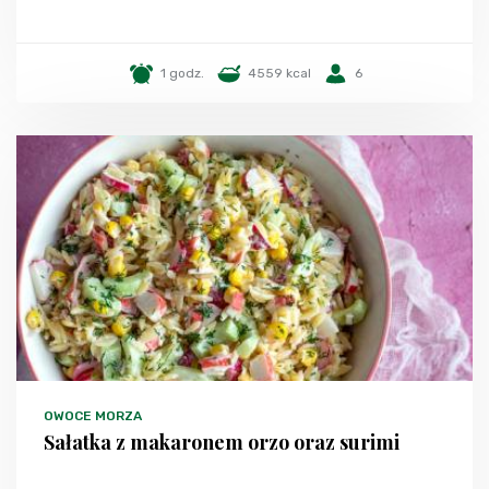
1 godz.
4559 kcal
6
OWOCE MORZA
Sałatka z makaronem orzo oraz surimi