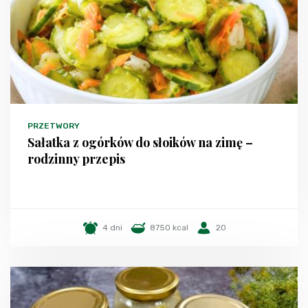
PRZETWORY
Sałatka z ogórków do słoików na zimę –
rodzinny przepis
4 dni
8750 kcal
20