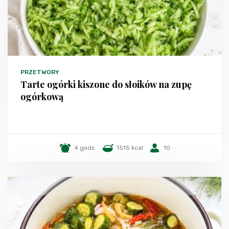
PRZETWORY
Tarte ogórki kiszone do słoików na zupę
ogórkową
4 godz.
1515 kcal
10