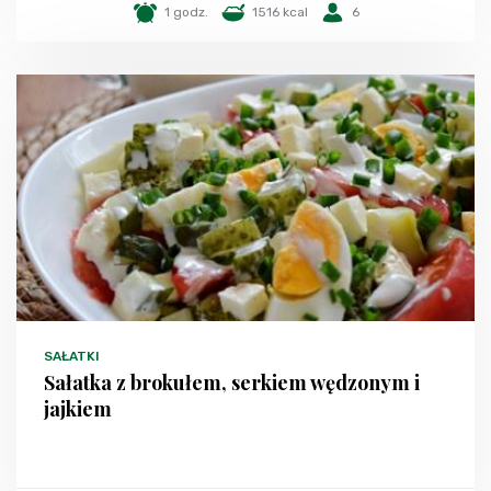
1 godz.
1516 kcal
6
SAŁATKI
Sałatka z brokułem, serkiem wędzonym i
jajkiem