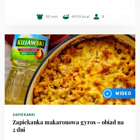
30 min.
4939 kcal
8
WIDEO
ZAPIEKANKI
Zapiekanka makaronowa gyros – obiad na
2 dni