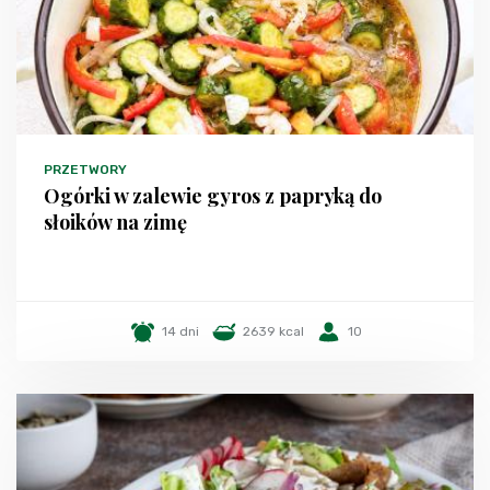
PRZETWORY
Ogórki w zalewie gyros z papryką do
słoików na zimę
14 dni
2639 kcal
10