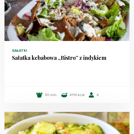
SAŁATKI
Sałatka kebabowa „Bistro” z indykiem
30 min.
4116 kcal
6