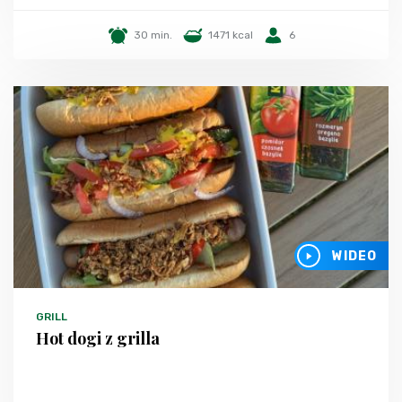
30 min.
1471 kcal
6
WIDEO
GRILL
Hot dogi z grilla