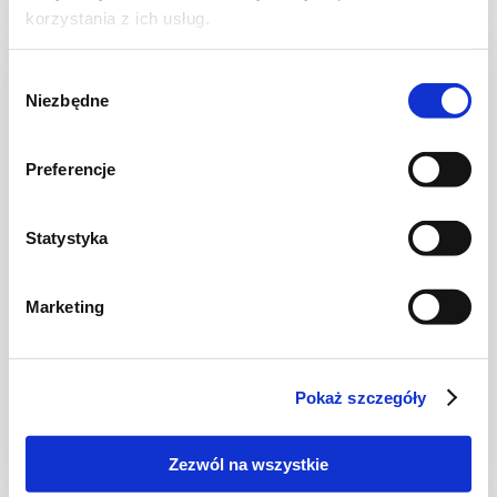
korzystania z ich usług.
Wybór
Niezbędne
zgody
Preferencje
Statystyka
Marketing
GRILL
Viralowe ogórki do grilla + film
Pokaż szczegóły
Zezwól na wszystkie
20 min.
629 kcal
3