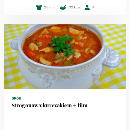
25 min.
712 kcal
4
DRÓB
Strogonow z kurczakiem + film