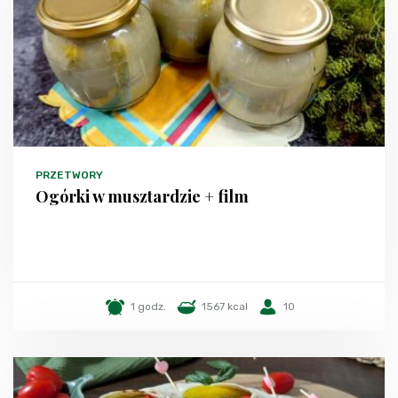
PRZETWORY
Ogórki w musztardzie + film
1 godz.
1567 kcal
10