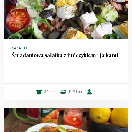
SAŁATKI
Śniadaniowa sałatka z tuńczykiem i jajkami
20 min.
1119 kcal
4