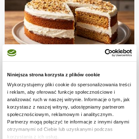
CIASTA I TORTY
Torcik miodowy z mascarpone
Niniejsza strona korzysta z plików cookie
Wykorzystujemy pliki cookie do spersonalizowania treści
i reklam, aby oferować funkcje społecznościowe i
analizować ruch w naszej witrynie. Informacje o tym, jak
4 godz.
10150 kcal
12
korzystasz z naszej witryny, udostępniamy partnerom
społecznościowym, reklamowym i analitycznym.
Partnerzy mogą połączyć te informacje z innymi danymi
otrzymanymi od Ciebie lub uzyskanymi podczas
korzystania z ich usług.