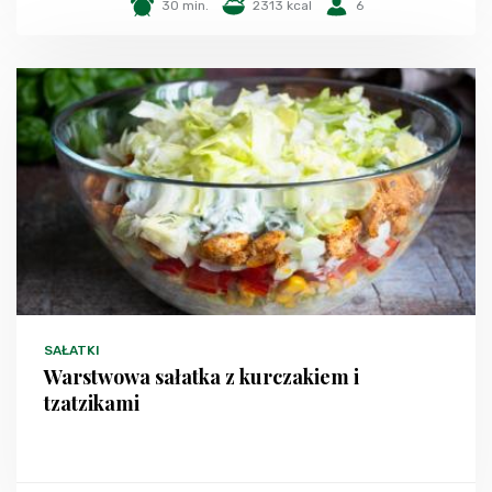
30 min.
2313 kcal
6
SAŁATKI
Warstwowa sałatka z kurczakiem i
tzatzikami