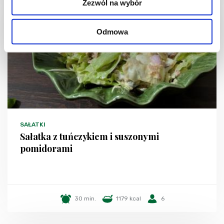
Zezwól na wybór
Odmowa
SAŁATKI
Sałatka z tuńczykiem i suszonymi
pomidorami
30 min.
1179 kcal
6