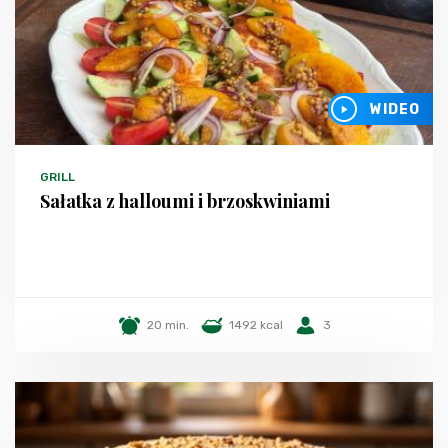
WIDEO
GRILL
Sałatka z halloumi i brzoskwiniami
20 min.
1492 kcal
3