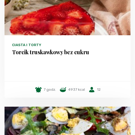
CIASTA I TORTY
Torcik truskawkowy bez cukru
7 godz.
4937 kcal
12