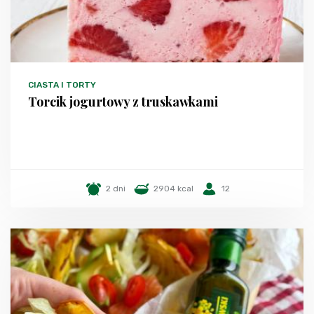
CIASTA I TORTY
Torcik jogurtowy z truskawkami
2 dni
2904 kcal
12