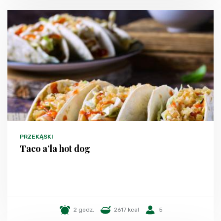
PRZEKĄSKI
Taco a’la hot dog
2 godz.
2617 kcal
5