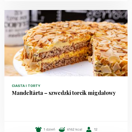
CIASTA I TORTY
Mandeltårta – szwedzki torcik migdałowy
1 dzień
6162 kcal
12