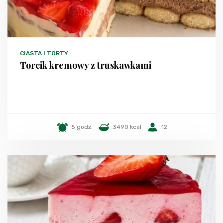
CIASTA I TORTY
Torcik kremowy z truskawkami
5 godz.
3490 kcal
12