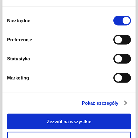
Wybór
Niezbędne
zgody
Preferencje
Statystyka
SAŁATKI
Marketing
Sałatka z mozzarellą w szynce parmeńskiej
Pokaż szczegóły
20 min.
982 kcal
5
Zezwól na wszystkie