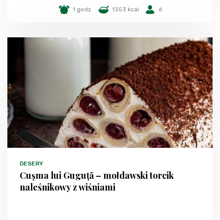
1 godz.
1353 kcal
6
DESERY
Cușma lui Guguță – mołdawski torcik
naleśnikowy z wiśniami