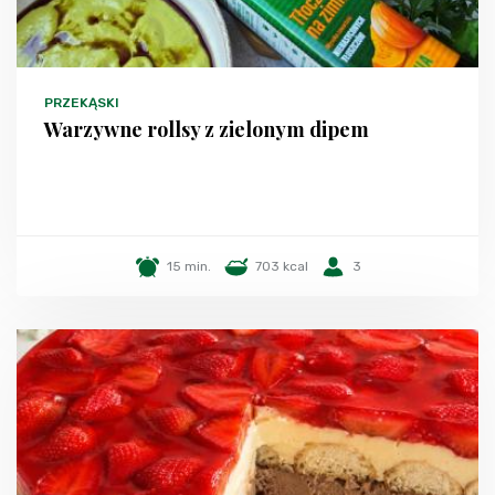
PRZEKĄSKI
Warzywne rollsy z zielonym dipem
15 min.
703 kcal
3