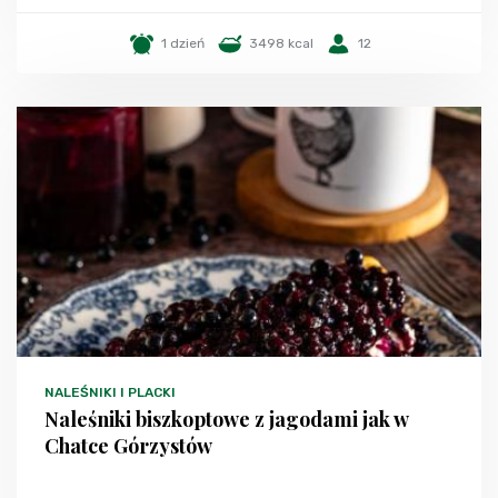
1 dzień
3498 kcal
12
NALEŚNIKI I PLACKI
Naleśniki biszkoptowe z jagodami jak w
Chatce Górzystów