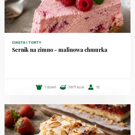
CIASTA I TORTY
Sernik na zimno - malinowa chmurka
1 dzień
3871 kcal
12