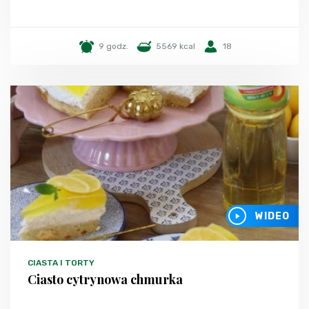
9 godz.
5569 kcal
18
WIDEO
CIASTA I TORTY
Ciasto cytrynowa chmurka