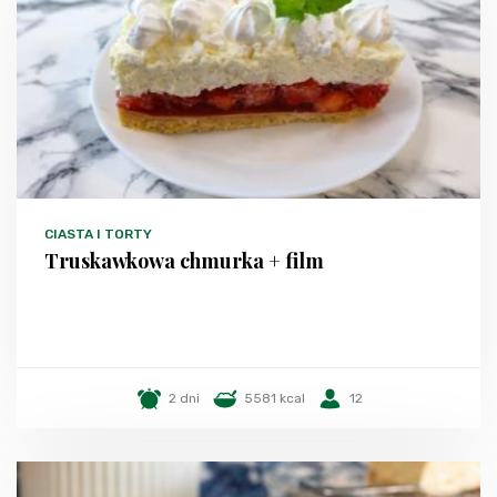
CIASTA I TORTY
Truskawkowa chmurka + film
2 dni
5581 kcal
12