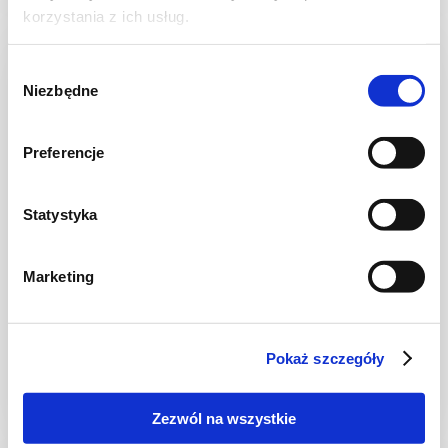
korzystania z ich usług.
Wybór
Niezbędne
zgody
Preferencje
Statystyka
Marketing
CIASTA I TORTY
Piernik z orzechami jak u mamy
Pokaż szczegóły
Zezwól na wszystkie
4 godz.
12955 kcal
10