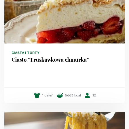
CIASTA I TORTY
Ciasto "Truskawkowa chmurka"
1 dzień
5663 kcal
12