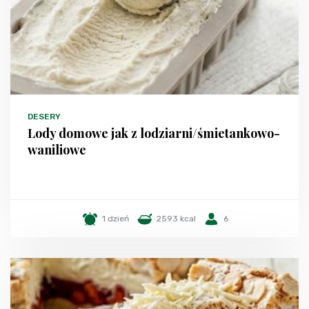
DESERY
Lody domowe jak z lodziarni/śmietankowo-
waniliowe
1 dzień
2593 kcal
6