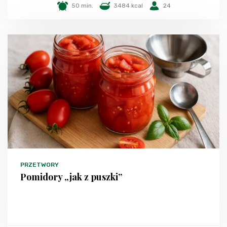
50 min.
3484 kcal
24
PRZETWORY
Pomidory „jak z puszki”