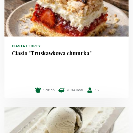
CIASTA I TORTY
Ciasto "Truskawkowa chmurka"
1 dzień
7884 kcal
15