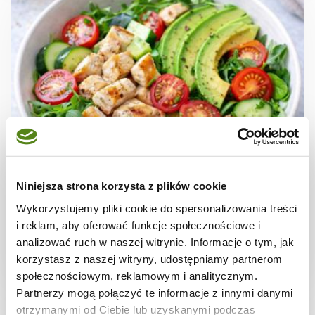
SAŁATKI
Szybki przepis na lekką kolację
Niniejsza strona korzysta z plików cookie
Wykorzystujemy pliki cookie do spersonalizowania treści
i reklam, aby oferować funkcje społecznościowe i
analizować ruch w naszej witrynie. Informacje o tym, jak
korzystasz z naszej witryny, udostępniamy partnerom
10 min.
393 kcal
1
społecznościowym, reklamowym i analitycznym.
Partnerzy mogą połączyć te informacje z innymi danymi
otrzymanymi od Ciebie lub uzyskanymi podczas