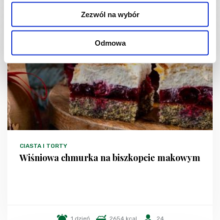
Zezwól na wybór
Odmowa
CIASTA I TORTY
Wiśniowa chmurka na biszkopcie makowym
1 dzień
2654 kcal
24