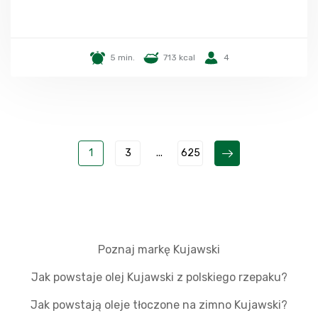
5 min.
713 kcal
4
1
3
...
625
Poznaj markę Kujawski
Jak powstaje olej Kujawski z polskiego rzepaku?
Jak powstają oleje tłoczone na zimno Kujawski?