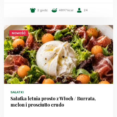
2 godz.
4897 kcal
24
NOWOŚĆ
SAŁATKI
Sałatka letnia prosto z Włoch / Burrata,
melon i prosciutto crudo