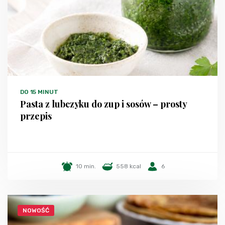
DO 15 MINUT
Pasta z lubczyku do zup i sosów – prosty
przepis
10 min.
558 kcal
6
NOWOŚĆ