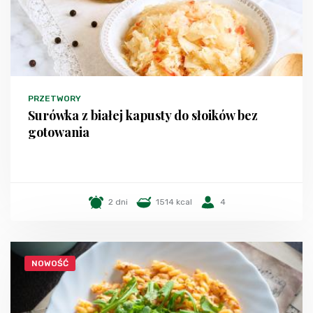
PRZETWORY
Surówka z białej kapusty do słoików bez
gotowania
2 dni
1514 kcal
4
NOWOŚĆ