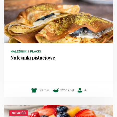
NALEŚNIKI I PLACKI
Naleśniki pistacjowe
30 min.
2216 kcal
4
NOWOŚĆ