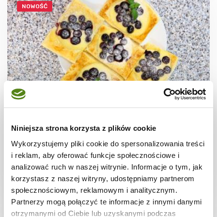
NOWOŚĆ
CIASTECZKA
Ciastka francuskie z borówkami + film
Niniejsza strona korzysta z plików cookie
Wykorzystujemy pliki cookie do spersonalizowania treści
i reklam, aby oferować funkcje społecznościowe i
analizować ruch w naszej witrynie. Informacje o tym, jak
korzystasz z naszej witryny, udostępniamy partnerom
30 min.
1531 kcal
8
społecznościowym, reklamowym i analitycznym.
Partnerzy mogą połączyć te informacje z innymi danymi
otrzymanymi od Ciebie lub uzyskanymi podczas