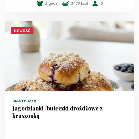
2 godz.
3478 kcal
8
NOWOŚĆ
CIASTECZKA
Jagodzianki /bułeczki drożdżowe z
kruszonką