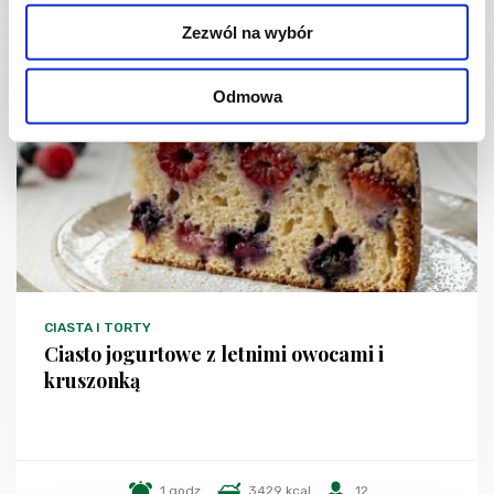
Zezwól na wybór
NOWOŚĆ
Odmowa
CIASTA I TORTY
Ciasto jogurtowe z letnimi owocami i
kruszonką
1 godz.
3429 kcal
12