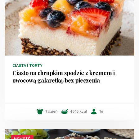
CIASTA I TORTY
Ciasto na chrupkim spodzie z kremem i
owocową galaretką/bez pieczenia
1 dzień
4515 kcal
16
NOWOŚĆ