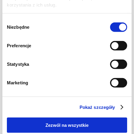
korzystania z ich usług.
NOWOŚĆ
Wybór
Niezbędne
zgody
Preferencje
Statystyka
Marketing
CIASTA I TORTY
Ciasto warstwowe z kremem i malinową
frużeliną
Pokaż szczegóły
Zezwól na wszystkie
1 dzień
4954 kcal
20