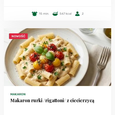
15 min.
567 kcal
2
NOWOŚĆ
MAKARON
Makaron rurki /rigattoni/ z ciecierzycą