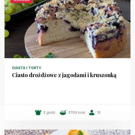
CIASTA I TORTY
Ciasto drożdżowe z jagodami i kruszonką
2 godz.
3705 kcal
12