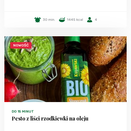
30 min.
1445 kcal
4
NOWOŚĆ
DO 15 MINUT
Pesto z liści rzodkiewki na oleju