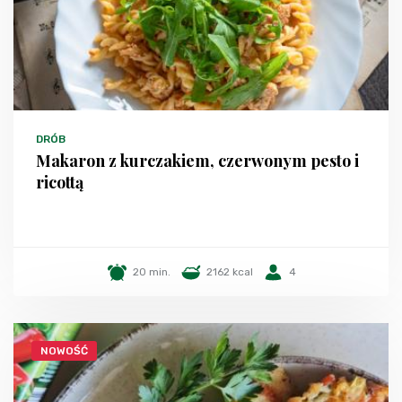
DRÓB
Makaron z kurczakiem, czerwonym pesto i
ricottą
20 min.
2162 kcal
4
NOWOŚĆ