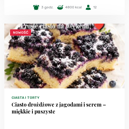
3 godz.
4800 kcal
12
NOWOŚĆ
CIASTA I TORTY
Ciasto drożdżowe z jagodami i serem –
miękkie i puszyste