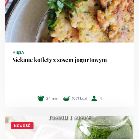
MIĘSA
Siekane kotlety z sosem jogurtowym
24 min.
1071 kcal
4
NOWOŚĆ