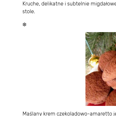
Kruche, delikatne i subtelnie migdałow
stole.
❄️
Maślany krem czekoladowo-amaretto jest