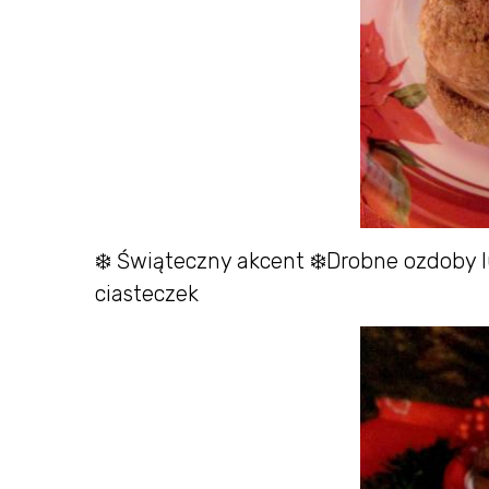
❄️ Świąteczny akcent ❄️Drobne ozdoby l
ciasteczek