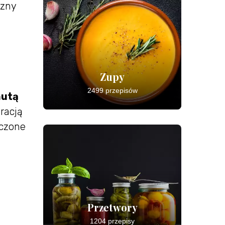
czny
Zupy
2499 przepisów
nutą
racją
ączone
Przetwory
1204 przepisy