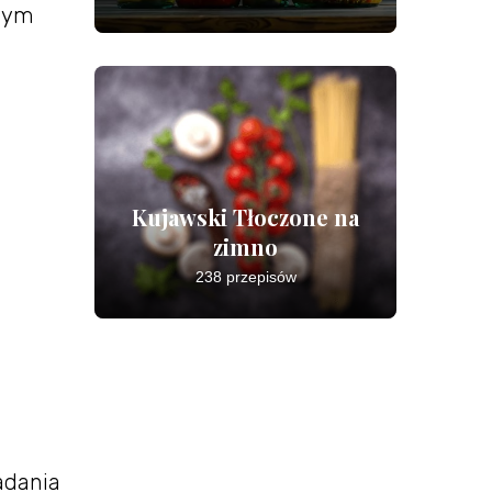
znym
Kujawski Tłoczone na
zimno
238 przepisów
adania