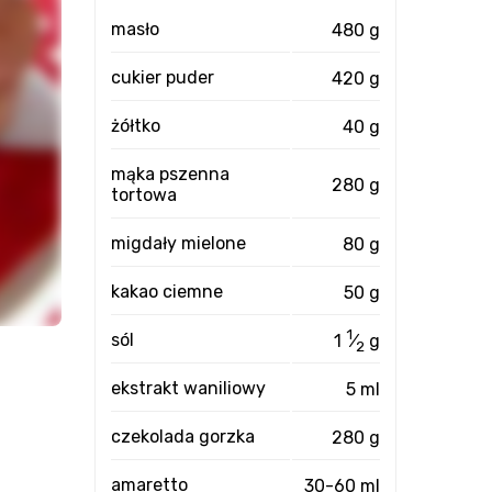
masło
480 g
cukier puder
420 g
żółtko
40 g
mąka pszenna
280 g
tortowa
migdały mielone
80 g
kakao ciemne
50 g
1
sól
1
⁄
g
2
ekstrakt waniliowy
5 ml
czekolada gorzka
280 g
amaretto
30-60 ml