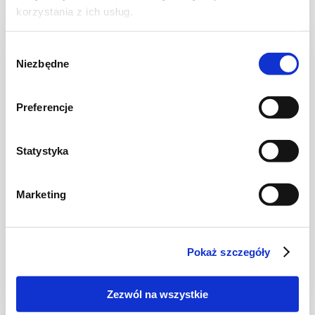
korzystania z ich usług.
Wybór
Niezbędne
zgody
Preferencje
Statystyka
Marketing
CIASTA I TORTY
Sernik na ciasteczkowym spodzie
Pokaż szczegóły
Zezwól na wszystkie
1 dzień
4103 kcal
16