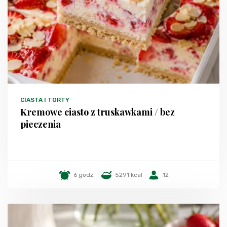
CIASTA I TORTY
Kremowe ciasto z truskawkami / bez
pieczenia
6 godz.
5291 kcal
12