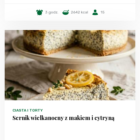
3 godz.
2642 kcal
15
CIASTA I TORTY
Sernik wielkanocny z makiem i cytryną