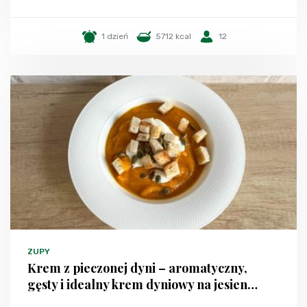
1 dzień
5712 kcal
12
ZUPY
Krem z pieczonej dyni – aromatyczny,
gęsty i idealny krem dyniowy na jesien…