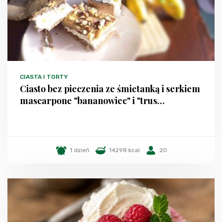
CIASTA I TORTY
Ciasto bez pieczenia ze śmietanką i serkiem
mascarpone "bananowiec" i "trus…
1 dzień
14298 kcal
20