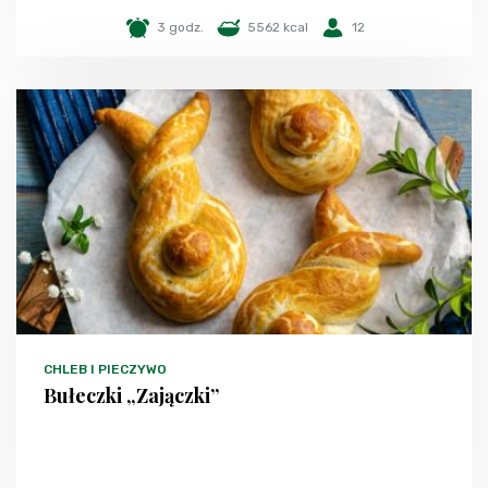
3 godz.
5562 kcal
12
CHLEB I PIECZYWO
Bułeczki „Zajączki”