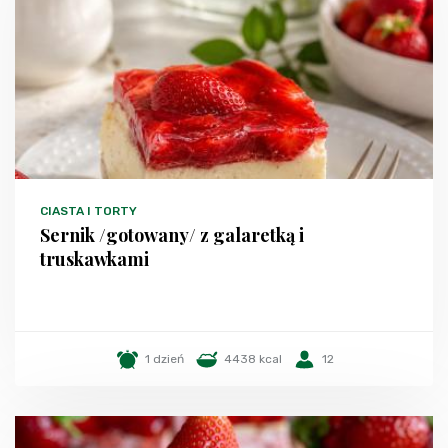
CIASTA I TORTY
Sernik /gotowany/ z galaretką i
truskawkami
1 dzień
4438 kcal
12