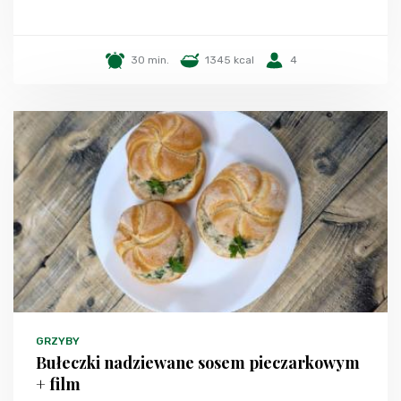
30 min.
1345 kcal
4
GRZYBY
Bułeczki nadziewane sosem pieczarkowym
+ film