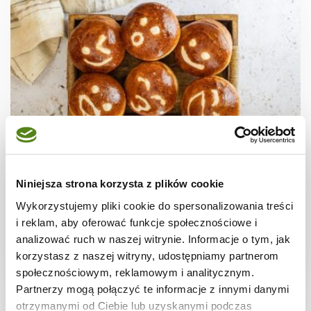
CHLEB I PIECZYWO
Puszyste bułeczki drożdżowe - domowe
Niniejsza strona korzysta z plików cookie
bułki emotki
Wykorzystujemy pliki cookie do spersonalizowania treści
i reklam, aby oferować funkcje społecznościowe i
analizować ruch w naszej witrynie. Informacje o tym, jak
korzystasz z naszej witryny, udostępniamy partnerom
2 godz.
2713 kcal
6
społecznościowym, reklamowym i analitycznym.
Partnerzy mogą połączyć te informacje z innymi danymi
otrzymanymi od Ciebie lub uzyskanymi podczas