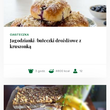
CIASTECZKA
Jagodzianki /bułeczki drożdżowe z
kruszonką
3 godz.
4800 kcal
12