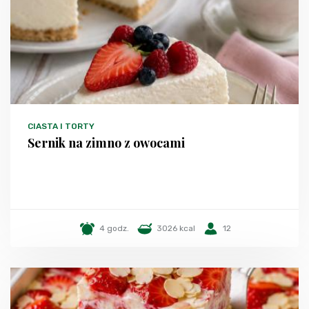
CIASTA I TORTY
Sernik na zimno z owocami
4 godz.
3026 kcal
12