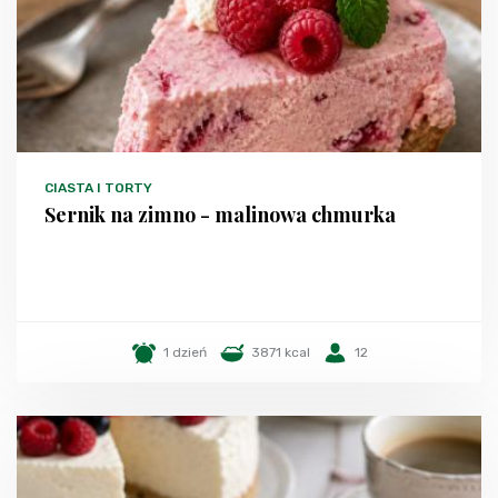
CIASTA I TORTY
Sernik na zimno - malinowa chmurka
1 dzień
3871 kcal
12