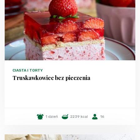
CIASTA I TORTY
Truskawkowiec bez pieczenia
1 dzień
2239 kcal
16