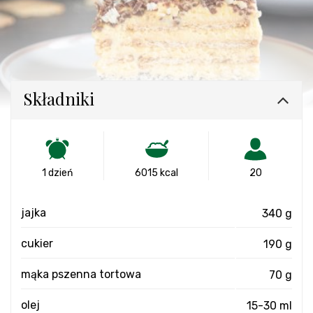
Składniki
1 dzień
6015 kcal
20
jajka
340 g
cukier
190 g
mąka pszenna tortowa
70 g
olej
15-30 ml