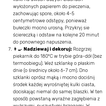
wyłożonych papierem do pieczenia,
zachowując spore, około 4-5
centymetrowe odstępy, ponieważ
bułeczki mocno urosną. Przykryj sie
ściereczką i odstaw na kolejne 20 minut
do ponownego napuszenia.
👩‍🍳
Nadziewaj i dekoruj:
Rozgrzej
piekarnik do 180°C w trybie góra-dół (bez
termoobiegu). Weź szklankę o płaskim
dnie (o średnicy około 6-7 cm). Dno
szklanki oprósz mąką i mocno dociśnij
środek każdej wyrośniętej kulki ciasta,
dociskając niemal do samej blaszki. W ten
sposób powstaną wyraźne zagłębienia z
wyższymi, puszystymi brzegami. W