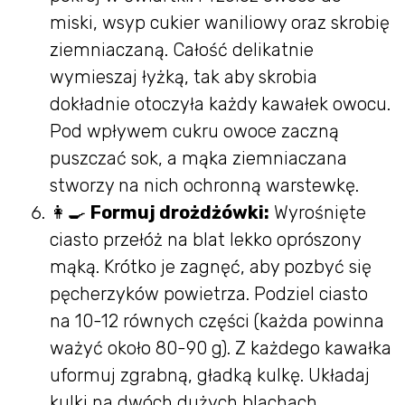
miski, wsyp cukier waniliowy oraz skrobię
ziemniaczaną. Całość delikatnie
wymieszaj łyżką, tak aby skrobia
dokładnie otoczyła każdy kawałek owocu.
Pod wpływem cukru owoce zaczną
puszczać sok, a mąka ziemniaczana
stworzy na nich ochronną warstewkę.
👩‍🍳
Formuj drożdżówki:
Wyrośnięte
ciasto przełóż na blat lekko oprószony
mąką. Krótko je zagnęć, aby pozbyć się
pęcherzyków powietrza. Podziel ciasto
na 10-12 równych części (każda powinna
ważyć około 80-90 g). Z każdego kawałka
uformuj zgrabną, gładką kulkę. Układaj
kulki na dwóch dużych blachach