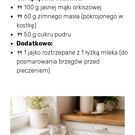
🍴 100 g jasnej mąki orkiszowej
🍴 60 g zimnego masła (pokrojonego w
kostkę)
🍴 50 g cukru pudru
Dodatkowo:
🍴 1 jajko roztrzepane z 1 łyżką mleka (do
posmarowania brzegów przed
pieczeniem)