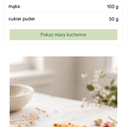
mąka
100 g
cukier puder
50 g