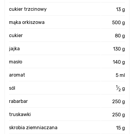
cukier trzcinowy
13 g
mąka orkiszowa
500 g
cukier
80 g
jajka
130 g
masło
140 g
aromat
5 ml
1
sól
⁄
g
2
rabarbar
250 g
truskawki
250 g
skrobia ziemniaczana
15 g