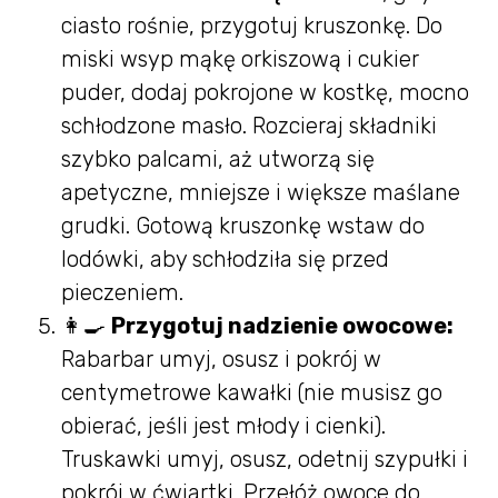
ciasto rośnie, przygotuj kruszonkę. Do
miski wsyp mąkę orkiszową i cukier
puder, dodaj pokrojone w kostkę, mocno
schłodzone masło. Rozcieraj składniki
szybko palcami, aż utworzą się
apetyczne, mniejsze i większe maślane
grudki. Gotową kruszonkę wstaw do
lodówki, aby schłodziła się przed
pieczeniem.
👩‍🍳
Przygotuj nadzienie owocowe:
Rabarbar umyj, osusz i pokrój w
centymetrowe kawałki (nie musisz go
obierać, jeśli jest młody i cienki).
Truskawki umyj, osusz, odetnij szypułki i
pokrój w ćwiartki. Przełóż owoce do