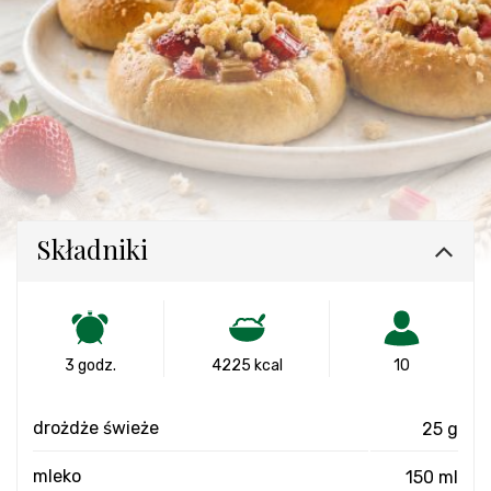
Składniki
3 godz.
4225 kcal
10
drożdże świeże
25 g
mleko
150 ml