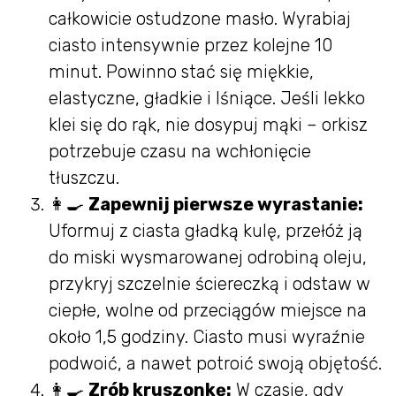
całkowicie ostudzone masło. Wyrabiaj
ciasto intensywnie przez kolejne 10
minut. Powinno stać się miękkie,
elastyczne, gładkie i lśniące. Jeśli lekko
klei się do rąk, nie dosypuj mąki – orkisz
potrzebuje czasu na wchłonięcie
tłuszczu.
👩‍🍳
Zapewnij pierwsze wyrastanie:
Uformuj z ciasta gładką kulę, przełóż ją
do miski wysmarowanej odrobiną oleju,
przykryj szczelnie ściereczką i odstaw w
ciepłe, wolne od przeciągów miejsce na
około 1,5 godziny. Ciasto musi wyraźnie
podwoić, a nawet potroić swoją objętość.
👩‍🍳
Zrób kruszonkę:
W czasie, gdy