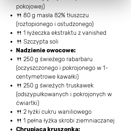
pokojowej)
🍴 80 g masła 82% tłuszczu
(roztopionego i ostudzonego)
🍴 1 łyżeczka ekstraktu z vanished
🍴 Szczypta soli
Nadzienie owocowe:
🍴 250 g świeżego rabarbaru
(oczyszczonego i pokrojonego w 1-
centymetrowe kawałki)
🍴 250 g świeżych truskawek
(odszypułkowanych i pokrojonych w
ćwiartki)
🍴 2 łyżki cukru waniliowego
🍴 1 pełna łyżka skrobi ziemniaczanej
Chrupiąca kruszonka: