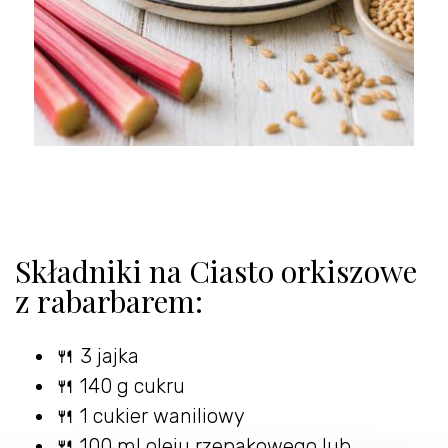
Składniki na Ciasto orkiszowe
z rabarbarem:
🍴 3 jajka
🍴 140 g cukru
🍴 1 cukier waniliowy
🍴 100 ml oleju rzepakowego lub