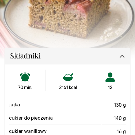
Składniki
70 min.
2161 kcal
12
jajka
130 g
cukier do pieczenia
140 g
cukier waniliowy
16 g