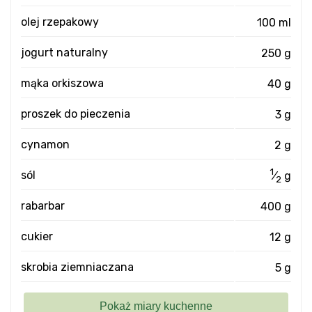
olej rzepakowy
100 ml
jogurt naturalny
250 g
mąka orkiszowa
40 g
proszek do pieczenia
3 g
cynamon
2 g
1
sól
⁄
g
2
rabarbar
400 g
cukier
12 g
skrobia ziemniaczana
5 g