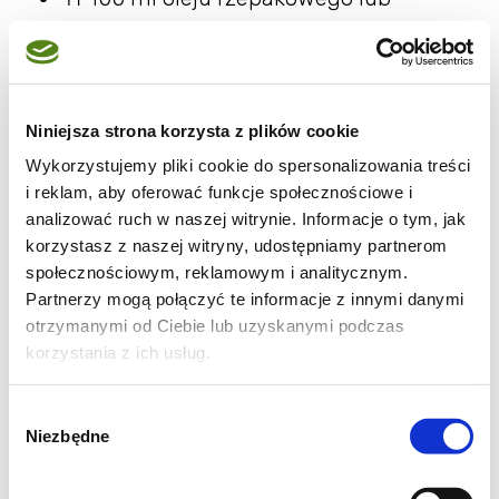
słonecznikowego
🍴 250 g jogurtu naturalnego lub kefiru
🍴 260 g mąki orkiszowej jasnej typ 630
🍴 40 g mąki orkiszowej typ 700( lub
Niniejsza strona korzysta z plików cookie
pełnoziarnistej)
Wykorzystujemy pliki cookie do spersonalizowania treści
i reklam, aby oferować funkcje społecznościowe i
🍴 1½ łyżeczki proszku do pieczenia
analizować ruch w naszej witrynie. Informacje o tym, jak
🍴1 łyżeczka cynamonu( można
korzystasz z naszej witryny, udostępniamy partnerom
pominąć)
społecznościowym, reklamowym i analitycznym.
🍴 szczypta soli
Partnerzy mogą połączyć te informacje z innymi danymi
otrzymanymi od Ciebie lub uzyskanymi podczas
🍴 400 g rabarbaru
korzystania z ich usług.
🍴 1 łyżka cukru
🍴 1 łyżeczka skrobi ziemniaczanej
Wybór
Niezbędne
zgody