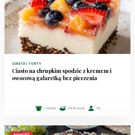
CIASTA I TORTY
Ciasto na chrupkim spodzie z kremem i
owocową galaretką/bez pieczenia
1 dzień
4515 kcal
16
NOWOŚĆ