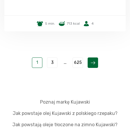
5 min.
713 kcal
4
1
3
...
625
Poznaj markę Kujawski
Jak powstaje olej Kujawski z polskiego rzepaku?
Jak powstają oleje tłoczone na zimno Kujawski?