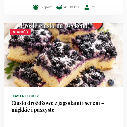
3 godz.
4800 kcal
12
NOWOŚĆ
CIASTA I TORTY
Ciasto drożdżowe z jagodami i serem –
miękkie i puszyste