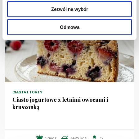
Zezwól na wybór
NOWOŚĆ
Odmowa
CIASTA I TORTY
Ciasto jogurtowe z letnimi owocami i
kruszonką
1 godz.
3429 kcal
12