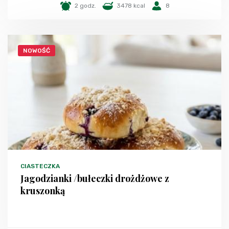
2 godz.
3478 kcal
8
NOWOŚĆ
CIASTECZKA
Jagodzianki /bułeczki drożdżowe z
kruszonką