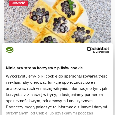
NOWOŚĆ
CIASTECZKA
Ciastka francuskie z borówkami + film
Niniejsza strona korzysta z plików cookie
Wykorzystujemy pliki cookie do spersonalizowania treści
i reklam, aby oferować funkcje społecznościowe i
analizować ruch w naszej witrynie. Informacje o tym, jak
korzystasz z naszej witryny, udostępniamy partnerom
30 min.
1531 kcal
8
społecznościowym, reklamowym i analitycznym.
Partnerzy mogą połączyć te informacje z innymi danymi
otrzymanymi od Ciebie lub uzyskanymi podczas