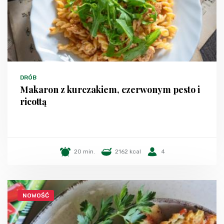
DRÓB
Makaron z kurczakiem, czerwonym pesto i
ricottą
20 min.
2162 kcal
4
NOWOŚĆ