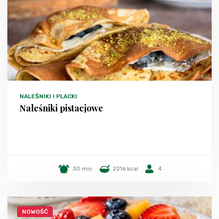
NALEŚNIKI I PLACKI
Naleśniki pistacjowe
30 min.
2216 kcal
4
NOWOŚĆ