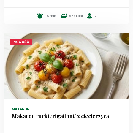
15 min.
567 kcal
2
NOWOŚĆ
MAKARON
Makaron rurki /rigattoni/ z ciecierzycą