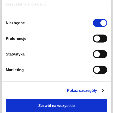
korzystania z ich usług.
NOWOŚĆ
Wybór
Niezbędne
zgody
Preferencje
Statystyka
Marketing
CIASTA I TORTY
Ciasto warstwowe z kremem i malinową
frużeliną
Pokaż szczegóły
Zezwól na wszystkie
1 dzień
4954 kcal
20