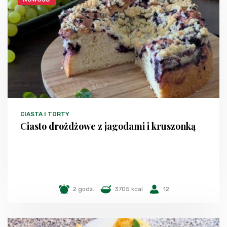
CIASTA I TORTY
Ciasto drożdżowe z jagodami i kruszonką
2 godz.
3705 kcal
12