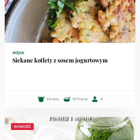
MIĘSA
Siekane kotlety z sosem jogurtowym
24 min.
1071 kcal
4
NOWOŚĆ