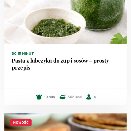
DO 15 MINUT
Pasta z lubczyku do zup i sosów – prosty
przepis
10 min.
558 kcal
6
NOWOŚĆ