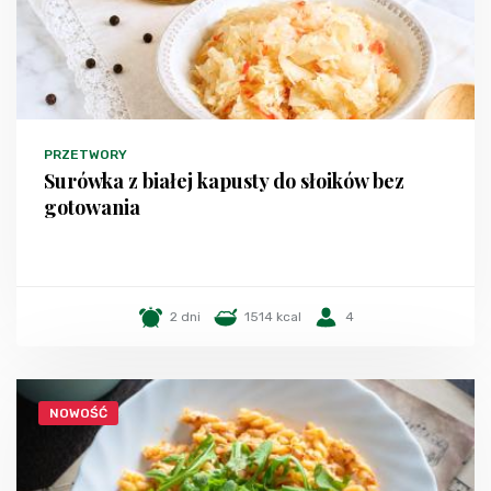
PRZETWORY
Surówka z białej kapusty do słoików bez
gotowania
2 dni
1514 kcal
4
NOWOŚĆ