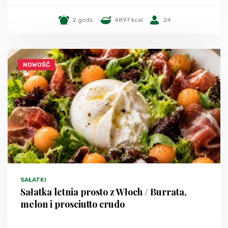
2 godz.
4897 kcal
24
NOWOŚĆ
SAŁATKI
Sałatka letnia prosto z Włoch / Burrata,
melon i prosciutto crudo