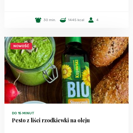
30 min.
1445 kcal
4
NOWOŚĆ
DO 15 MINUT
Pesto z liści rzodkiewki na oleju