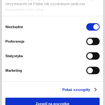
otrzymanymi od Ciebie lub uzyskanymi podczas
korzystania z ich usług.
Wybór
NOWOŚĆ
Niezbędne
zgody
Preferencje
Statystyka
Marketing
DO 15 MINUT
Pesto z liści rzodkiewki na oleju
Pokaż szczegóły
Zezwól na wszystkie