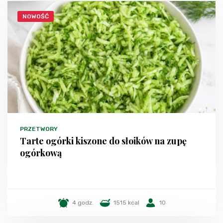
NOWOŚĆ
PRZETWORY
Tarte ogórki kiszone do słoików na zupę
ogórkową
4 godz.
1515 kcal
10