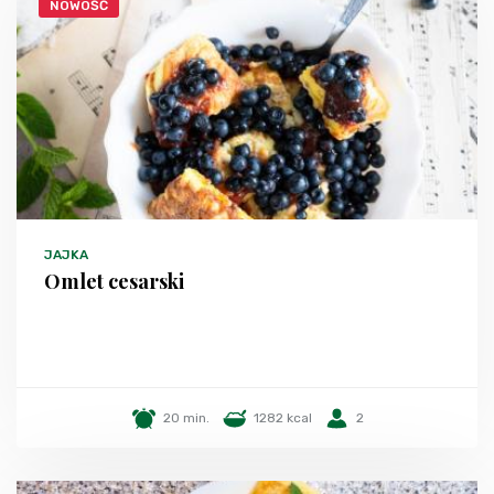
NOWOŚĆ
JAJKA
Omlet cesarski
20 min.
1282 kcal
2