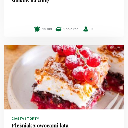
słoików na zimę
14 dni
2639 kcal
10
CIASTA I TORTY
Pleśniak z owocami lata