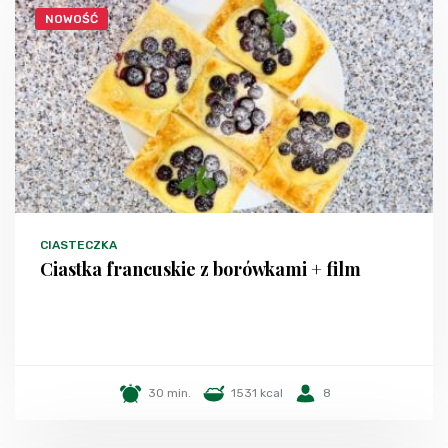
NOWOŚĆ
CIASTECZKA
Ciastka francuskie z borówkami + film
30 min.
1531 kcal
8