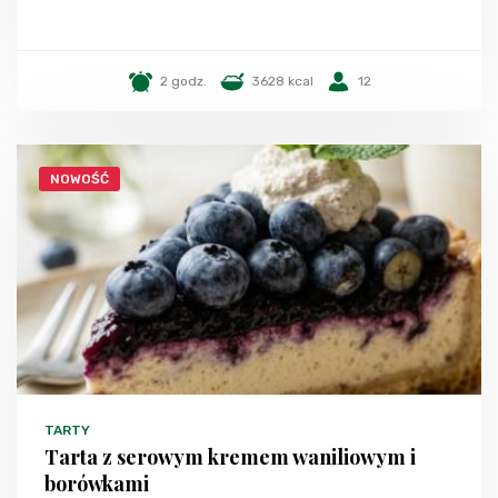
2 godz.
3628 kcal
12
NOWOŚĆ
TARTY
Tarta z serowym kremem waniliowym i
borówkami