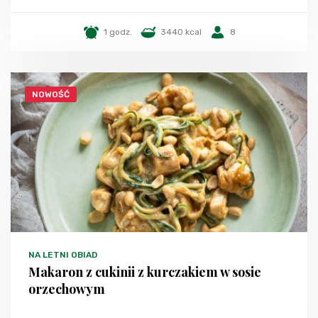
1 godz.
3440 kcal
8
NOWOŚĆ
NA LETNI OBIAD
Makaron z cukinii z kurczakiem w sosie
orzechowym