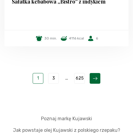
Sałatka kebabowa „Bistro” z indykiem
30 min.
4116 kcal
6
1
3
...
625
Poznaj markę Kujawski
Jak powstaje olej Kujawski z polskiego rzepaku?