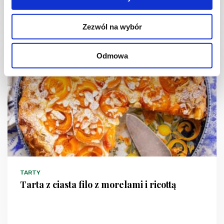
5 min.
713 kcal
4
Zezwól na wybór
Odmowa
NOWOŚĆ
TARTY
Tarta z ciasta filo z morelami i ricottą