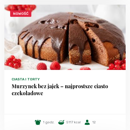
NOWOŚĆ
CIASTA I TORTY
Murzynek bez jajek – najprostsze ciasto
czekoladowe
1 godz.
5117 kcal
12