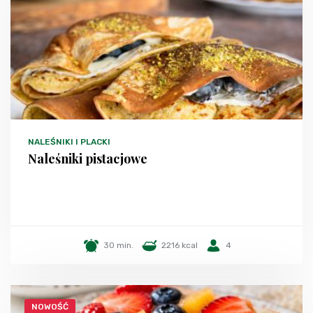
NALEŚNIKI I PLACKI
Naleśniki pistacjowe
30 min.
2216 kcal
4
NOWOŚĆ