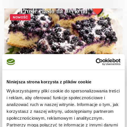
NOWOŚĆ
Niniejsza strona korzysta z plików cookie
CIASTA I TORTY
Ciasto drożdżowe z jagodami i serem –
Wykorzystujemy pliki cookie do spersonalizowania treści
miękkie i puszyste
i reklam, aby oferować funkcje społecznościowe i
analizować ruch w naszej witrynie. Informacje o tym, jak
korzystasz z naszej witryny, udostępniamy partnerom
społecznościowym, reklamowym i analitycznym.
2 godz.
4897 kcal
24
Partnerzy mogą połączyć te informacje z innymi danymi