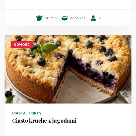
30 min.
2366 kcal
2
NOWOŚĆ
CIASTA I TORTY
Ciasto kruche z jagodami