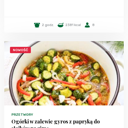
2 godz.
2381 kcal
8
NOWOŚĆ
PRZETWORY
Ogórki w zalewie gyros z papryką do