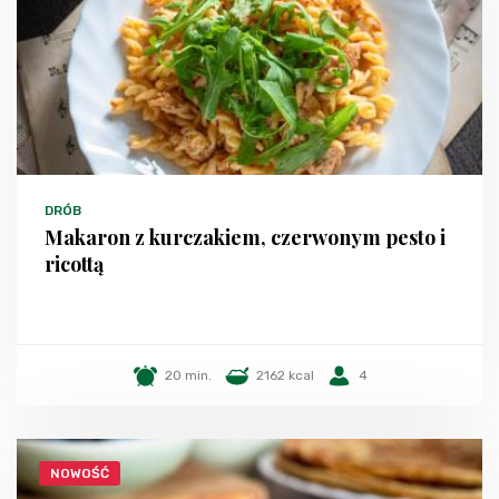
DRÓB
Makaron z kurczakiem, czerwonym pesto i
ricottą
20 min.
2162 kcal
4
NOWOŚĆ