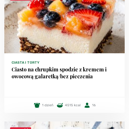
CIASTA I TORTY
Ciasto na chrupkim spodzie z kremem i
owocową galaretką/bez pieczenia
1 dzień
4515 kcal
16