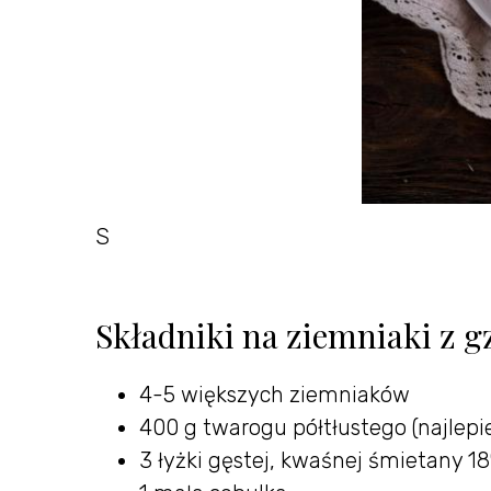
S
Składniki na ziemniaki z g
4-5 większych ziemniaków
400 g twarogu półtłustego (najlepie
3 łyżki gęstej, kwaśnej śmietany 1