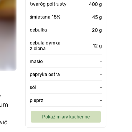
twaróg półtłusty
400 g
śmietana 18%
45 g
cebulka
20 g
cebula dymka
12 g
zielona
masło
-
papryka ostra
-
sól
-
e
pieprz
-
mum
wić