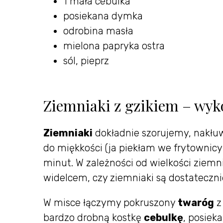
1 mała cebulka
posiekana dymka
odrobina masła
mielona papryka ostra
sól, pieprz
Ziemniaki z gzikiem – wyk
Ziemniaki
dokładnie szorujemy, nakłu
do miękkości (ja piekłam we frytownicy
minut. W zależności od wielkości ziemn
widelcem, czy ziemniaki są dostatecznie
W misce łączymy pokruszony
twaróg
z
bardzo drobną kostkę
cebulkę
, posiek