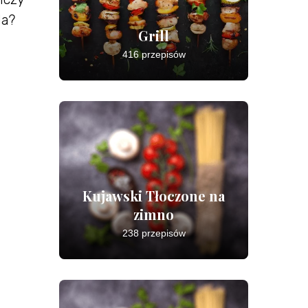
da?
Grill
416 przepisów
Kujawski Tłoczone na
zimno
238 przepisów