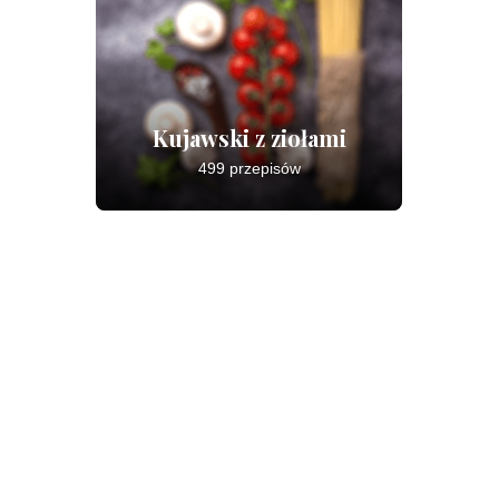
Kujawski z ziołami
499 przepisów