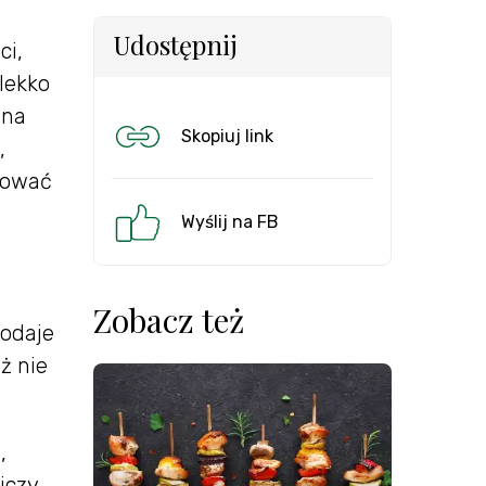
Udostępnij
ci,
 lekko
nna
Skopiuj link
,
otować
Wyślij na FB
Zobacz też
dodaje
ż nie
,
iczy