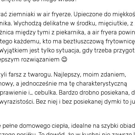
ać ziemniaki w air fryerze. Upieczone do miękkoś
nika. Wychodzą delikatne w środku, mięciutkie, z
óżnica między tymi z piekarnika, a air fryera powi
latego każdemu, kto ma beztłuszczową frytownicę
 Wyjątkiem jest tylko sytuacja, gdy trzeba przyg
t lepszym rozwiązaniem 😉
zyli farsz z twarogu. Najlepszy, moim zdaniem,
remowy, a jednocześnie ma tę charakterystyczną
prawienie i… cebulka. Bardzo drobno posiekana, 
wyrazistości. Bez niej i bez posiekanej dymki to ju
 pełne domowego ciepła, idealne na szybki obiad
szego posiłku. To dowód, że w kuchni nie zawsze l