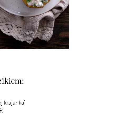
zikiem:
j krajanka)
8%