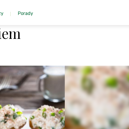
zy
Porady
kiem