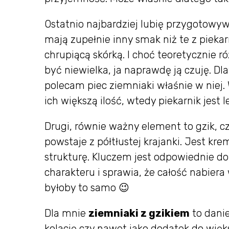
Ostatnio najbardziej lubię przygotowyw
mają zupełnie inny smak niż te z piekar
chrupiącą skórką. I choć teoretycznie r
być niewielka, ja naprawdę ją czuję. D
polecam piec ziemniaki właśnie w niej.
ich większą ilość, wtedy piekarnik jes
Drugi, równie ważny element to gzik, c
powstaje z półtłustej krajanki. Jest k
strukturę. Kluczem jest odpowiednie do
charakteru i sprawia, że całość nabiera 
byłoby to samo 😉
Dla mnie
ziemniaki z gzikiem
to danie
kolację czy nawet jako dodatek do więk