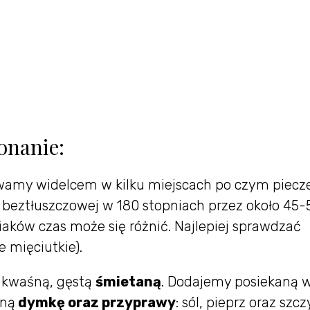
onanie:
wamy widelcem w kilku miejscach po czym piec
 beztłuszczowej w 180 stopniach przez około 45-
iaków czas może się różnić. Najlepiej sprawdzać
 mięciutkie).
 kwaśną, gęstą
śmietaną
. Dodajemy posiekaną 
aną
dymkę oraz przyprawy
: sól, pieprz oraz szc