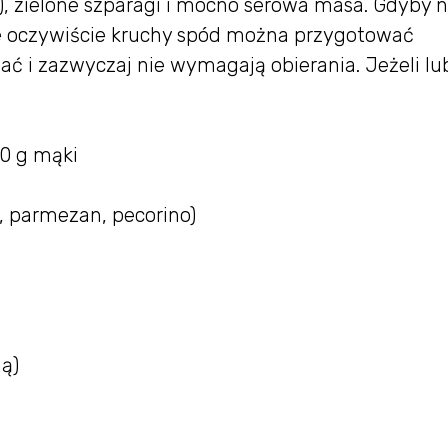
, zielone szparagi i mocno serowa masa. Gdyby n
le oczywiście kruchy spód można przygotować
ć i zazwyczaj nie wymagają obierania. Jeżeli lub
00 g mąki
n, parmezan, pecorino)
ną)