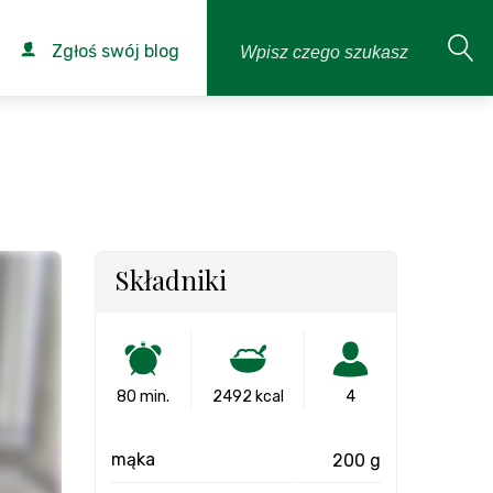
Zgłoś swój blog
Składniki
80 min.
2492 kcal
4
mąka
200 g