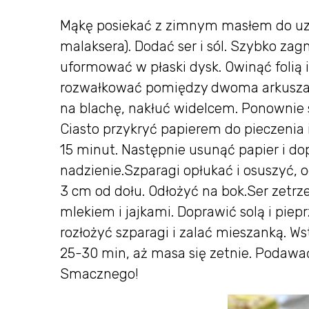
Mąkę posiekać z zimnym masłem do uzy
malaksera). Dodać ser i sól. Szybko zagn
uformować w płaski dysk. Owinąć folią i
rozwałkować pomiędzy dwoma arkuszami 
na blachę, nakłuć widelcem. Ponownie s
Ciasto przykryć papierem do pieczenia
15 minut. Następnie usunąć papier i do
nadzienie.Szparagi opłukać i osuszyć,
3 cm od dołu. Odłożyć na bok.Ser zetr
mlekiem i jajkami. Doprawić solą i pie
rozłożyć szparagi i zalać mieszanką. Ws
25-30 min, aż masa się zetnie. Podawać
Smacznego!