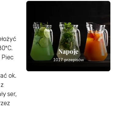
ełożyć
80°C.
Napoje
 Piec
1017 przepisów
ać ok.
 z
y ser,
rzez