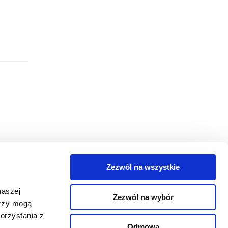
Zezwól na wszystkie
egorie
naszej
Zezwól na wybór
takt
erzy mogą
orzystania z
oguj się
Odmowa