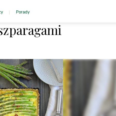
zy
Porady
 szparagami