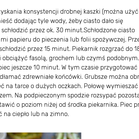
skania konsystencji drobnej kaszki (można użyć
ieść dodając tyle wody, żeby ciasto dało się
 schłodzić przez ok. 30 minut.Schłodzone ciasto
papieru do pieczenia lub folii spożywczej. Prz
chłodzić przez 15 minut. Piekarnik rozgrzać do 1
 i obciążyć fasolą, grochem lub czymś podobnym.
piec jeszcze 10 minut. W tym czasie przygotować
 odłamać zdrewniałe końcówki. Grubsze można obr
zeć na tarce o dużych oczkach. Połowę wymieszać
przem. Na podpieczonym spodzie rozsypać pozostał
tawić o poziom niżej od środka piekarnika. Piec p
 na ciepło lub na zimno.