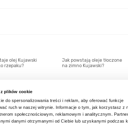
aje olej Kujawski
Jak powstają oleje tłoczone
go rzepaku?
na zimno Kujawski?
 z plików cookie
ie do spersonalizowania treści i reklam, aby oferować funkcje
Mapa serwisu
Kat
wać ruch w naszej witrynie. Informacje o tym, jak korzystasz z 
Kanały RSS
Kon
rtnerom społecznościowym, reklamowym i analitycznym. Partn
innymi danymi otrzymanymi od Ciebie lub uzyskanymi podczas k
Porady
Zal