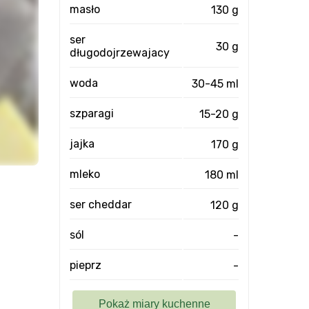
masło
130 g
ser
30 g
długodojrzewajacy
woda
30-45 ml
szparagi
15-20 g
jajka
170 g
mleko
180 ml
ser cheddar
120 g
sól
-
pieprz
-