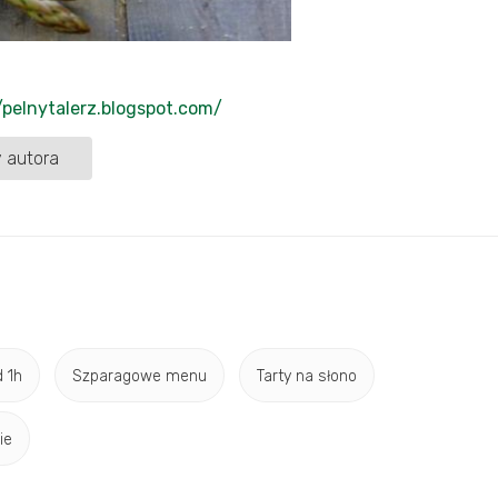
/pelnytalerz.blogspot.com/
 autora
 1h
Szparagowe menu
Tarty na słono
ie