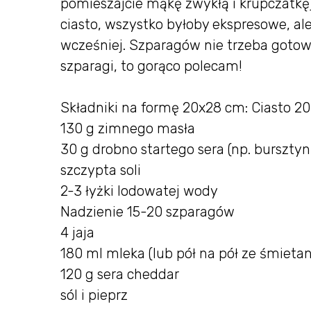
pomieszajcie mąkę zwykłą i krupczatkę)
ciasto, wszystko byłoby ekspresowe, a
wcześniej. Szparagów nie trzeba gotowa
szparagi, to gorąco polecam!
Składniki na formę 20x28 cm: Ciasto 2
130 g zimnego masła
30 g drobno startego sera (np. burszty
szczypta soli
2-3 łyżki lodowatej wody
Nadzienie 15-20 szparagów
4 jaja
180 ml mleka (lub pół na pół ze śmieta
120 g sera cheddar
sól i pieprz