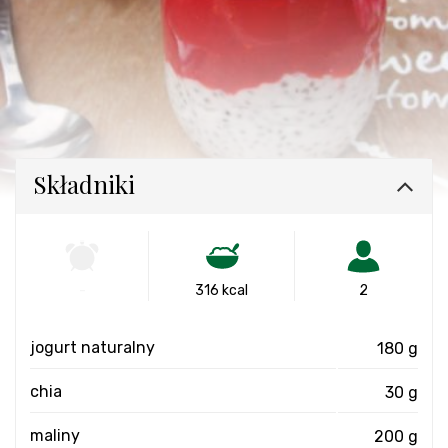
Składniki
-
316 kcal
2
jogurt naturalny
180 g
chia
30 g
maliny
200 g