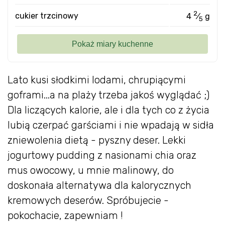
2
cukier trzcinowy
4
⁄
g
5
Lato kusi słodkimi lodami, chrupiącymi
goframi...a na plaży trzeba jakoś wyglądać ;)
Dla liczących kalorie, ale i dla tych co z życia
lubią czerpać garściami i nie wpadają w sidła
zniewolenia dietą - pyszny deser. Lekki
jogurtowy pudding z nasionami chia oraz
mus owocowy, u mnie malinowy, do
doskonała alternatywa dla kalorycznych
kremowych deserów. Spróbujecie -
pokochacie, zapewniam !