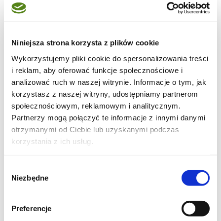
2 łyżki nasion chia
około 200 g malin
łyżeczka cukru trzcinowego
Niniejsza strona korzysta z plików cookie
Wykorzystujemy pliki cookie do spersonalizowania treści
i reklam, aby oferować funkcje społecznościowe i
analizować ruch w naszej witrynie. Informacje o tym, jak
Wykonanie:
korzystasz z naszej witryny, udostępniamy partnerom
Do jogurtu naturalnego dodać dwie płaskie
społecznościowym, reklamowym i analitycznym.
łyżki nasion chia. Całość dobrze wymieszać,
Partnerzy mogą połączyć te informacje z innymi danymi
przelać do szczelnie zamykanego
otrzymanymi od Ciebie lub uzyskanymi podczas
korzystania z ich usług.
pojemniczka i wstawić do lodówki na kilka
godzin. Najwygodniej jest zrobić to
Wybór
wieczorem i pozostawić jogurt w lodówce
Niezbędne
zgody
całą noc.
Preferencje
Taki jogurt może stać w lodówce do 48