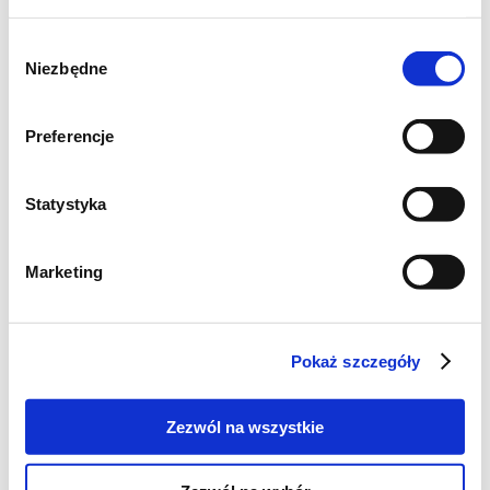
Wybór
owoce swieże do wyboru
Niezbędne
zgody
Preferencje
Statystyka
Marketing
Pokaż szczegóły
Zezwól na wszystkie