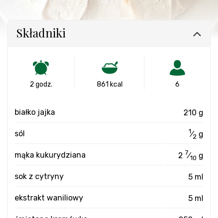
Składniki
2 godz.
861 kcal
6
białko jajka
210 g
1
sól
⁄
g
2
7
mąka kukurydziana
2
⁄
g
10
sok z cytryny
5 ml
ekstrakt waniliowy
5 ml