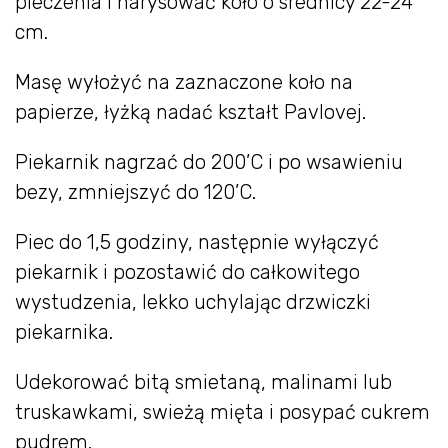
pieczenia i narysować koło o srednicy 22-24
cm.
Masę wyłożyć na zaznaczone koło na
papierze, łyżką nadać kształt Pavlovej.
Piekarnik nagrzać do 200’C i po wsawieniu
bezy, zmniejszyć do 120’C.
Piec do 1,5 godziny, następnie wyłączyć
piekarnik i pozostawić do całkowitego
wystudzenia, lekko uchylając drzwiczki
piekarnika.
Udekorować bitą smietaną, malinami lub
truskawkami, swieżą mięta i posypać cukrem
pudrem.