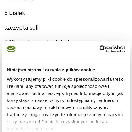
6 białek
szczypta soli
300 g cukru pudru lub drobnego cukru
1 łyżeczka mąki kukurydzianej
Niniejsza strona korzysta z plików cookie
1 łyżeczka soku z cytryny lub octu
Wykorzystujemy pliki cookie do spersonalizowania treści
1 łyżeczka ekstraktu waniliowego
i reklam, aby oferować funkcje społecznościowe i
analizować ruch w naszej witrynie. Informacje o tym, jak
korzystasz z naszej witryny, udostępniamy partnerom
250 g smietany kremówki 30%
społecznościowym, reklamowym i analitycznym.
Partnerzy mogą połączyć te informacje z innymi danymi
1 łyżeczka pasty waniliowej
otrzymanymi od Ciebie lub uzyskanymi podczas
korzystania z ich usług.
1 łyżeczka cukru pudru