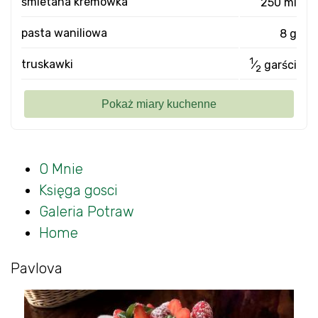
śmietana kremówka
250 ml
pasta waniliowa
8 g
1
truskawki
⁄
garści
2
O Mnie
Księga gosci
Galeria Potraw
Home
Pavlova